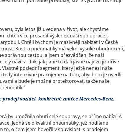
vést na trh potřebné produkty, které výrazně rozšiřují
eru, byla letos již uvedena v život, ale chystáme
m chtěli více prosadit výsledek naší spolupráce s
rgobull. Chtěli bychom je masivněji nabízet i v České
ucnost. Kostra pneumatiky má velmi vysoké ohodnocení,
eme správnou cestou, a jsem přesvědčen, že naši
elý návěs – tak, jak jsme to dali jasně najevo již dříve
u. Vlastně poslední segment, který ještě nenesl naše
ti tedy intenzivně pracujeme na tom, abychom je uvedli
ouvami a bude je možné protektorovat, takže naše
pneumatik.“
je prodeji vozidel, konkrétně značce Mercedes-Benz.
rá by umožnila obutí celé soupravy, se přímo nabízí. A
avce. Jedná se o kvalitní pneumatiky, jež hodláme
to, o čem jsem hovořil v souvislosti s prodejem