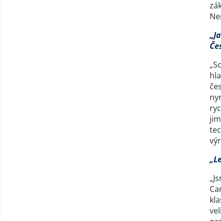
zák
Nen
„J
Če
„S
hla
čes
nyn
ryc
jim
tec
výr
„Le
„J
Ca
kla
vel