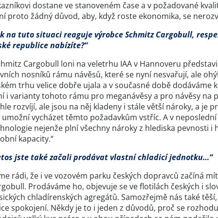
azníkovi dostane ve stanoveném čase a v požadované kvalitě. 
í proto žádný důvod, aby, když roste ekonomika, se nerozvíj
ak na tuto situaci reaguje výrobce Schmitz Cargobull, respe
ské republice nabízíte?“
chmitz Cargobull loni na veletrhu IAA v Hannoveru představ
vních nosníků rámu návěsů, které se nyní nesvařují, ale ohýb
kém trhu velice dobře ujala a v současné době dodáváme kla
í i varianty tohoto rámu pro meganávěsy a pro návěsy na př
hle rozvíjí, ale jsou na něj kladeny i stále větší nároky, a je
 umožní vycházet těmto požadavkům vstříc. A v neposlední ř
hnologie nejenže plní všechny nároky z hlediska pevnosti i h
obní kapacity.“
tos jste také začali prodávat vlastní chladicí jednotku…“
sme rádi, že i ve vozovém parku českých dopravců začíná mít
rgobull. Prodáváme ho, objevuje se ve flotilách českých i 
sických chladírenských agregátů. Samozřejmě nás také těší, ž
ice spokojení. Někdy je to i jeden z důvodů, proč se rozhod