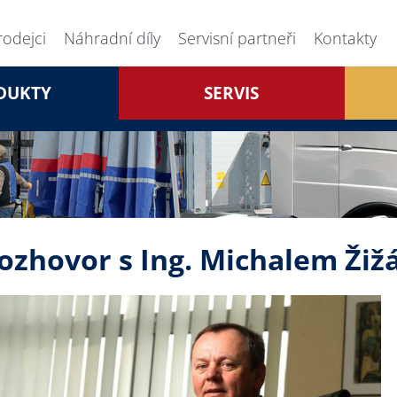
rodejci
Náhradní díly
Servisní partneři
Kontakty
DUKTY
SERVIS
ozhovor s Ing. Michalem Ži