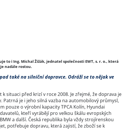
to i Ing. Michal Žižák, jednatel společnosti EWT, s. r. o., která
je nadále rostou.
opad také na silniční dopravce. Odráží se to nějak ve
k situaci před krizí v roce 2008. Je zřejmé, že doprava je
. Patrná je i jeho silná vazba na automobilový průmysl,
tom pouze o výrobní kapacity TPCA Kolín, Hyundai
avatelů, kteří vyrábějí pro velkou škálu evropských
BMW a další. Česká republika byla vždy strojírenskou
t, potřebuje dopravu, která zajistí, že zboží se k