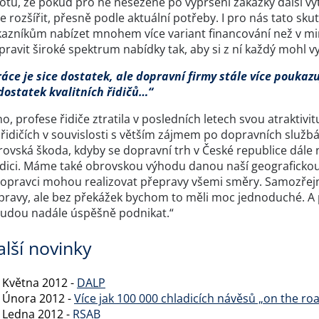
totu, že pokud pro ně nesežene po vypršení zakázky další vy
e rozšířit, přesně podle aktuální potřeby. I pro nás tato sk
kazníkům nabízet mnohem více variant financování než v min
pravit široké spektrum nabídky tak, aby si z ní každý mohl vy
áce je sice dostatek, ale dopravní firmy stále více poukazu
dostatek kvalitních řidičů…“
o, profese řidiče ztratila v posledních letech svou atrakti
řidičích v souvislosti s větším zájmem po dopravních službá
ovská škoda, kdyby se dopravní trh v České republice dále 
adici. Máme také obrovskou výhodu danou naší geografickou p
dopravci mohou realizovat přepravy všemi směry. Samozřejmě
pravy, ale bez překážek bychom to měli moc jednoduché. A p
budou nadále úspěšně podnikat.“
alší novinky
. Května 2012 -
DALP
. Února 2012 -
Více jak 100 000 chladicích návěsů „on the ro
. Ledna 2012 -
RSAB