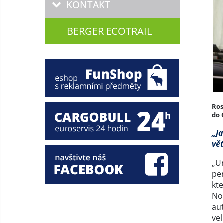
KONTAKT
BERGER ECOTRAIL
Ros
do 
„Ja
vě
„Ur
per
kt
Noš
au
vel