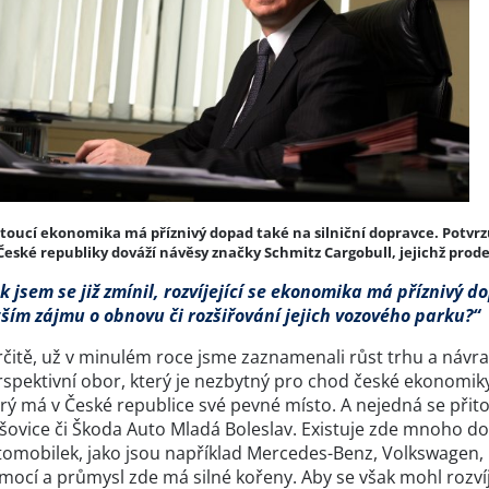
toucí ekonomika má příznivý dopad také na silniční dopravce. Potvrzuje 
České republiky dováží návěsy značky Schmitz Cargobull, jejichž prode
k jsem se již zmínil, rozvíjející se ekonomika má příznivý d
tším zájmu o obnovu či rozšiřování jejich vozového parku?“
čitě, už v minulém roce jsme zaznamenali růst trhu a návrat 
spektivní obor, který je nezbytný pro chod české ekonomiky
erý má v České republice své pevné místo. A nejedná se při
ovice či Škoda Auto Mladá Boleslav. Existuje zde mnoho dod
tomobilek, jako jsou například Mercedes-Benz, Volkswagen, 
mocí a průmysl zde má silné kořeny. Aby se však mohl rozvíje