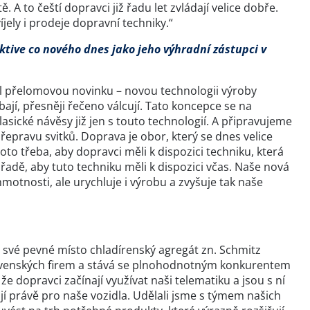
A to čeští dopravci již řadu let zvládají velice dobře.
ely i prodeje dopravní techniky.“
ktive co nového dnes jako jeho výhradní zástupci v
il přelomovou novinku – novou technologii výroby
ají, přesněji řečeno válcují. Tato koncepce se na
sické návěsy již jen s touto technologií. A připravujeme
epravu svitků. Doprava je obor, který se dnes velice
 proto třeba, aby dopravci měli k dispozici techniku, která
adě, aby tuto techniku měli k dispozici včas. Naše nová
motnosti, ale urychluje i výrobu a zvyšuje tak naše
 své pevné místo chladírenský agregát zn. Schmitz
slovenských firem a stává se plnohodnotným konkurentem
e dopravci začínají využívat naši telematiku a jsou s ní
ují právě pro naše vozidla. Udělali jsme s týmem našich