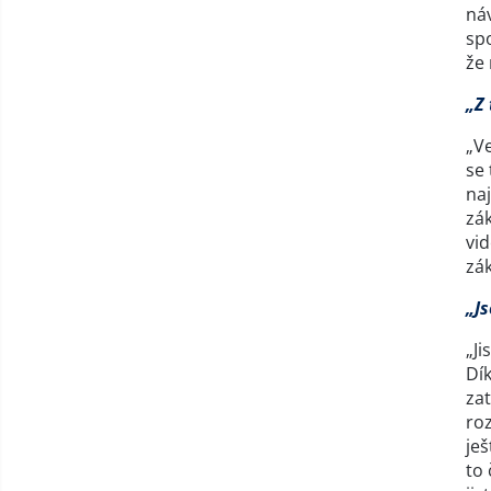
náv
spo
že
„Z 
„Ve
se 
naj
zák
vid
zák
„J
„Ji
Dík
zat
roz
ješ
to 