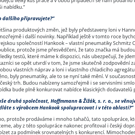
odejců velký kus práce a v obou případech se nám podařilo u
i nabídku.“
o dalšího připravujete?“
tšina produktových změn, jež byly představeny loni v Hannov
ozřejmě i další novinky. Například ještě v tomto roce bycho
ejskou společností Hankook – vlastní pneumatiky Schmitz Ca
publice, protože jsme přesvědčeni, že tato značka má budo
ledky testů, které máme k dispozici, nás ubezpečují, že jd
azníci se opět utvrdí v tom, že jsme skutečně zodpovědní za c
obou vlastních náprav a loni i vlastního chladicího agregát
éno, byly pneumatiky, ale to se nyní také mění. V současnos
 český trh. Budou nabízeny samozřejmě i se servisními sml
bídka bude plně konkurovat nabídce klasických dodavatelů 
aše druhá společnost, Hoffmmann & Žižák, s. r. o., se věnu
dláte s výrobcem Hankook spolupracovat i v této oblasti?“
no, protože prodáváme i mnoho tahačů, tato spolupráce, kte
eme, aby z této spolupráce nakonec profitoval i český dopr
bízet za podmínek srovnatelných s konkurencí. Mimochodem 