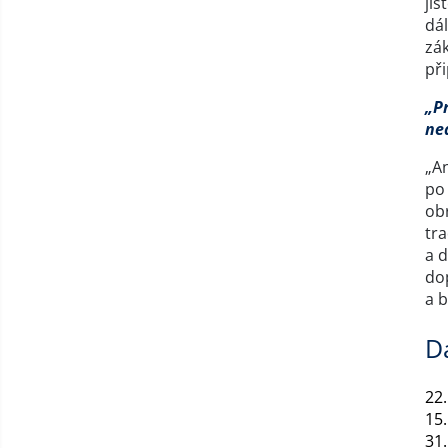
jis
dál
zá
při
„Pr
ne
„An
po 
obr
tr
a 
do
a 
D
22
15
31