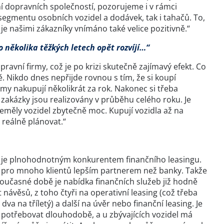
ní dopravních společností, pozorujeme i v rámci
 segmentu osobních vozidel a dodávek, tak i tahačů. To,
e našimi zákazníky vnímáno také velice pozitivně.“
po několika těžkých letech opět rozvíjí…“
ravní firmy, což je po krizi skutečně zajímavý efekt. Co
vě. Nikdo dnes nepřijde rovnou s tím, že si koupí
irmy nakupují několikrát za rok. Nakonec si třeba
é zakázky jsou realizovány v průběhu celého roku. Je
 neměly vozidel zbytečně moc. Kupují vozidla až na
 reálně plánovat.“
ci a je plnohodnotným konkurentem finančního leasingu.
sou pro mnoho klientů lepším partnerem než banky. Takže
v současné době je nabídka finančních služeb již hodně
 návěsů, z toho čtyři na operativní leasing (což třeba
dva na tříletý) a další na úvěr nebo finanční leasing. Je
de potřebovat dlouhodobě, a u zbývajících vozidel má