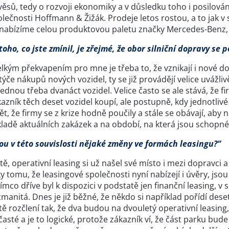
ěsů, tedy o rozvoji ekonomiky a v důsledku toho i posilová
lečnosti Hoffmann & Žižák. Prodeje letos rostou, a to jak v
 nabízíme celou produktovou paletu značky Mercedes-Benz, j
toho, co jste zmínil, je zřejmé, že obor silniční dopravy se 
lkým překvapením pro mne je třeba to, že vznikají i nové dop
týče nákupů nových vozidel, ty se již provádějí velice uvážli
ednou třeba dvanáct vozidel. Velice často se ale stává, že f
azník těch deset vozidel koupí, ale postupně, kdy jednotliv
ět, že firmy se z krize hodně poučily a stále se obávají, aby
ladě aktuálních zakázek a na období, na která jsou schopné
sou v této souvislosti nějaké změny ve formách leasingu?“
stě, operativní leasing si už našel své místo i mezi doprav
y tomu, že leasingové společnosti nyní nabízejí i úvěry, j
ímco dříve byl k dispozici v podstatě jen finanční leasing, 
manitá. Dnes je již běžné, že někdo si například pořídí deset
tě rozčlení tak, že dva budou na dvouletý operativní leasing, 
časté a je to logické, protože zákazník ví, že část parku bu