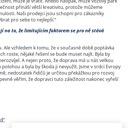
tížení, může je vrátit. Anebo naopak, může vozový park
utečnost přináší větší kreativitu, protože můžeme
ulosti. Naši prodejci jsou schopni pro zákazníky
brat pro sebe to nejlepší.“
jí na to, že limitujícím faktorem se pro ně stává
vitu. Ale vzhledem k tomu, že v současné době poptávka
ch roste, nějaké řešení se bude muset najít. Byla by
nerozvíjel. A nejen proto, že doprava má u nás velkou
olohou a byla by škoda ji nevyužít. Jsme v srdci Evropy
, nedostatek řidičů je určitou překážkou pro rozvoj
evně věřím, že dopravci tuto záležitost nakonec vyřeší
ad“