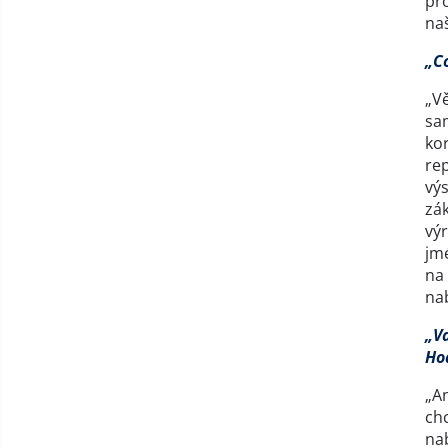
pr
naš
„C
„Vě
sam
kor
re
výs
zák
výr
jm
na
na
„V
Ho
„A
chc
na