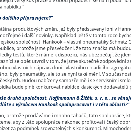
odejců velký kus práce a v obou případech se nám podařilo u
i nabídku.“
o dalšího připravujete?“
tšina produktových změn, jež byly představeny loni v Hannov
ozřejmě i další novinky. Například ještě v tomto roce bycho
ejskou společností Hankook – vlastní pneumatiky Schmitz Ca
publice, protože jsme přesvědčeni, že tato značka má budo
ledky testů, které máme k dispozici, nás ubezpečují, že jd
azníci se opět utvrdí v tom, že jsme skutečně zodpovědní za c
obou vlastních náprav a loni i vlastního chladicího agregát
éno, byly pneumatiky, ale to se nyní také mění. V současnos
 český trh. Budou nabízeny samozřejmě i se servisními sml
bídka bude plně konkurovat nabídce klasických dodavatelů 
aše druhá společnost, Hoffmmann & Žižák, s. r. o., se věnu
dláte s výrobcem Hankook spolupracovat i v této oblasti?“
no, protože prodáváme i mnoho tahačů, tato spolupráce, kte
eme, aby z této spolupráce nakonec profitoval i český dopr
bízet za podmínek srovnatelných s konkurencí. Mimochodem 