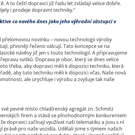
A to čeští dopravci již řadu let zvládají velice dobře.
ely i prodeje dopravní techniky.“
ktive co nového dnes jako jeho výhradní zástupci v
il přelomovou novinku – novou technologii výroby
ají, přesněji řečeno válcují. Tato koncepce se na
sické návěsy již jen s touto technologií. A připravujeme
epravu svitků. Doprava je obor, který se dnes velice
 proto třeba, aby dopravci měli k dispozici techniku, která
adě, aby tuto techniku měli k dispozici včas. Naše nová
motnosti, ale urychluje i výrobu a zvyšuje tak naše
 své pevné místo chladírenský agregát zn. Schmitz
slovenských firem a stává se plnohodnotným konkurentem
e dopravci začínají využívat naši telematiku a jsou s ní
ují právě pro naše vozidla. Udělali jsme s týmem našich