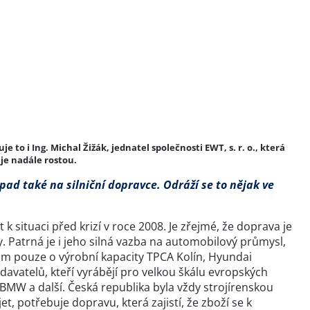
to i Ing. Michal Žižák, jednatel společnosti EWT, s. r. o., která
je nadále rostou.
opad také na silniční dopravce. Odráží se to nějak ve
k situaci před krizí v roce 2008. Je zřejmé, že doprava je
. Patrná je i jeho silná vazba na automobilový průmysl,
tom pouze o výrobní kapacity TPCA Kolín, Hyundai
avatelů, kteří vyrábějí pro velkou škálu evropských
BMW a další. Česká republika byla vždy strojírenskou
t, potřebuje dopravu, která zajistí, že zboží se k