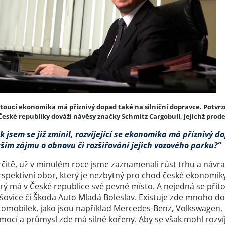
toucí ekonomika má příznivý dopad také na silniční dopravce. Potvrzuje 
České republiky dováží návěsy značky Schmitz Cargobull, jejichž prode
k jsem se již zmínil, rozvíjející se ekonomika má příznivý d
tším zájmu o obnovu či rozšiřování jejich vozového parku?“
čitě, už v minulém roce jsme zaznamenali růst trhu a návrat 
spektivní obor, který je nezbytný pro chod české ekonomiky
erý má v České republice své pevné místo. A nejedná se při
ovice či Škoda Auto Mladá Boleslav. Existuje zde mnoho dod
tomobilek, jako jsou například Mercedes-Benz, Volkswagen, 
mocí a průmysl zde má silné kořeny. Aby se však mohl rozvíje