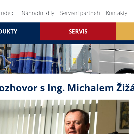
rodejci
Náhradní díly
Servisní partneři
Kontakty
DUKTY
SERVIS
ozhovor s Ing. Michalem Ži