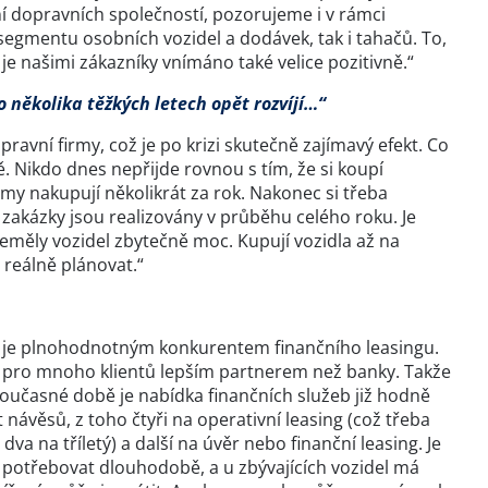
ní dopravních společností, pozorujeme i v rámci
 segmentu osobních vozidel a dodávek, tak i tahačů. To,
e našimi zákazníky vnímáno také velice pozitivně.“
po několika těžkých letech opět rozvíjí…“
ravní firmy, což je po krizi skutečně zajímavý efekt. Co
vě. Nikdo dnes nepřijde rovnou s tím, že si koupí
irmy nakupují několikrát za rok. Nakonec si třeba
é zakázky jsou realizovány v průběhu celého roku. Je
 neměly vozidel zbytečně moc. Kupují vozidla až na
 reálně plánovat.“
ci a je plnohodnotným konkurentem finančního leasingu.
sou pro mnoho klientů lepším partnerem než banky. Takže
v současné době je nabídka finančních služeb již hodně
 návěsů, z toho čtyři na operativní leasing (což třeba
dva na tříletý) a další na úvěr nebo finanční leasing. Je
de potřebovat dlouhodobě, a u zbývajících vozidel má