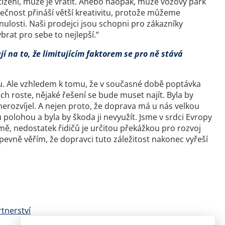
tížení, může je vrátit. Anebo naopak, může vozový park
utečnost přináší větší kreativitu, protože můžeme
ulosti. Naši prodejci jsou schopni pro zákazníky
brat pro sebe to nejlepší.“
jí na to, že limitujícím faktorem se pro ně stává
vitu. Ale vzhledem k tomu, že v současné době poptávka
ch roste, nějaké řešení se bude muset najít. Byla by
nerozvíjel. A nejen proto, že doprava má u nás velkou
olohou a byla by škoda ji nevyužít. Jsme v srdci Evropy
, nedostatek řidičů je určitou překážkou pro rozvoj
evně věřím, že dopravci tuto záležitost nakonec vyřeší
tnerství