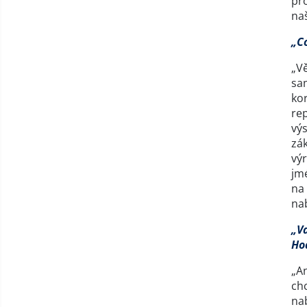
pr
naš
„C
„Vě
sam
kor
re
výs
zák
výr
jm
na
na
„V
Ho
„A
chc
na