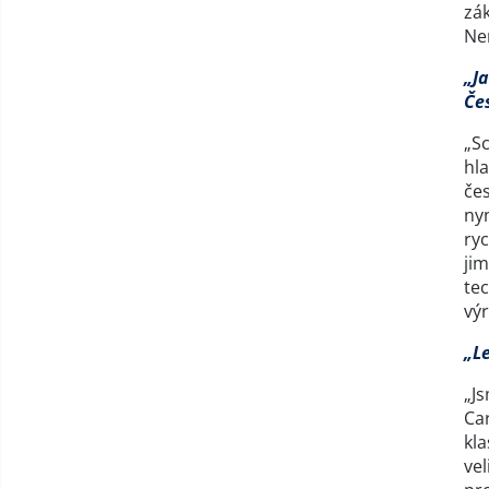
zák
Nen
„J
Če
„S
hla
čes
nyn
ryc
jim
tec
výr
„Le
„J
Ca
kla
vel