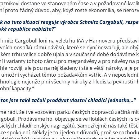
azníkovi dostane ve stanoveném čase a v požadované kvalitě. 
í proto žádný důvod, aby, když roste ekonomika, se nerozvíj
ak na tuto situaci reaguje výrobce Schmitz Cargobull, respe
ské republice nabízíte?“
chmitz Cargobull loni na veletrhu IAA v Hannoveru představ
vních nosníků rámu návěsů, které se nyní nesvařují, ale ohýb
kém trhu velice dobře ujala a v současné době dodáváme kla
í i varianty tohoto rámu pro meganávěsy a pro návěsy na př
hle rozvíjí, ale jsou na něj kladeny i stále větší nároky, a je
 umožní vycházet těmto požadavkům vstříc. A v neposlední ř
hnologie nejenže plní všechny nároky z hlediska pevnosti i h
obní kapacity.“
tos jste také začali prodávat vlastní chladicí jednotku…“
sme rádi, že i ve vozovém parku českých dopravců začíná mít
rgobull. Prodáváme ho, objevuje se ve flotilách českých i 
sických chladírenských agregátů. Samozřejmě nás také těší, ž
ice spokojení. Někdy je to i jeden z důvodů, proč se rozhod