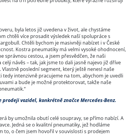
vést na trh potřebné produkty, které výrazně rozšiřují
eru, byla letos již uvedena v život, ale chystáme
m chtěli více prosadit výsledek naší spolupráce s
rgobull. Chtěli bychom je masivněji nabízet i v České
ucnost. Kostra pneumatiky má velmi vysoké ohodnocení,
eme správnou cestou, a jsem přesvědčen, že naši
elý návěs – tak, jak jsme to dali jasně najevo již dříve
u. Vlastně poslední segment, který ještě nenesl naše
ti tedy intenzivně pracujeme na tom, abychom je uvedli
ouvami a bude je možné protektorovat, takže naše
pneumatik.“
je prodeji vozidel, konkrétně značce Mercedes-Benz.
rá by umožnila obutí celé soupravy, se přímo nabízí. A
avce. Jedná se o kvalitní pneumatiky, jež hodláme
to, o čem jsem hovořil v souvislosti s prodejem