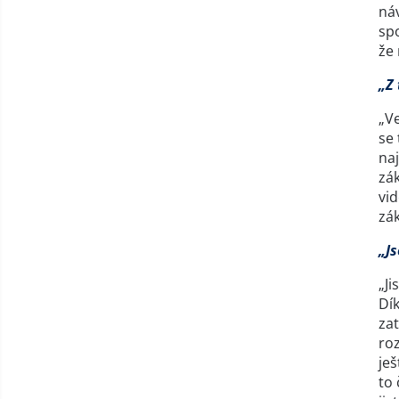
náv
spo
že
„Z 
„Ve
se 
naj
zák
vid
zák
„J
„Ji
Dík
zat
roz
ješ
to 