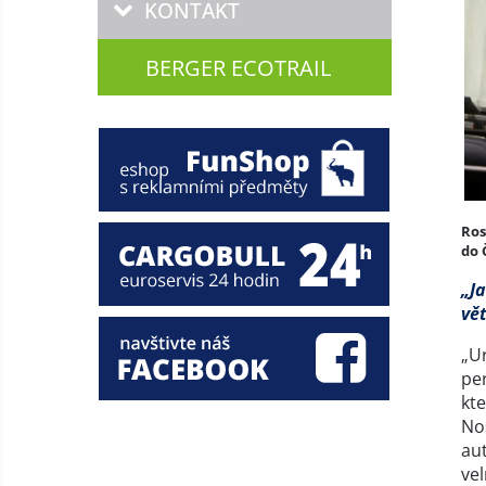
KONTAKT
BERGER ECOTRAIL
Ros
do 
„Ja
vě
„Ur
per
kt
Noš
au
vel