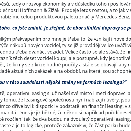
ěsů, tedy o rozvoji ekonomiky a v důsledku toho i posilová
lečnosti Hoffmann & Žižák. Prodeje letos rostou, a to jak v
 nabízíme celou produktovou paletu značky Mercedes-Benz, j
toho, co jste zmínil, je zřejmé, že obor silniční dopravy se 
lkým překvapením pro mne je třeba to, že vznikají i nové dop
týče nákupů nových vozidel, ty se již provádějí velice uvážli
ednou třeba dvanáct vozidel. Velice často se ale stává, že f
azník těch deset vozidel koupí, ale postupně, kdy jednotliv
ět, že firmy se z krize hodně poučily a stále se obávají, aby
ladě aktuálních zakázek a na období, na která jsou schopné
sou v této souvislosti nějaké změny ve formách leasingu?“
stě, operativní leasing si už našel své místo i mezi doprav
y tomu, že leasingové společnosti nyní nabízejí i úvěry, j
ímco dříve byl k dispozici v podstatě jen finanční leasing, 
manitá. Dnes je již běžné, že někdo si například pořídí deset
tě rozčlení tak, že dva budou na dvouletý operativní leasing, 
časté a je to logické, protože zákazník ví, že část parku bu