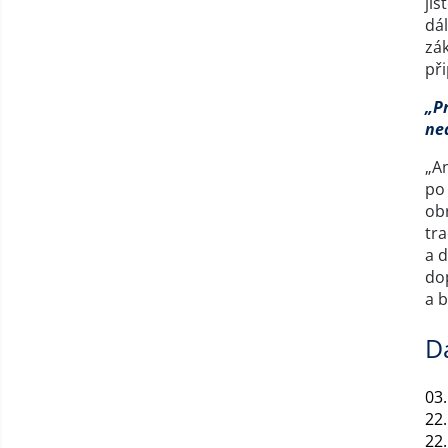
jis
dál
zá
při
„Pr
ne
„An
po 
obr
tr
a 
do
a 
D
03.
22
22