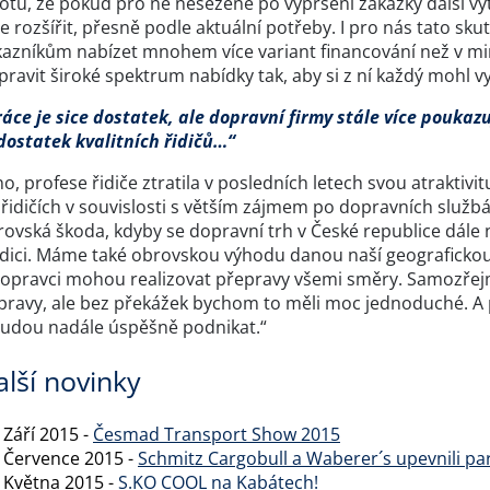
totu, že pokud pro ně nesežene po vypršení zakázky další vy
e rozšířit, přesně podle aktuální potřeby. I pro nás tato sk
kazníkům nabízet mnohem více variant financování než v min
pravit široké spektrum nabídky tak, aby si z ní každý mohl vy
áce je sice dostatek, ale dopravní firmy stále více poukazu
dostatek kvalitních řidičů…“
o, profese řidiče ztratila v posledních letech svou atrakti
řidičích v souvislosti s větším zájmem po dopravních službá
ovská škoda, kdyby se dopravní trh v České republice dále 
adici. Máme také obrovskou výhodu danou naší geografickou p
dopravci mohou realizovat přepravy všemi směry. Samozřejmě
pravy, ale bez překážek bychom to měli moc jednoduché. A p
budou nadále úspěšně podnikat.“
alší novinky
 Září 2015 -
Česmad Transport Show 2015
. Července 2015 -
Schmitz Cargobull a Waberer´s upevnili par
. Května 2015 -
S.KO COOL na Kabátech!