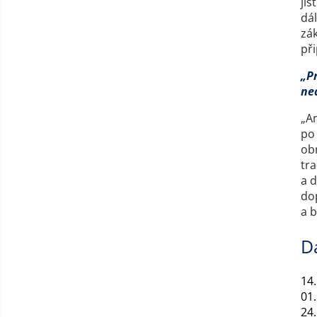
jis
dál
zá
při
„Pr
ne
„An
po 
obr
tr
a 
do
a 
D
14.
01.
24.