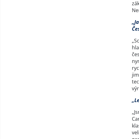
zák
Nen
„J
Če
„S
hla
čes
nyn
ryc
jim
tec
výr
„Le
„J
Ca
kla
vel