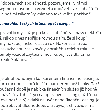
ní dopravních společností, pozorujeme i v rámci
 segmentu osobních vozidel a dodávek, tak i tahačů. To,
e našimi zákazníky vnímáno také velice pozitivně.“
po několika těžkých letech opět rozvíjí…“
ravní firmy, což je po krizi skutečně zajímavý efekt. Co
vě. Nikdo dnes nepřijde rovnou s tím, že si koupí
irmy nakupují několikrát za rok. Nakonec si třeba
é zakázky jsou realizovány v průběhu celého roku. Je
 neměly vozidel zbytečně moc. Kupují vozidla až na
 reálně plánovat.“
ci a je plnohodnotným konkurentem finančního leasingu.
sou pro mnoho klientů lepším partnerem než banky. Takže
v současné době je nabídka finančních služeb již hodně
 návěsů, z toho čtyři na operativní leasing (což třeba
dva na tříletý) a další na úvěr nebo finanční leasing. Je
de potřebovat dlouhodobě, a u zbývajících vozidel má