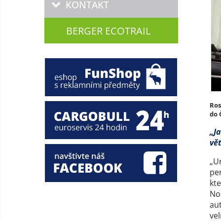
KONTAKT
BERGER ECOTRAIL
Ros
do 
„Ja
vě
„Ur
per
kt
Noš
au
vel