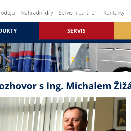
rodejci
Náhradní díly
Servisní partneři
Kontakty
DUKTY
SERVIS
ozhovor s Ing. Michalem Ži