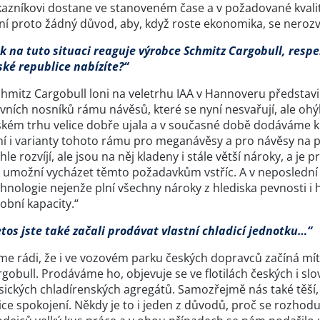
azníkovi dostane ve stanoveném čase a v požadované kvalitě. 
í proto žádný důvod, aby, když roste ekonomika, se nerozvíj
ak na tuto situaci reaguje výrobce Schmitz Cargobull, respe
ské republice nabízíte?“
chmitz Cargobull loni na veletrhu IAA v Hannoveru představ
vních nosníků rámu návěsů, které se nyní nesvařují, ale ohýb
kém trhu velice dobře ujala a v současné době dodáváme kla
í i varianty tohoto rámu pro meganávěsy a pro návěsy na př
hle rozvíjí, ale jsou na něj kladeny i stále větší nároky, a je
 umožní vycházet těmto požadavkům vstříc. A v neposlední ř
hnologie nejenže plní všechny nároky z hlediska pevnosti i h
obní kapacity.“
tos jste také začali prodávat vlastní chladicí jednotku…“
sme rádi, že i ve vozovém parku českých dopravců začíná mít
rgobull. Prodáváme ho, objevuje se ve flotilách českých i 
sických chladírenských agregátů. Samozřejmě nás také těší, ž
ice spokojení. Někdy je to i jeden z důvodů, proč se rozhod