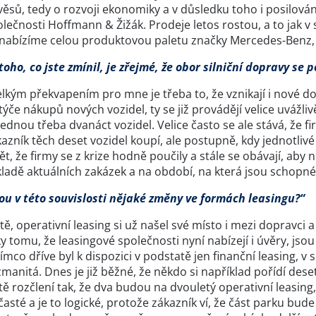
ěsů, tedy o rozvoji ekonomiky a v důsledku toho i posilová
lečnosti Hoffmann & Žižák. Prodeje letos rostou, a to jak v
 nabízíme celou produktovou paletu značky Mercedes-Benz, j
toho, co jste zmínil, je zřejmé, že obor silniční dopravy se 
lkým překvapením pro mne je třeba to, že vznikají i nové dop
týče nákupů nových vozidel, ty se již provádějí velice uvážli
ednou třeba dvanáct vozidel. Velice často se ale stává, že f
azník těch deset vozidel koupí, ale postupně, kdy jednotliv
ět, že firmy se z krize hodně poučily a stále se obávají, aby
ladě aktuálních zakázek a na období, na která jsou schopné
sou v této souvislosti nějaké změny ve formách leasingu?“
stě, operativní leasing si už našel své místo i mezi doprav
y tomu, že leasingové společnosti nyní nabízejí i úvěry, j
ímco dříve byl k dispozici v podstatě jen finanční leasing, 
manitá. Dnes je již běžné, že někdo si například pořídí deset
tě rozčlení tak, že dva budou na dvouletý operativní leasing, 
časté a je to logické, protože zákazník ví, že část parku bu