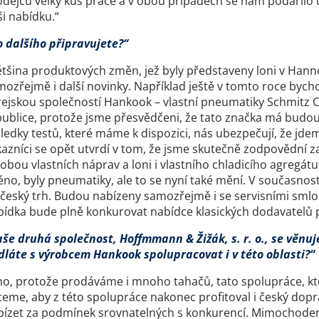
odejců velký kus práce a v obou případech se nám podařilo u
i nabídku.“
o dalšího připravujete?“
tšina produktových změn, jež byly představeny loni v Hannov
ozřejmě i další novinky. Například ještě v tomto roce bycho
ejskou společností Hankook – vlastní pneumatiky Schmitz Ca
publice, protože jsme přesvědčeni, že tato značka má budo
ledky testů, které máme k dispozici, nás ubezpečují, že jd
azníci se opět utvrdí v tom, že jsme skutečně zodpovědní za c
obou vlastních náprav a loni i vlastního chladicího agregát
éno, byly pneumatiky, ale to se nyní také mění. V současnos
 český trh. Budou nabízeny samozřejmě i se servisními sml
bídka bude plně konkurovat nabídce klasických dodavatelů 
aše druhá společnost, Hoffmmann & Žižák, s. r. o., se věnu
dláte s výrobcem Hankook spolupracovat i v této oblasti?“
no, protože prodáváme i mnoho tahačů, tato spolupráce, kte
eme, aby z této spolupráce nakonec profitoval i český dopr
bízet za podmínek srovnatelných s konkurencí. Mimochodem 