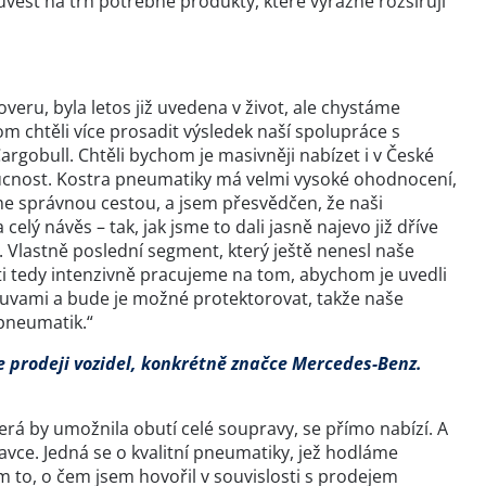
vést na trh potřebné produkty, které výrazně rozšiřují
eru, byla letos již uvedena v život, ale chystáme
m chtěli více prosadit výsledek naší spolupráce s
rgobull. Chtěli bychom je masivněji nabízet i v České
ucnost. Kostra pneumatiky má velmi vysoké ohodnocení,
eme správnou cestou, a jsem přesvědčen, že naši
elý návěs – tak, jak jsme to dali jasně najevo již dříve
u. Vlastně poslední segment, který ještě nenesl naše
ti tedy intenzivně pracujeme na tom, abychom je uvedli
ouvami a bude je možné protektorovat, takže naše
pneumatik.“
je prodeji vozidel, konkrétně značce Mercedes-Benz.
rá by umožnila obutí celé soupravy, se přímo nabízí. A
avce. Jedná se o kvalitní pneumatiky, jež hodláme
to, o čem jsem hovořil v souvislosti s prodejem