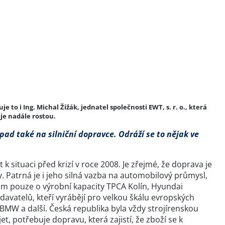
to i Ing. Michal Žižák, jednatel společnosti EWT, s. r. o., která
je nadále rostou.
opad také na silniční dopravce. Odráží se to nějak ve
k situaci před krizí v roce 2008. Je zřejmé, že doprava je
. Patrná je i jeho silná vazba na automobilový průmysl,
tom pouze o výrobní kapacity TPCA Kolín, Hyundai
avatelů, kteří vyrábějí pro velkou škálu evropských
BMW a další. Česká republika byla vždy strojírenskou
t, potřebuje dopravu, která zajistí, že zboží se k