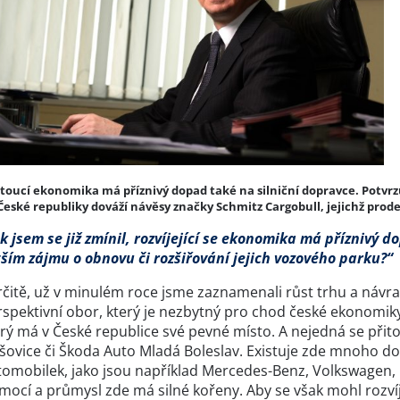
toucí ekonomika má příznivý dopad také na silniční dopravce. Potvrzuje 
České republiky dováží návěsy značky Schmitz Cargobull, jejichž prode
k jsem se již zmínil, rozvíjející se ekonomika má příznivý d
tším zájmu o obnovu či rozšiřování jejich vozového parku?“
čitě, už v minulém roce jsme zaznamenali růst trhu a návrat 
spektivní obor, který je nezbytný pro chod české ekonomiky
erý má v České republice své pevné místo. A nejedná se při
ovice či Škoda Auto Mladá Boleslav. Existuje zde mnoho dod
tomobilek, jako jsou například Mercedes-Benz, Volkswagen, 
mocí a průmysl zde má silné kořeny. Aby se však mohl rozvíje