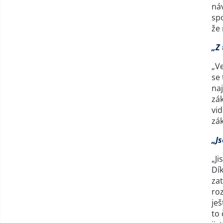
náv
spo
že
„Z 
„Ve
se 
naj
zák
vid
zák
„J
„Ji
Dík
zat
roz
ješ
to 