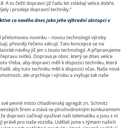
A to čeští dopravci již řadu let zvládají velice dobře.
ely i prodeje dopravní techniky.“
ktive co nového dnes jako jeho výhradní zástupci v
il přelomovou novinku – novou technologii výroby
ají, přesněji řečeno válcují. Tato koncepce se na
sické návěsy již jen s touto technologií. A připravujeme
epravu svitků. Doprava je obor, který se dnes velice
 proto třeba, aby dopravci měli k dispozici techniku, která
adě, aby tuto techniku měli k dispozici včas. Naše nová
motnosti, ale urychluje i výrobu a zvyšuje tak naše
 své pevné místo chladírenský agregát zn. Schmitz
slovenských firem a stává se plnohodnotným konkurentem
e dopravci začínají využívat naši telematiku a jsou s ní
ují právě pro naše vozidla. Udělali jsme s týmem našich