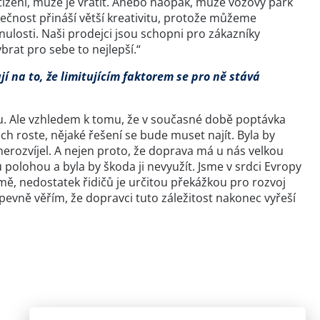
tížení, může je vrátit. Anebo naopak, může vozový park
utečnost přináší větší kreativitu, protože můžeme
ulosti. Naši prodejci jsou schopni pro zákazníky
brat pro sebe to nejlepší.“
jí na to, že limitujícím faktorem se pro ně stává
vitu. Ale vzhledem k tomu, že v současné době poptávka
ch roste, nějaké řešení se bude muset najít. Byla by
nerozvíjel. A nejen proto, že doprava má u nás velkou
olohou a byla by škoda ji nevyužít. Jsme v srdci Evropy
, nedostatek řidičů je určitou překážkou pro rozvoj
evně věřím, že dopravci tuto záležitost nakonec vyřeší