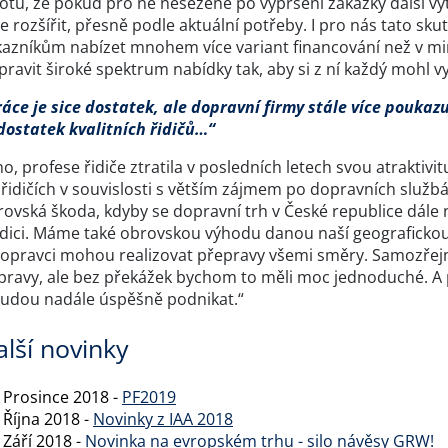
totu, že pokud pro ně nesežene po vypršení zakázky další vy
e rozšířit, přesně podle aktuální potřeby. I pro nás tato sk
kazníkům nabízet mnohem více variant financování než v min
pravit široké spektrum nabídky tak, aby si z ní každý mohl vy
áce je sice dostatek, ale dopravní firmy stále více poukazu
dostatek kvalitních řidičů…“
o, profese řidiče ztratila v posledních letech svou atrakti
řidičích v souvislosti s větším zájmem po dopravních službá
ovská škoda, kdyby se dopravní trh v České republice dále 
adici. Máme také obrovskou výhodu danou naší geografickou p
dopravci mohou realizovat přepravy všemi směry. Samozřejmě
pravy, ale bez překážek bychom to měli moc jednoduché. A p
budou nadále úspěšně podnikat.“
alší novinky
 Prosince 2018 -
PF2019
 Října 2018 -
Novinky z IAA 2018
 Září 2018 -
Novinka na evropském trhu - silo návěsy GRW!