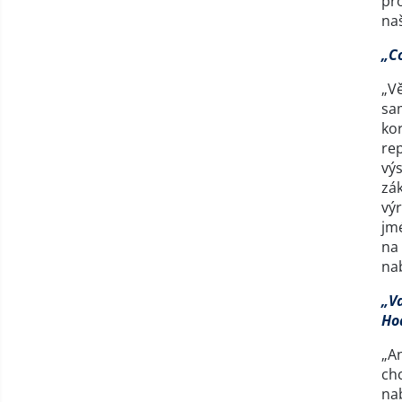
pr
naš
„C
„Vě
sam
kor
re
výs
zák
výr
jm
na
na
„V
Ho
„A
chc
na