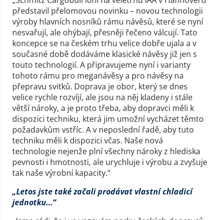
představil přelomovou novinku – novou technologii
výroby hlavních nosníků rámu návěsů, které se nyní
nesvařují, ale ohýbají, přesněji řečeno válcují. Tato
koncepce se na českém trhu velice dobře ujala a v
současné době dodáváme klasické návěsy již jen s
touto technologií. A připravujeme nyní i varianty
tohoto rámu pro meganávěsy a pro návěsy na
přepravu svitků. Doprava je obor, který se dnes
velice rychle rozvíjí, ale jsou na něj kladeny i stále
větší nároky, a je proto třeba, aby dopravci měli k
dispozici techniku, která jim umožní vycházet těmto
požadavkům vstříc. A v neposlední řadě, aby tuto
techniku měli k dispozici včas. Naše nová
technologie nejenže plní všechny nároky z hlediska
pevnosti i hmotnosti, ale urychluje i výrobu a zvyšuje
tak naše výrobní kapacity.“
„Letos jste také začali prodávat vlastní chladicí
jednotku…“