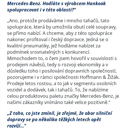
Mercedes-Benz. Hodláte s výrobcem Hankook
spolupracovat i v této oblasti?“
„Ano, protože prodáváme i mnoho tahačů, tato
spolupráce, která by umožnila obutí celé soupravy,
se přímo nabízí. A chceme, aby z této spolupráce
nakonec profitoval i český dopravce. Jedná se o
kvalitní pneumatiky, jež hodláme nabízet za
podmínek srovnatelných s konkurencí.
Mimochodem to, o čem jsem hovořil v souvislosti s
prodejem návěsů, tedy o rozvoji ekonomiky a v
důsledku toho i posilování dopravních společností,
pozorujeme i v rámci společnosti Hoffmann & Žižák.
Prodeje letos rostou, a to jak v segmentu osobních
vozidel a dodávek, tak i tahačů. To, že nabízíme
celou produktovou paletu značky Mercedes-Benz, je
našimi zákazníky vnímáno také velice pozitivně.“
„Z toho, co jste zmínil, je zřejmé, že obor silniční
dopravy se po několika těžkých letech opět
rozvíjí…“