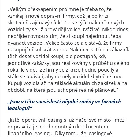
„Velkým překvapením pro mne je třeba to, že
vznikají i nové dopravní firmy, což je po krizi
skutečně zajímavý efekt. Co se týče nákupů nových
vozidel, ty se již provádějí velice uvážlivě. Nikdo dnes
nepřijde rovnou s tím, že si koupí najednou třeba
dvanáct vozidel. Velice často se ale stává, že firmy
nakupují několikrát za rok. Nakonec si třeba zákazník
těch deset vozidel koupí, ale postupně, kdy
jednotlivé zakázky jsou realizovány v průběhu celého
roku. Je vidět, že firmy se z krize hodně poučily a
stále se obávají, aby neměly vozidel zbytečně moc.
Kupují vozidla až na základě aktuálních zakázek a na
období, na která jsou schopné reálně plánovat.“
„Jsou v této souvislosti nějaké změny ve formách
leasingu?“
„Jistě, operativní leasing si už našel své místo i mezi
dopravci a je plnohodnotným konkurentem
finančního leasingu. Díky tomu, že leasingové