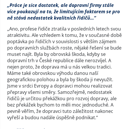
„Práce je sice dostatek, ale dopravní firmy stále
více poukazují na to, že limitujícím faktorem se pro
ně stává nedostatek kvalitních řidičů…“
„Ano, profese řidiče ztratila v posledních letech svou
atraktivitu. Ale vzhledem k tomu, že v současné době
poptávka po řidičích v souvislosti s větším zájmem
po dopravních službách roste, nějaké řešení se bude
muset najít. Byla by obrovská škoda, kdyby se
dopravní trh v České republice dále nerozvíjel. A
nejen proto, že doprava má u nás velkou tradici.
Máme také obrovskou výhodu danou naší
geografickou polohou a byla by škoda ji nevyužít.
Jsme v srdci Evropy a dopravci mohou realizovat
přepravy všemi směry. Samozřejmě, nedostatek
řidičů je určitou překážkou pro rozvoj dopravy, ale
bez překážek bychom to měli moc jednoduché. A
pevně věřím, že dopravci tuto záležitost nakonec
vyřeší a budou nadále úspěšně podnikat.“