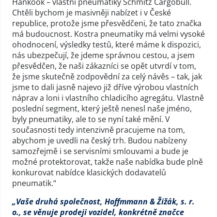
Hankook – vlastní pneumatiky Schmitz Cargobull.
Chtěli bychom je masivněji nabízet i v České
republice, protože jsme přesvědčeni, že tato značka
má budoucnost. Kostra pneumatiky má velmi vysoké
ohodnocení, výsledky testů, které máme k dispozici,
nás ubezpečují, že jdeme správnou cestou, a jsem
přesvědčen, že naši zákazníci se opět utvrdí v tom,
že jsme skutečně zodpovědní za celý návěs – tak, jak
jsme to dali jasně najevo již dříve výrobou vlastních
náprav a loni i vlastního chladicího agregátu. Vlastně
poslední segment, který ještě nenesl naše jméno,
byly pneumatiky, ale to se nyní také mění. V
současnosti tedy intenzivně pracujeme na tom,
abychom je uvedli na český trh. Budou nabízeny
samozřejmě i se servisními smlouvami a bude je
možné protektorovat, takže naše nabídka bude plně
konkurovat nabídce klasických dodavatelů
pneumatik.“
„Vaše druhá společnost, Hoffmmann & Žižák, s. r.
o., se věnuje prodeji vozidel, konkrétně značce