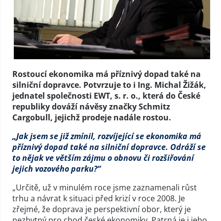
Rostoucí ekonomika má příznivý dopad také na
silniční dopravce. Potvrzuje to i Ing. Michal Žižák,
jednatel společnosti EWT, s. r. o., která do České
republiky dováží návěsy značky Schmitz
Cargobull, jejichž prodeje nadále rostou.
„Jak jsem se již zmínil, rozvíjející se ekonomika má
příznivý dopad také na silniční dopravce. Odráží se
to nějak ve větším zájmu o obnovu či rozšiřování
jejich vozového parku?“
„Určitě, už v minulém roce jsme zaznamenali růst
trhu a návrat k situaci před krizí v roce 2008. Je
zřejmé, že doprava je perspektivní obor, který je
nezbytný pro chod české ekonomiky. Patrná je i jeho