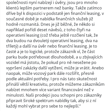
společnosti nyní nabízejí i úvěry, jsou pro mnoho
klientů lepším partnerem než banky. Takže zatímco
dříve byl k dispozici v podstatě jen finanční leasing, v
současné době je nabídka finančních služeb již
hodně rozmanitá. Dnes je již běžné, že někdo si
například pořídí deset návěsů, z toho čtyři na
operativní leasing (což třeba ještě rozčlení tak, že
dva budou na dvouletý operativní leasing, dva na
tříletý) a další na úvěr nebo finanční leasing. Je to
časté a je to logické, protože zákazník ví, že část
parku bude potřebovat dlouhodobě, a u zbývajících
vozidel má jistotu, že pokud pro ně nesežene po
vypršení zakázky další vytížení, může je vrátit. Anebo
naopak, může vozový park dále rozšířit, přesně
podle aktuální potřeby. I pro nás tato skutečnost
přináší větší kreativitu, protože můžeme zákazníkům
nabízet mnohem více variant financování než v
minulosti. Naši prodejci jsou schopni pro zákazníky
připravit široké spektrum nabídky tak, aby si z ní
každý mohl vybrat pro sebe to nejlepší.“