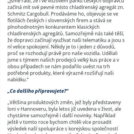
„Jsme rádi, že i ve vozovém parku českých dopravců
začíná mít své pevné místo chladírenský agregát zn.
Schmitz Cargobull. Prodáváme ho, objevuje se ve
flotilách českých i slovenských firem a stává se
plnohodnotným konkurentem klasických
chladírenských agregátů. Samozřejmě nás také těší,
že dopravci začínají využívat naši telematiku a jsou s
ní velice spokojení. Někdy je to i jeden z důvodů,
proč se rozhodují právě pro naše vozidla. Udělali
jsme s týmem našich prodejců velký kus práce a v
obou případech se nám podařilo uvést na trh
potřebné produkty, které výrazně rozšiřují naši
nabídku.“
„Co dalšího připravujete?“
„Většina produktových změn, jež byly představeny
loni v Hannoveru, byla letos již uvedena v život, ale
chystáme samozřejmě i další novinky. Například
ještě v tomto roce bychom chtěli více prosadit
výsledek naší spolupráce s korejskou společností