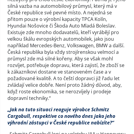
silná vazba na automobilový průmysl, který má v
České republice své pevné místo. A nejedná se
přitom pouze o výrobní kapacity TPCA Kolín,
Hyundai Nošovice či Škoda Auto Mladá Boleslav.
Existuje zde mnoho dodavatelů, kteří vyrábějí pro
velkou škálu evropských automobilek, jako jsou
například Mercedes-Benz, Volkswagen, BMW a další.
Česká republika byla vždy strojírenskou velmocí a
průmysl zde má silné kořeny. Aby se však mohl
rozvíjet, potřebuje dopravu, která zajistí, že zboží se
k zákazníkovi dostane ve stanoveném čase a v
požadované kvalitě. A to čeští dopravci již řadu let
zvládají velice dobře. Není proto žádný důvod, aby,
když roste ekonomika, se nerozvíjely i prodeje
dopravní techniky.“
„Jak na tuto situaci reaguje výrobce Schmitz
Cargobull, respektive co nového dnes jako jeho
výhradní zástupci v České republice nabízíte?“
„Schmitz Cargobull loni na veletrhu IAA v Hannoveru