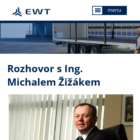
menu
menu
Rozhovor s Ing.
Michalem Žižákem