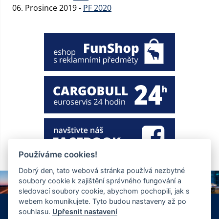
06. Prosince 2019 -
PF 2020
Používáme cookies!
Dobrý den, tato webová stránka používá nezbytné
soubory cookie k zajištění správného fungování a
sledovací soubory cookie, abychom pochopili, jak s
webem komunikujete. Tyto budou nastaveny až po
+420 326 901 186
info@ewt.cz
souhlasu.
Upřesnit nastavení