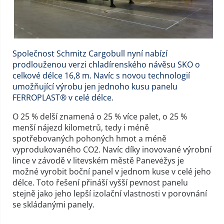
Společnost Schmitz Cargobull nyní nabízí
prodlouženou verzi chladírenského návěsu SKO o
celkové délce 16,8 m. Navíc s novou technologií
umožňující výrobu jen jednoho kusu panelu
FERROPLAST® v celé délce.
O 25 % delší znamená o 25 % více palet, o 25 %
menší nájezd kilometrů, tedy i méně
spotřebovaných pohoných hmot a méně
vyprodukovaného CO2. Navíc díky inovované výrobní
lince v závodě v litevském městě Panevėžys je
možné vyrobit boční panel v jednom kuse v celé jeho
délce. Toto řešení přináší vyšší pevnost panelu
stejně jako jeho lepší izolační vlastnosti v porovnání
se skládanými panely.