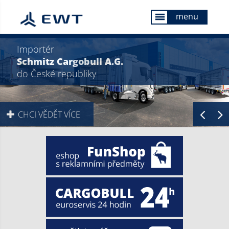
menu
menu
Importér
Schmitz Cargobull A.G.
do České republiky
CHCI VĚDĚT VÍCE