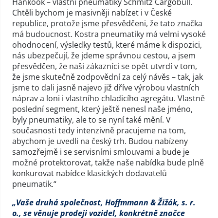
Hankook – vlastní pneumatiky Schmitz Cargobull.
Chtěli bychom je masivněji nabízet i v České
republice, protože jsme přesvědčeni, že tato značka
má budoucnost. Kostra pneumatiky má velmi vysoké
ohodnocení, výsledky testů, které máme k dispozici,
nás ubezpečují, že jdeme správnou cestou, a jsem
přesvědčen, že naši zákazníci se opět utvrdí v tom,
že jsme skutečně zodpovědní za celý návěs – tak, jak
jsme to dali jasně najevo již dříve výrobou vlastních
náprav a loni i vlastního chladicího agregátu. Vlastně
poslední segment, který ještě nenesl naše jméno,
byly pneumatiky, ale to se nyní také mění. V
současnosti tedy intenzivně pracujeme na tom,
abychom je uvedli na český trh. Budou nabízeny
samozřejmě i se servisními smlouvami a bude je
možné protektorovat, takže naše nabídka bude plně
konkurovat nabídce klasických dodavatelů
pneumatik.“
„Vaše druhá společnost, Hoffmmann & Žižák, s. r.
o., se věnuje prodeji vozidel, konkrétně značce