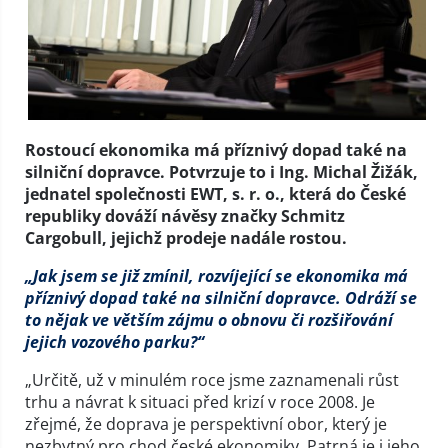
Rostoucí ekonomika má příznivý dopad také na
silniční dopravce. Potvrzuje to i Ing. Michal Žižák,
jednatel společnosti EWT, s. r. o., která do České
republiky dováží návěsy značky Schmitz
Cargobull, jejichž prodeje nadále rostou.
„Jak jsem se již zmínil, rozvíjející se ekonomika má
příznivý dopad také na silniční dopravce. Odráží se
to nějak ve větším zájmu o obnovu či rozšiřování
jejich vozového parku?“
„Určitě, už v minulém roce jsme zaznamenali růst
trhu a návrat k situaci před krizí v roce 2008. Je
zřejmé, že doprava je perspektivní obor, který je
nezbytný pro chod české ekonomiky. Patrná je i jeho