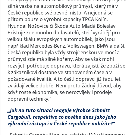
silná vazba na automobilový průmysl, který má v
České republice své pevné místo. A nejedná se
přitom pouze o výrobní kapacity TPCA Kolín,
Hyundai Nošovice či Škoda Auto Mladá Boleslav.
Existuje zde mnoho dodavatelů, kteří vyrábějí pro
velkou škálu evropských automobilek, jako jsou
například Mercedes-Benz, Volkswagen, BMW a další.
Česká republika byla vždy strojírenskou velmocí a
průmysl zde má silné kořeny. Aby se však mohl
rozvíjet, potřebuje dopravu, která zajistí, že zboží se
k zákazníkovi dostane ve stanoveném čase a v
požadované kvalitě. A to čeští dopravci již řadu let
zvládají velice dobře. Není proto žádný důvod, aby,
když roste ekonomika, se nerozvíjely i prodeje
dopravní techniky.“
„Jak na tuto situaci reaguje výrobce Schmitz
Cargobull, respektive co nového dnes jako jeho
výhradní zástupci v České republice nabízíte?“
„Schmitz Cargobull loni na veletrhu IAA v Hannoveru