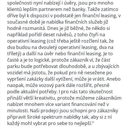
společnosti nyní nabízejí i úvěry, jsou pro mnoho
klientů lepším partnerem než banky. Takže zatímco
dříve byl k dispozici v podstatě jen finanční leasing, v
současné době je nabídka finančních služeb již
hodně rozmanitá. Dnes je již běžné, že někdo si
například pořídí deset návěsů, z toho čtyři na
operativní leasing (což třeba ještě rozčlení tak, že
dva budou na dvouletý operativní leasing, dva na
tříletý) a další na úvěr nebo finanční leasing. Je to
časté a je to logické, protože zákazník ví, že část
parku bude potřebovat dlouhodobě, a u zbývajících
vozidel má jistotu, že pokud pro ně nesežene po
vypršení zakázky další vytížení, může je vrátit. Anebo
naopak, může vozový park dále rozšířit, přesně
podle aktuální potřeby. I pro nás tato skutečnost
přináší větší kreativitu, protože můžeme zákazníkům
nabízet mnohem více variant financování než v
minulosti. Naši prodejci jsou schopni pro zákazníky
připravit široké spektrum nabídky tak, aby si z ní
každý mohl vybrat pro sebe to nejlepší.“