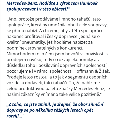
Mercedes-Benz. Hodláte s výrobcem Hankook
spolupracovat i v této oblasti?“
„Ano, protože prodáváme i mnoho tahačů, tato
spolupráce, která by umožnila obutí celé soupravy,
se přímo nabízí. A chceme, aby z této spolupráce
nakonec profitoval i český dopravce. Jedná se o
kvalitní pneumatiky, jež hodláme nabízet za
podmínek srovnatelných s konkurencí.
Mimochodem to, o čem jsem hovořil v souvislosti s
prodejem návěsů, tedy o rozvoji ekonomiky a v
důsledku toho i posilování dopravních společností,
pozorujeme i v rámci společnosti Hoffmann & Žižák.
Prodeje letos rostou, a to jak v segmentu osobních
vozidel a dodávek, tak i tahačů. To, že nabízíme
celou produktovou paletu značky Mercedes-Benz, je
našimi zákazníky vnímáno také velice pozitivně.“
„Z toho, co jste zmínil, je zřejmé, že obor silniční
dopravy se po několika těžkých letech opět
rozvíjí…“