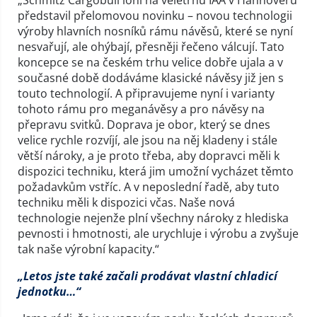
představil přelomovou novinku – novou technologii
výroby hlavních nosníků rámu návěsů, které se nyní
nesvařují, ale ohýbají, přesněji řečeno válcují. Tato
koncepce se na českém trhu velice dobře ujala a v
současné době dodáváme klasické návěsy již jen s
touto technologií. A připravujeme nyní i varianty
tohoto rámu pro meganávěsy a pro návěsy na
přepravu svitků. Doprava je obor, který se dnes
velice rychle rozvíjí, ale jsou na něj kladeny i stále
větší nároky, a je proto třeba, aby dopravci měli k
dispozici techniku, která jim umožní vycházet těmto
požadavkům vstříc. A v neposlední řadě, aby tuto
techniku měli k dispozici včas. Naše nová
technologie nejenže plní všechny nároky z hlediska
pevnosti i hmotnosti, ale urychluje i výrobu a zvyšuje
tak naše výrobní kapacity.“
„Letos jste také začali prodávat vlastní chladicí
jednotku…“