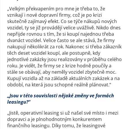
„Velkým překvapením pro mne je třeba to, že
vznikají i nové dopravní firmy, což je po krizi
skutečně zajímavý efekt. Co se týče nákupů nových
vozidel, ty se již provádějí velice uvážlivě. Nikdo dnes
nepřijde rovnou s tím, že si koupí najednou třeba
dvanáct vozidel. Velice často se ale stává, že firmy
nakupují několikrát za rok. Nakonec si třeba zákazník
těch deset vozidel koupí, ale postupně, kdy
jednotlivé zakázky jsou realizovány v průběhu celého
roku. Je vidět, že firmy se z krize hodně poučily a
stále se obávají, aby neměly vozidel zbytečně moc.
Kupují vozidla až na základě aktuálních zakázek a na
období, na která jsou schopné reálně plánovat.“
„Jsou v této souvislosti nějaké změny ve formách
leasingu?“
„Jistě, operativní leasing si už našel své místo i mezi
dopravci a je plnohodnotným konkurentem
finančního leasingu. Díky tomu, že leasingové