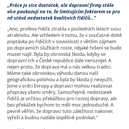
„Práce je sice dostatek, ale dopravní firmy stále
více poukazují na to, že limitujícím faktorem se pro
ně stává nedostatek kvalitních řidičů…“
„Ano, profese řidiče ztratila v posledních letech svou
atraktivitu. Ale vzhledem k tomu, že v současné době
poptávka po řidičích v souvislosti s větším zájmem
po dopravních službách roste, nějaké řešení se bude
muset najít. Byla by obrovská škoda, kdyby se
dopravní trh v České republice dále nerozvíjel. A
nejen proto, že doprava má u nás velkou tradici.
Máme také obrovskou výhodu danou naší
geografickou polohou a byla by škoda ji nevyužít.
Jsme v srdci Evropy a dopravci mohou realizovat
přepravy všemi směry. Samozřejmě, nedostatek
řidičů je určitou překážkou pro rozvoj dopravy, ale
bez překážek bychom to měli moc jednoduché. A
pevně věřím, že dopravci tuto záležitost nakonec
vyřeší a budou nadále úspěšně podnikat.“