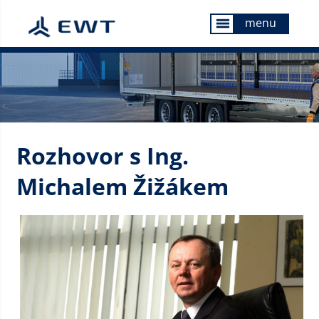
menu
menu
Rozhovor s Ing.
Michalem Žižákem