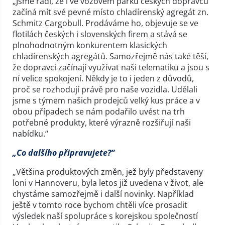
„Jsme rádi, že i ve vozovém parku českých dopravců
začíná mít své pevné místo chladírenský agregát zn.
Schmitz Cargobull. Prodáváme ho, objevuje se ve
flotilách českých i slovenských firem a stává se
plnohodnotným konkurentem klasických
chladírenských agregátů. Samozřejmě nás také těší,
že dopravci začínají využívat naši telematiku a jsou s
ní velice spokojení. Někdy je to i jeden z důvodů,
proč se rozhodují právě pro naše vozidla. Udělali
jsme s týmem našich prodejců velký kus práce a v
obou případech se nám podařilo uvést na trh
potřebné produkty, které výrazně rozšiřují naši
nabídku.“
„Co dalšího připravujete?“
„Většina produktových změn, jež byly představeny
loni v Hannoveru, byla letos již uvedena v život, ale
chystáme samozřejmě i další novinky. Například
ještě v tomto roce bychom chtěli více prosadit
výsledek naší spolupráce s korejskou společností