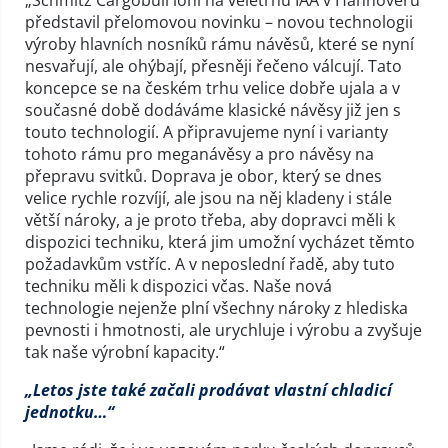
představil přelomovou novinku – novou technologii
výroby hlavních nosníků rámu návěsů, které se nyní
nesvařují, ale ohýbají, přesněji řečeno válcují. Tato
koncepce se na českém trhu velice dobře ujala a v
současné době dodáváme klasické návěsy již jen s
touto technologií. A připravujeme nyní i varianty
tohoto rámu pro meganávěsy a pro návěsy na
přepravu svitků. Doprava je obor, který se dnes
velice rychle rozvíjí, ale jsou na něj kladeny i stále
větší nároky, a je proto třeba, aby dopravci měli k
dispozici techniku, která jim umožní vycházet těmto
požadavkům vstříc. A v neposlední řadě, aby tuto
techniku měli k dispozici včas. Naše nová
technologie nejenže plní všechny nároky z hlediska
pevnosti i hmotnosti, ale urychluje i výrobu a zvyšuje
tak naše výrobní kapacity.“
„Letos jste také začali prodávat vlastní chladicí
jednotku…“