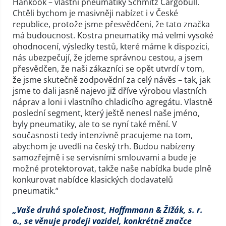
Hankook – vlastní pneumatiky Schmitz Cargobull.
Chtěli bychom je masivněji nabízet i v České
republice, protože jsme přesvědčeni, že tato značka
má budoucnost. Kostra pneumatiky má velmi vysoké
ohodnocení, výsledky testů, které máme k dispozici,
nás ubezpečují, že jdeme správnou cestou, a jsem
přesvědčen, že naši zákazníci se opět utvrdí v tom,
že jsme skutečně zodpovědní za celý návěs – tak, jak
jsme to dali jasně najevo již dříve výrobou vlastních
náprav a loni i vlastního chladicího agregátu. Vlastně
poslední segment, který ještě nenesl naše jméno,
byly pneumatiky, ale to se nyní také mění. V
současnosti tedy intenzivně pracujeme na tom,
abychom je uvedli na český trh. Budou nabízeny
samozřejmě i se servisními smlouvami a bude je
možné protektorovat, takže naše nabídka bude plně
konkurovat nabídce klasických dodavatelů
pneumatik.“
„Vaše druhá společnost, Hoffmmann & Žižák, s. r.
o., se věnuje prodeji vozidel, konkrétně značce