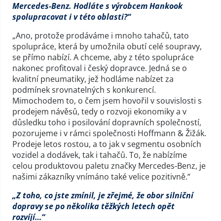
Mercedes-Benz. Hodláte s výrobcem Hankook
spolupracovat i v této oblasti?“
„Ano, protože prodáváme i mnoho tahačů, tato
spolupráce, která by umožnila obutí celé soupravy,
se přímo nabízí. A chceme, aby z této spolupráce
nakonec profitoval i český dopravce. Jedná se o
kvalitní pneumatiky, jež hodláme nabízet za
podmínek srovnatelných s konkurencí.
Mimochodem to, o čem jsem hovořil v souvislosti s
prodejem návěsů, tedy o rozvoji ekonomiky a v
důsledku toho i posilování dopravních společností,
pozorujeme i v rámci společnosti Hoffmann & Žižák.
Prodeje letos rostou, a to jak v segmentu osobních
vozidel a dodávek, tak i tahačů. To, že nabízíme
celou produktovou paletu značky Mercedes-Benz, je
našimi zákazníky vnímáno také velice pozitivně.“
„Z toho, co jste zmínil, je zřejmé, že obor silniční
dopravy se po několika těžkých letech opět
rozvíjí…“