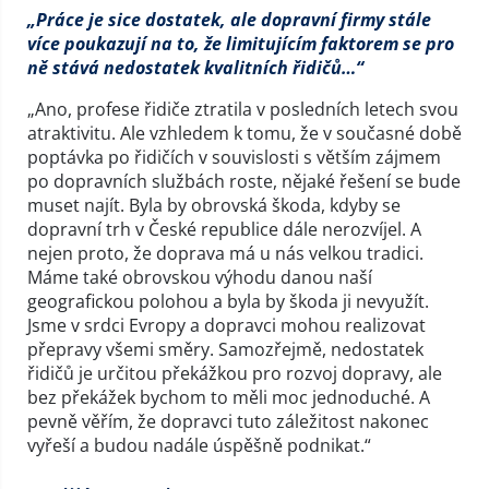
„Práce je sice dostatek, ale dopravní firmy stále
více poukazují na to, že limitujícím faktorem se pro
ně stává nedostatek kvalitních řidičů…“
„Ano, profese řidiče ztratila v posledních letech svou
atraktivitu. Ale vzhledem k tomu, že v současné době
poptávka po řidičích v souvislosti s větším zájmem
po dopravních službách roste, nějaké řešení se bude
muset najít. Byla by obrovská škoda, kdyby se
dopravní trh v České republice dále nerozvíjel. A
nejen proto, že doprava má u nás velkou tradici.
Máme také obrovskou výhodu danou naší
geografickou polohou a byla by škoda ji nevyužít.
Jsme v srdci Evropy a dopravci mohou realizovat
přepravy všemi směry. Samozřejmě, nedostatek
řidičů je určitou překážkou pro rozvoj dopravy, ale
bez překážek bychom to měli moc jednoduché. A
pevně věřím, že dopravci tuto záležitost nakonec
vyřeší a budou nadále úspěšně podnikat.“