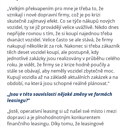
„Velkým překvapením pro mne je třeba to, že
vznikají i nové dopravní firmy, což je po krizi
skutečně zajímavý efekt. Co se týče nákupů nových
vozidel, ty se již provádějí velice uvážlivě. Nikdo dnes
nepřijde rovnou s tím, že si koupí najednou třeba
dvanáct vozidel. Velice často se ale stává, že firmy
nakupují několikrát za rok. Nakonec si třeba zákazník
těch deset vozidel koupí, ale postupně, kdy
jednotlivé zakázky jsou realizovány v průběhu celého
roku. Je vidět, že firmy se z krize hodně poučily a
stále se obávají, aby neměly vozidel zbytečně moc.
Kupují vozidla až na základě aktuálních zakázek a na
období, na která jsou schopné reálně plánovat.“
„Jsou v této souvislosti nějaké změny ve formách
leasingu?“
„Jistě, operativní leasing si už našel své místo i mezi
dopravci a je plnohodnotným konkurentem
finančního leasingu. Díky tomu, že leasingové