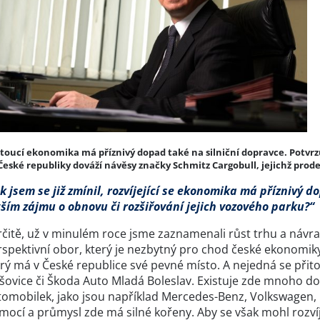
toucí ekonomika má příznivý dopad také na silniční dopravce. Potvrzuje 
České republiky dováží návěsy značky Schmitz Cargobull, jejichž prode
k jsem se již zmínil, rozvíjející se ekonomika má příznivý d
tším zájmu o obnovu či rozšiřování jejich vozového parku?“
čitě, už v minulém roce jsme zaznamenali růst trhu a návrat 
spektivní obor, který je nezbytný pro chod české ekonomiky
erý má v České republice své pevné místo. A nejedná se při
ovice či Škoda Auto Mladá Boleslav. Existuje zde mnoho dod
tomobilek, jako jsou například Mercedes-Benz, Volkswagen, 
mocí a průmysl zde má silné kořeny. Aby se však mohl rozvíje