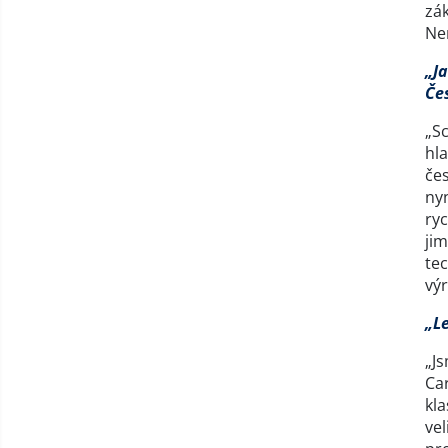
zák
Nen
„J
Če
„S
hla
čes
nyn
ryc
jim
tec
výr
„Le
„J
Ca
kla
vel