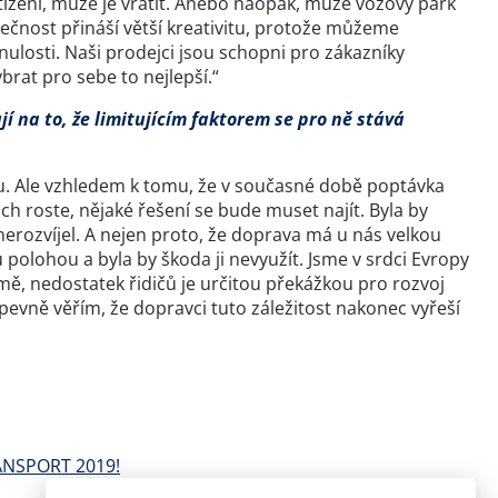
tížení, může je vrátit. Anebo naopak, může vozový park
utečnost přináší větší kreativitu, protože můžeme
ulosti. Naši prodejci jsou schopni pro zákazníky
brat pro sebe to nejlepší.“
jí na to, že limitujícím faktorem se pro ně stává
vitu. Ale vzhledem k tomu, že v současné době poptávka
ch roste, nějaké řešení se bude muset najít. Byla by
nerozvíjel. A nejen proto, že doprava má u nás velkou
olohou a byla by škoda ji nevyužít. Jsme v srdci Evropy
, nedostatek řidičů je určitou překážkou pro rozvoj
evně věřím, že dopravci tuto záležitost nakonec vyřeší
RANSPORT 2019!