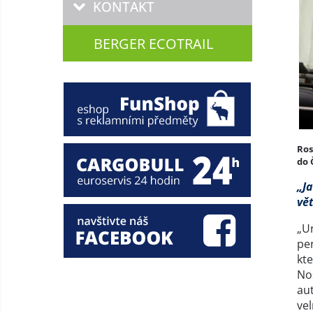
KONTAKT
BERGER ECOTRAIL
Ros
do 
„Ja
vě
„Ur
per
kt
Noš
au
vel