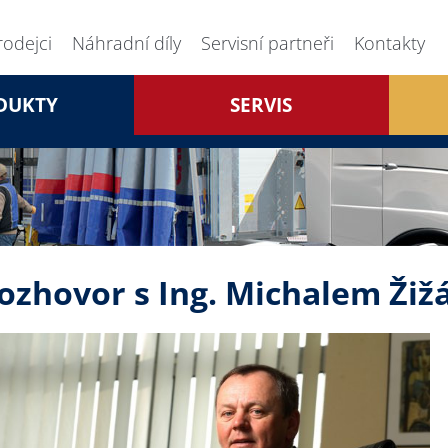
rodejci
Náhradní díly
Servisní partneři
Kontakty
DUKTY
SERVIS
ozhovor s Ing. Michalem Ži