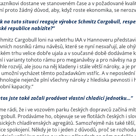
azníkovi dostane ve stanoveném čase a v požadované kvalitě. 
í proto žádný důvod, aby, když roste ekonomika, se nerozvíj
ak na tuto situaci reaguje výrobce Schmitz Cargobull, respe
ské republice nabízíte?“
chmitz Cargobull loni na veletrhu IAA v Hannoveru představ
vních nosníků rámu návěsů, které se nyní nesvařují, ale ohýb
kém trhu velice dobře ujala a v současné době dodáváme kla
í i varianty tohoto rámu pro meganávěsy a pro návěsy na př
hle rozvíjí, ale jsou na něj kladeny i stále větší nároky, a je
 umožní vycházet těmto požadavkům vstříc. A v neposlední ř
hnologie nejenže plní všechny nároky z hlediska pevnosti i h
obní kapacity.“
tos jste také začali prodávat vlastní chladicí jednotku…“
sme rádi, že i ve vozovém parku českých dopravců začíná mít
rgobull. Prodáváme ho, objevuje se ve flotilách českých i 
sických chladírenských agregátů. Samozřejmě nás také těší, ž
ice spokojení. Někdy je to i jeden z důvodů, proč se rozhod