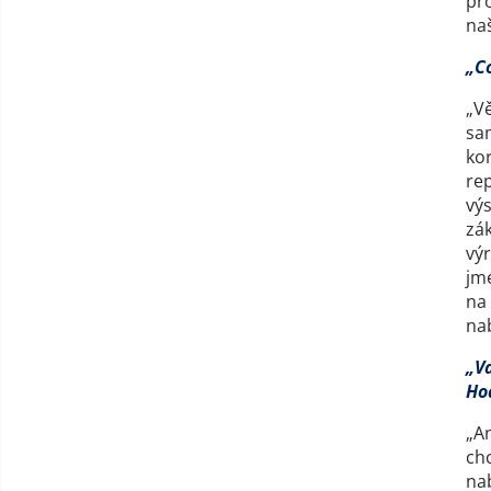
pr
naš
„C
„Vě
sam
kor
re
výs
zák
výr
jm
na
na
„V
Ho
„A
chc
na