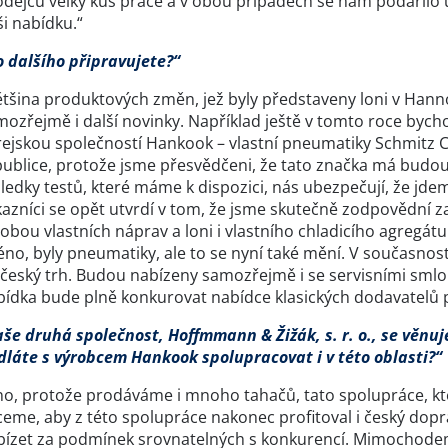
odejců velký kus práce a v obou případech se nám podařilo u
i nabídku.“
o dalšího připravujete?“
tšina produktových změn, jež byly představeny loni v Hannov
ozřejmě i další novinky. Například ještě v tomto roce bycho
ejskou společností Hankook – vlastní pneumatiky Schmitz Ca
publice, protože jsme přesvědčeni, že tato značka má budo
ledky testů, které máme k dispozici, nás ubezpečují, že jd
azníci se opět utvrdí v tom, že jsme skutečně zodpovědní za c
obou vlastních náprav a loni i vlastního chladicího agregát
éno, byly pneumatiky, ale to se nyní také mění. V současnos
 český trh. Budou nabízeny samozřejmě i se servisními sml
bídka bude plně konkurovat nabídce klasických dodavatelů 
aše druhá společnost, Hoffmmann & Žižák, s. r. o., se věnu
dláte s výrobcem Hankook spolupracovat i v této oblasti?“
no, protože prodáváme i mnoho tahačů, tato spolupráce, kte
eme, aby z této spolupráce nakonec profitoval i český dopr
bízet za podmínek srovnatelných s konkurencí. Mimochodem 