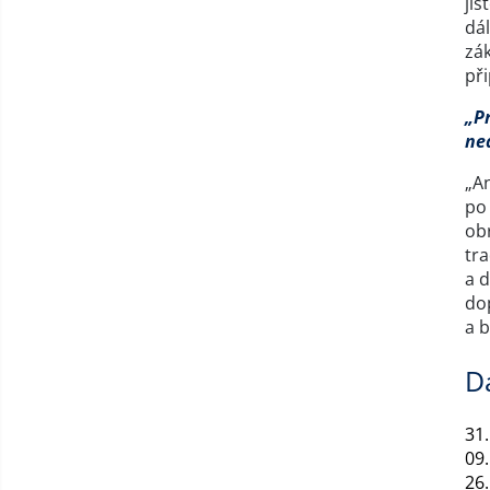
jis
dál
zá
při
„Pr
ne
„An
po 
obr
tr
a 
do
a 
D
31.
09.
26