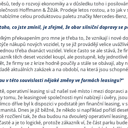
ěsů, tedy o rozvoji ekonomiky a v důsledku toho i posilová
lečnosti Hoffmann & Žižák. Prodeje letos rostou, a to jak v
 nabízíme celou produktovou paletu značky Mercedes-Benz, j
toho, co jste zmínil, je zřejmé, že obor silniční dopravy se 
lkým překvapením pro mne je třeba to, že vznikají i nové dop
týče nákupů nových vozidel, ty se již provádějí velice uvážli
ednou třeba dvanáct vozidel. Velice často se ale stává, že f
azník těch deset vozidel koupí, ale postupně, kdy jednotliv
ět, že firmy se z krize hodně poučily a stále se obávají, aby
ladě aktuálních zakázek a na období, na která jsou schopné
sou v této souvislosti nějaké změny ve formách leasingu?“
stě, operativní leasing si už našel své místo i mezi doprav
y tomu, že leasingové společnosti nyní nabízejí i úvěry, j
ímco dříve byl k dispozici v podstatě jen finanční leasing, 
manitá. Dnes je již běžné, že někdo si například pořídí deset
tě rozčlení tak, že dva budou na dvouletý operativní leasing, 
časté a je to logické, protože zákazník ví, že část parku bu