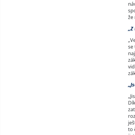
náv
spo
že
„Z 
„Ve
se 
naj
zák
vid
zák
„J
„Ji
Dík
zat
roz
ješ
to 