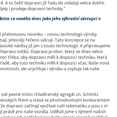
A to čeští dopravci již řadu let zvládají velice dobře.
ely i prodeje dopravní techniky.“
ktive co nového dnes jako jeho výhradní zástupci v
il přelomovou novinku – novou technologii výroby
ají, přesněji řečeno válcují. Tato koncepce se na
sické návěsy již jen s touto technologií. A připravujeme
epravu svitků. Doprava je obor, který se dnes velice
 proto třeba, aby dopravci měli k dispozici techniku, která
adě, aby tuto techniku měli k dispozici včas. Naše nová
motnosti, ale urychluje i výrobu a zvyšuje tak naše
 své pevné místo chladírenský agregát zn. Schmitz
slovenských firem a stává se plnohodnotným konkurentem
e dopravci začínají využívat naši telematiku a jsou s ní
ují právě pro naše vozidla. Udělali jsme s týmem našich