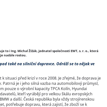
to i Ing. Michal Žižák, jednatel společnosti EWT, s. r. o., která
je nadále rostou.
opad také na silniční dopravce. Odráží se to nějak ve
k situaci před krizí v roce 2008. Je zřejmé, že doprava je
. Patrná je i jeho silná vazba na automobilový průmysl,
tom pouze o výrobní kapacity TPCA Kolín, Hyundai
avatelů, kteří vyrábějí pro velkou škálu evropských
BMW a další. Česká republika byla vždy strojírenskou
t, potřebuje dopravu, která zajistí, že zboží se k