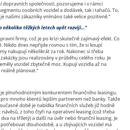
ní dopravních společností, pozorujeme i v rámci
 segmentu osobních vozidel a dodávek, tak i tahačů. To,
e našimi zákazníky vnímáno také velice pozitivně.“
po několika těžkých letech opět rozvíjí…“
ravní firmy, což je po krizi skutečně zajímavý efekt. Co
vě. Nikdo dnes nepřijde rovnou s tím, že si koupí
irmy nakupují několikrát za rok. Nakonec si třeba
é zakázky jsou realizovány v průběhu celého roku. Je
 neměly vozidel zbytečně moc. Kupují vozidla až na
 reálně plánovat.“
ci a je plnohodnotným konkurentem finančního leasingu.
sou pro mnoho klientů lepším partnerem než banky. Takže
v současné době je nabídka finančních služeb již hodně
 návěsů, z toho čtyři na operativní leasing (což třeba
dva na tříletý) a další na úvěr nebo finanční leasing. Je
de potřebovat dlouhodobě, a u zbývajících vozidel má