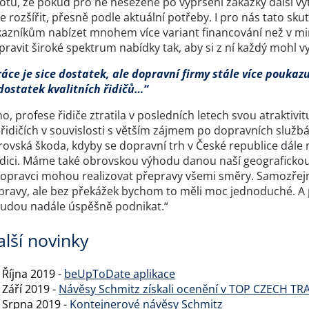
totu, že pokud pro ně nesežene po vypršení zakázky další vy
e rozšířit, přesně podle aktuální potřeby. I pro nás tato sk
kazníkům nabízet mnohem více variant financování než v min
pravit široké spektrum nabídky tak, aby si z ní každý mohl vy
áce je sice dostatek, ale dopravní firmy stále více poukazu
dostatek kvalitních řidičů…“
o, profese řidiče ztratila v posledních letech svou atrakti
řidičích v souvislosti s větším zájmem po dopravních službá
ovská škoda, kdyby se dopravní trh v České republice dále 
adici. Máme také obrovskou výhodu danou naší geografickou p
dopravci mohou realizovat přepravy všemi směry. Samozřejmě
pravy, ale bez překážek bychom to měli moc jednoduché. A p
budou nadále úspěšně podnikat.“
alší novinky
 Října 2019 -
beUpToDate aplikace
 Září 2019 -
Návěsy Schmitz získali ocenění v TOP CZECH T
. Srpna 2019 -
Kontejnerové návěsy Schmitz