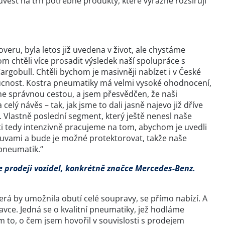
vést na trh potřebné produkty, které výrazně rozšiřují
eru, byla letos již uvedena v život, ale chystáme
m chtěli více prosadit výsledek naší spolupráce s
rgobull. Chtěli bychom je masivněji nabízet i v České
ucnost. Kostra pneumatiky má velmi vysoké ohodnocení,
eme správnou cestou, a jsem přesvědčen, že naši
elý návěs – tak, jak jsme to dali jasně najevo již dříve
u. Vlastně poslední segment, který ještě nenesl naše
ti tedy intenzivně pracujeme na tom, abychom je uvedli
ouvami a bude je možné protektorovat, takže naše
pneumatik.“
je prodeji vozidel, konkrétně značce Mercedes-Benz.
rá by umožnila obutí celé soupravy, se přímo nabízí. A
avce. Jedná se o kvalitní pneumatiky, jež hodláme
to, o čem jsem hovořil v souvislosti s prodejem