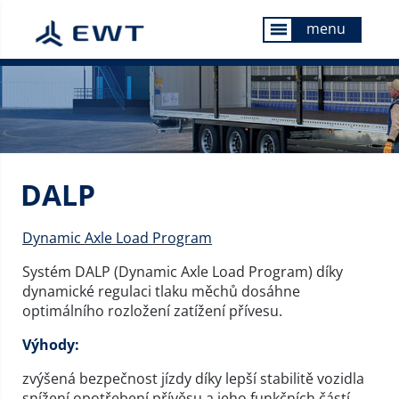
menu
menu
DALP
Dynamic Axle Load Program
Systém DALP (Dynamic Axle Load Program) díky
dynamické regulaci tlaku měchů dosáhne
optimálního rozložení zatížení přívesu.
Výhody:
zvýšená bezpečnost jízdy díky lepší stabilitě vozidla
snížení opotřebení přívěsu a jeho funkčních částí