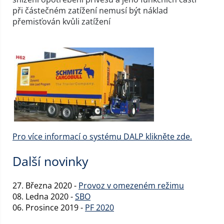
při částečném zatížení nemusí být náklad
přemisťován kvůli zatížení
Pro více informací o systému DALP klikněte zde.
Další novinky
27. Března 2020 -
Provoz v omezeném režimu
08. Ledna 2020 -
SBO
06. Prosince 2019 -
PF 2020