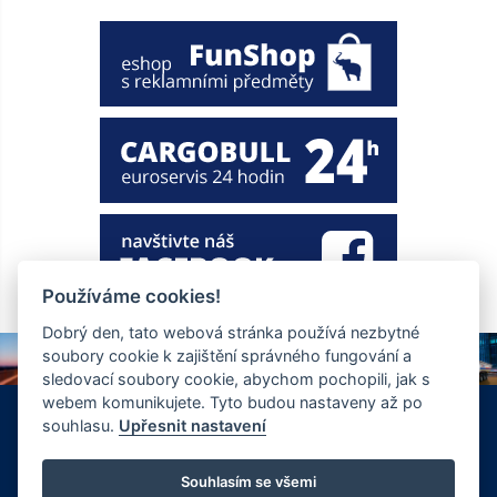
Používáme cookies!
Dobrý den, tato webová stránka používá nezbytné
soubory cookie k zajištění správného fungování a
sledovací soubory cookie, abychom pochopili, jak s
webem komunikujete. Tyto budou nastaveny až po
+420 326 901 186
info@ewt.cz
souhlasu.
Upřesnit nastavení
Zápy 255, Brandýs nad Labem 250 01
© Copyright 2026 Společnost EWT spol. s.r.o., realizace
Souhlasím se všemi