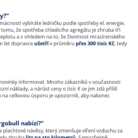
y?“
mácnosti vybíráte ledničku podle spotřeby el. energie.
omu, že spotřeba chladicího agregátu je zhruba tři
 teplotu a s ohledem na to, že životnost mrazírenského
dm let dopravce
ušetří
v průměru
přes 300 tisíc Kč
, tedy
o novinky informovat. Mnoho zákazníků v současnosti
í náklady, a nárůst ceny o tisíc € se jim zdá příliš
a na celkovou úsporu je upozornili, aby nakonec
rgobull nabízí?“
 plachtové návěsy, který zmenšuje víření vzduchu za
tedy zhruba
litr na sto kilometrů
. Samozřejmě,