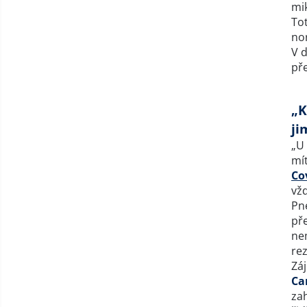
mik
Tot
no
V d
pře
„K
ji
„U
mít
Co
vž
Pn
př
ne
re
Záj
Ca
zah