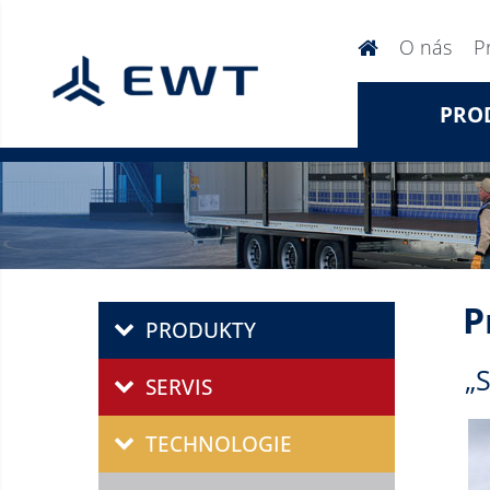
O nás
P
PRO
P
PRODUKTY
„
SERVIS
TECHNOLOGIE