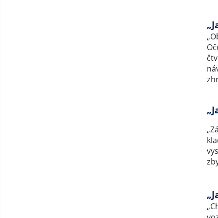
„J
„Ob
Oč
čtv
ná
zh
„J
„Z
kla
vy
zby
„J
„C
vo