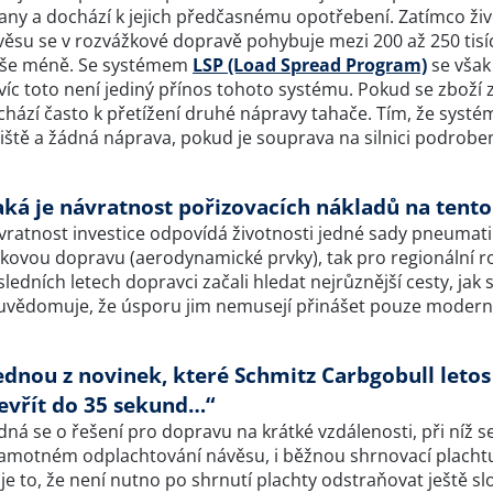
rany a dochází k jejich předčasnému opotřebení. Zatímco ž
ěsu se v rozvážkové dopravě pohybuje mezi 200 až 250 tisíci
íše méně. Se systémem
LSP (Load Spread Program)
se však 
víc toto není jediný přínos tohoto systému. Pokud se zboží 
chází často k přetížení druhé nápravy tahače. Tím, že syst
iště a žádná náprava, pokud je souprava na silnici podrobe
aká je návratnost pořizovacích nákladů na tent
ratnost investice odpovídá životnosti jedné sady pneumatik
lkovou dopravu (aerodynamické prvky), tak pro regionální 
ledních letech dopravci začali hledat nejrůznější cesty, jak 
uvědomuje, že úsporu jim nemusejí přinášet pouze moderní 
ednou z novinek, které Schmitz Carbgobull letos 
evřít do 35 sekund…“
dná se o řešení pro dopravu na krátké vzdálenosti, při níž s
samotném odplachtování návěsu, i běžnou shrnovací plachtu 
í je to, že není nutno po shrnutí plachty odstraňovat ještě 