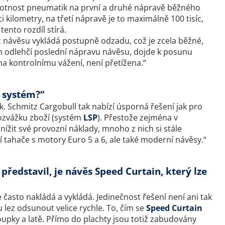
ivotnost pneumatik na první a druhé nápravě běžného
 kilometry, na třetí nápravě je to maximálně 100 tisíc,
tento rozdíl stírá.
z návěsu vykládá postupně odzadu, což je zcela běžné,
ém odlehčí poslední nápravu návěsu, dojde k posunu
na kontrolnímu vážení, není přetížena.“
o systém?“
. Schmitz Cargobull tak nabízí úsporná řešení jak pro
rozvážku zboží (systém
LSP
). Přestože zejména v
snížit své provozní náklady, mnoho z nich si stále
tahače s motory Euro 5 a 6, ale také moderní návěsy.“
představil, je návěs Speed Curtain, který lze
e často nakládá a vykládá. Jedinečnost řešení není ani tak
lez odsunout velice rychle. To, čím se
Speed Curtain
sloupky a latě. Přímo do plachty jsou totiž zabudovány