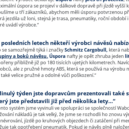
imální úspora se projeví v dálkové dopravě při jízdě vyšší ko
oušíme u tří zákazníků, abychom měli úsporu potvrzenou pří
rá jezdila už loni, stejná je trasa, pneumatiky, roční období
ré uvádí výrobce.“
 posledních letech někteří výrobci návěsů nabíz
o se samozřejmě týká i značky
Schmitz Cargobull,
která nab
upiny a boků návěsu.
Úspora
nafty je opět zhruba jeden
l
řeny přibližně již po 180 tisících ujetých kilometrech. Nav
obců, ale z pružné hmoty ABS, která se používá na výrobu ná
 také velice pružné a odolné vůči poškození.“
inulý týden jste dopravcům prezentovali také 
erý jste představili již před několika lety…“
nto systém jsme vyvinuli ve spolupráci se společností Wabc
žování nákladů je tak velký, že jsme se rozhodli ho znovu v
névrování, jízdě po kruhových objezdech či zatáčení při me
ižuje tak opotřebení pneumatik. Pokud je návěs plně nalože