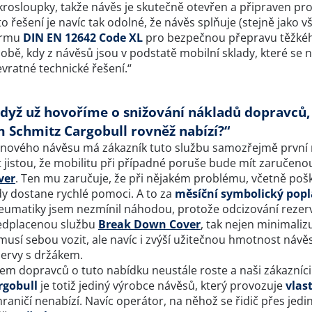
rosloupky, takže návěs je skutečně otevřen a připraven pro 
o řešení je navíc tak odolné, že návěs splňuje (stejně jako
rmu
DIN EN 12642 Code XL
pro bezpečnou přepravu těžkéh
obě, kdy z návěsů jsou v podstatě mobilní sklady, které se n
vratné technické řešení.“
dyž už hovoříme o snižování nákladů dopravců, 
m Schmitz Cargobull rovněž nabízí?“
 nového návěsu má zákazník tuto službu samozřejmě první r
 jistou, že mobilitu při případné poruše bude mít zaručenou
ver
. Ten mu zaručuje, že při nějakém problému, včetně poš
dy dostane rychlé pomoci. A to za
měsíční symbolický popl
eumatiky jsem nezmínil náhodou, protože odcizování rezervy
edplacenou službu
Break Down Cover
, tak nejen minimaliz
musí sebou vozit, ale navíc i zvýší užitečnou hmotnost návě
zervy s držákem.
em dopravců o tuto nabídku neustále roste a naši zákazníci 
rgobull
je totiž jediný výrobce návěsů, který provozuje
vlas
raničí nenabízí. Navíc operátor, na něhož se řidič přes jedi