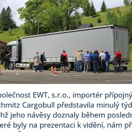
polečnost EWT, s.r.o., importér přípoj
chmitz Cargobull představila minulý t
ichž jeho návěsy doznaly během posledn
eré byly na prezentaci k vidění, nám při