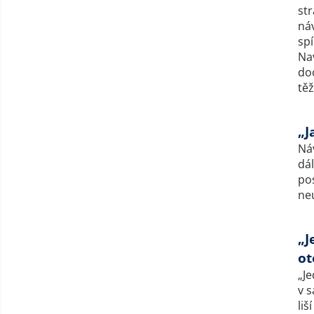
st
náv
sp
Na
do
těž
„J
Náv
dá
pos
ne
„J
ot
„Je
v 
liš