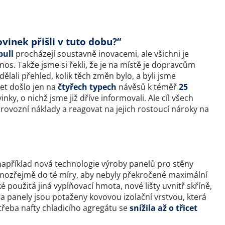
ovinek přišli v tuto dobu?“
bull
procházejí soustavně inovacemi, ale všichni je
os. Takže jsme si řekli, že je na místě je dopravcům
lali přehled, kolik těch změn bylo, a byli jsme
et došlo jen na
čtyřech typech
návěsů k téměř
25
nky, o nichž jsme již dříve informovali. Ale cíl všech
provozní náklady a reagovat na jejich rostoucí nároky na
 například nová technologie výroby panelů pro stěny
samozřejmě do té míry, aby nebyly překročené maximální
é použitá jiná vyplňovací hmota, nové lišty uvnitř skříně,
 a panely jsou potaženy kovovou izolační vrstvou, která
třeba nafty chladicího agregátu se
snížila až o třicet