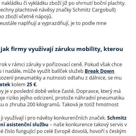
nakládku či vykládku zboží již po shrnutí boční plachty.
 všechny plachtové návěsy značky Schmitz Cargobull)
o zboží včetně nápojů.
eustále naplňují a vyprazdňují, je to podle mne
jak firmy využívají záruku mobility, kterou
ok v rámci záruky v pořizovací ceně. Pokud však chce
 i nadále, může využít balíček služeb
Break Down
kození pneumatiky a nutnosti odtahu z dálnice, se mu
atek
kolem
25 €
.
 je v poslední době velice časté. Dopravce, který má
uje riziko jejího odcizení, protože náhradní pneumatiku
su o zhruba 200 kilogramů. Taková je totiž hmotnost
ji využívají i pro návěsy konkurenčních značek.
Schmitz
tní asistenční službu
– naše konkurence takový servis v
né číslo fungující po celé Evropě dovolá, hovoří s českým