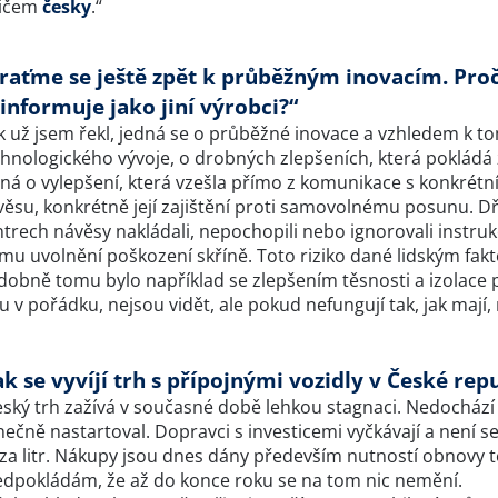
dičem
česky
.“
raťme se ještě zpět k průběžným inovacím. Pro
informuje jako jiní výrobci?“
ak už jsem řekl, jedná se o průběžné inovace a vzhledem k t
chnologického vývoje, o drobných zlepšeních, která pokládá
ná o vylepšení, která vzešla přímo z komunikace s konkrétní
ěsu, konkrétně její zajištění proti samovolnému posunu. Dříve
trech návěsy nakládali, nepochopili nebo ignorovali instru
ímu uvolnění poškození skříně. Toto riziko dané lidským fak
dobně tomu bylo například se zlepšením těsnosti a izolace p
u v pořádku, nejsou vidět, ale pokud nefungují tak, jak mají
ak se vyvíjí trh s přípojnými vozidly v České rep
ský trh zažívá v současné době lehkou stagnaci. Nedochází k
ečně nastartoval. Dopravci s investicemi vyčkávají a není s
 za litr. Nákupy jsou dnes dány především nutností obnovy t
edpokládám, že až do konce roku se na tom nic nemění.