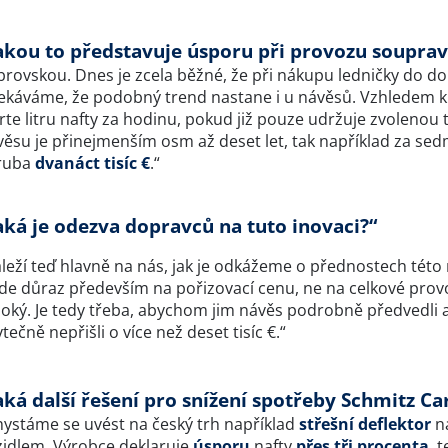
akou to představuje úsporu při provozu souprav
rovskou. Dnes je zcela běžné, že při nákupu ledničky do do
ekáváme, že podobný trend nastane i u návěsů. Vzhledem k t
rte litru nafty za hodinu, pokud již pouze udržuje zvolenou
věsu je přinejmenším osm až deset let, tak například za se
ruba
dvanáct tisíc €
.“
aká je odezva dopravců na tuto inovaci?“
áleží teď hlavně na nás, jak je odkážeme o přednostech tét
de důraz především na pořizovací cenu, ne na celkové provozn
soký. Je tedy třeba, abychom jim návěs podrobně předvedli 
tečně nepřišli o více než deset tisíc €.“
aká další řešení pro snížení spotřeby Schmitz Ca
hystáme se uvést na český trh například
střešní deflektor
na
zidlem. Výrobce deklaruje
úsporu
nafty
přes tři procenta
, 