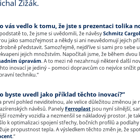
chal Žižák.
o vás vedlo k tomu, že jste s prezentaci tolika n
podstatě to, že jsme si uvědomili, že návěsy
Schmitz Cargo
ou jako samozřejmost a někdy si ani neuvědomují jejich přín
robně představit. Samozřejmě, nejdříve si sami pro sebe udě
ekvapeni jejich množstvím. Napočítali jsme, že během dvou l
sadním úpravám
. A to mezi ně nezahrnuji některé další novi
hto inovací je jediný – pomoci dopravcům co nejvíce snížit 
pravní techniku.“
o byste uvedl jako příklad těchto inovací?“
 první pohled neviditelnou, ale velice důležitou změnou je
azírenských návěsů. Panely
Ferroplast
jsou nyní silnější, 
jší rozměry vozidla a nezmenšil se nákladový prostor. Je tak
lo k optimalizaci spojení střechy, bočních profilů a podlahy
ižuje propustnost tepla. A výsledkem těchto změn je, že spo
ocent
.“