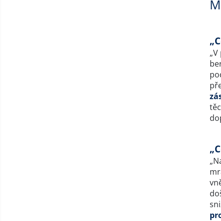
Mi
„C
„V 
ber
pod
př
zá
těc
do
„C
„Na
mr
vně
doš
sn
pr