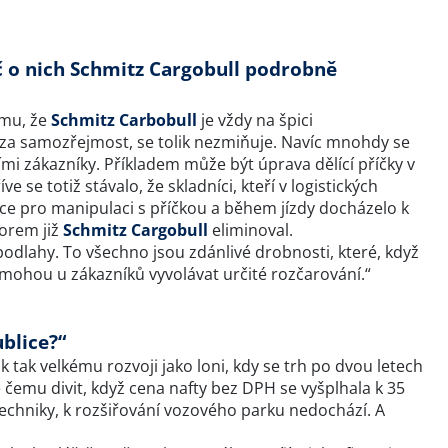
č o nich Schmitz Cargobull podrobně
omu, že
Schmitz Carbobull
je vždy na špici
 za samozřejmost, se tolik nezmiňuje. Navíc mnohdy se
mi zákazníky. Příkladem může být úprava dělící příčky v
 se totiž stávalo, že skladníci, kteří v logistických
kce pro manipulaci s příčkou a během jízdy docházelo k
torem již
Schmitz Cargobull
eliminoval.
odlahy. To všechno jsou zdánlivé drobnosti, které, když
, mohou u zákazníků vyvolávat určité rozčarování.“
ublice?“
 tak velkému rozvoji jako loni, kdy se trh po dvou letech
e čemu divit, když cena nafty bez DPH se vyšplhala k 35
echniky, k rozšiřování vozového parku nedochází. A