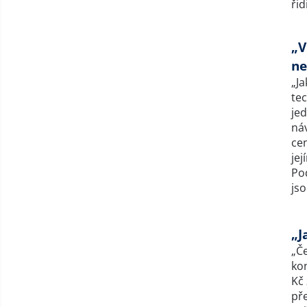
ři
„V
ne
„J
te
jed
náv
cen
jej
Po
jso
„J
„Če
kon
Kč
př