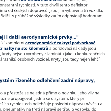
nstantní rychlostí. V tuto chvíli tento deflektor
mo od českých dopravců. Jsou jím vybavena tři vozidla,
 i řidiči. A průběžné výsledky zatím odpovídají hodnotám,
ejí i další aerodynamické prvky…“
ízí kompletní
aerodynamické zakrytí podvozkové
itr nafty na sto kilometrů
a pořizovací náklady jsou
íc, kryty nejsou vyrobeny z laminátu jako u konkurenčních
razníků osobních vozidel. Kryty jsou tedy nejen lehčí,
systém řízeného odlehčení zadní nápravy,
o a přestože se nejedná přímo o novinku, jeho vliv na
ýrazně propagovat. Jedná se o systém, který při
nších rychlostech odlehčuje poslední nápravu návěsu a
n, pneumatiky na třetí nápravě se třou o vozovku do