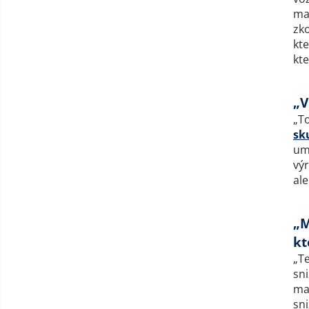
max
zk
kte
kte
„V
„T
sk
umo
výr
ale
„M
kt
„Te
sni
ma
sn