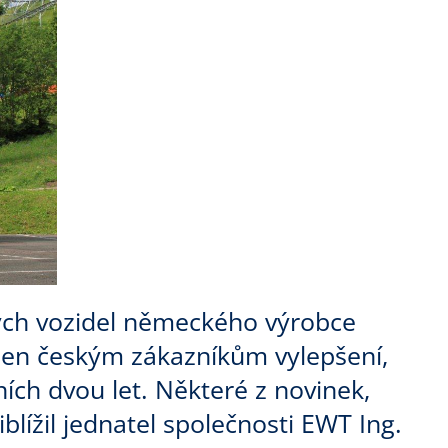
ných vozidel německého výrobce
ýden českým zákazníkům vylepšení,
ích dvou let. Některé z novinek,
blížil jednatel společnosti EWT Ing.