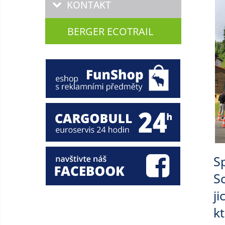
KONTAKT
BERGER ECOTRAIL
S
S
j
kt