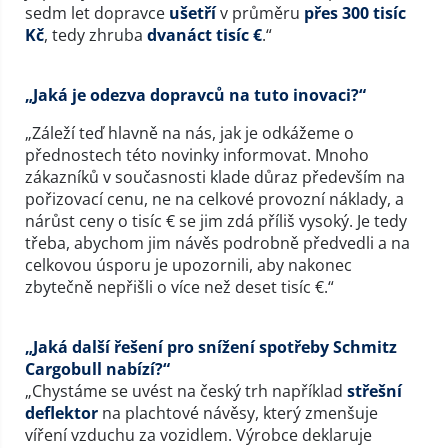
sedm let dopravce
ušetří
v průměru
přes 300 tisíc
Kč
, tedy zhruba
dvanáct tisíc €
.“
„Jaká je odezva dopravců na tuto inovaci?“
„Záleží teď hlavně na nás, jak je odkážeme o
přednostech této novinky informovat. Mnoho
zákazníků v současnosti klade důraz především na
pořizovací cenu, ne na celkové provozní náklady, a
nárůst ceny o tisíc € se jim zdá příliš vysoký. Je tedy
třeba, abychom jim návěs podrobně předvedli a na
celkovou úsporu je upozornili, aby nakonec
zbytečně nepřišli o více než deset tisíc €.“
„Jaká další řešení pro snížení spotřeby Schmitz
Cargobull nabízí?“
„Chystáme se uvést na český trh například
střešní
deflektor
na plachtové návěsy, který zmenšuje
víření vzduchu za vozidlem. Výrobce deklaruje