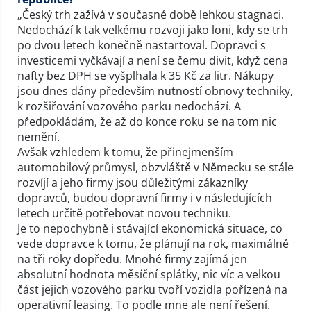
„Český trh zažívá v současné době lehkou stagnaci.
Nedochází k tak velkému rozvoji jako loni, kdy se trh
po dvou letech konečně nastartoval. Dopravci s
investicemi vyčkávají a není se čemu divit, když cena
nafty bez DPH se vyšplhala k 35 Kč za litr. Nákupy
jsou dnes dány především nutností obnovy techniky,
k rozšiřování vozového parku nedochází. A
předpokládám, že až do konce roku se na tom nic
nemění.
Avšak vzhledem k tomu, že přinejmenším
automobilový průmysl, obzvláště v Německu se stále
rozvíjí a jeho firmy jsou důležitými zákazníky
dopravců, budou dopravní firmy i v následujících
letech určitě potřebovat novou techniku.
Je to nepochybně i stávající ekonomická situace, co
vede dopravce k tomu, že plánují na rok, maximálně
na tři roky dopředu. Mnohé firmy zajímá jen
absolutní hodnota měsíční splátky, nic víc a velkou
část jejich vozového parku tvoří vozidla pořízená na
operativní leasing. To podle mne ale není řešení.