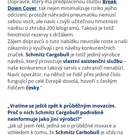
Dopravce, který má předplacenou službu
Break
Down Cover
, tak nejen minimalizuje riziko jejího
odcizení, protože náhradní pneumatiku nemusí
sebou vozit, ale navíc i zvýší užitečnou hmotnost
návěsu o zhruba 200 kilogramů. Taková je totiž
hmotnost rezervy s držákem.
Zájem dopravců o tuto nabídku neustále roste a naši
zákazníci ji využívají i pro návěsy konkurenčních
značek.
Schmitz Cargobull
je totiž jediný výrobce
návěsů, který provozuje
vlastní asistenční službu
–
naše konkurence takový servis v zahraničí nenabízí.
Navíc operátor, na něhož se řidič přes jediné číslo
fungující po celé Evropě dovolá, hovoří s českým
řidičem
česky
.“
„Vraťme se ještě zpět k průběžným inovacím.
Proč o nich Schmitz Cargobull podrobně
neinformuje jako jiní výrobci?“
„Jak už jsem řekl, jedná se o průběžné inovace a
vzhledem k tomu, že
Schmitz Carbobull
je vždy na