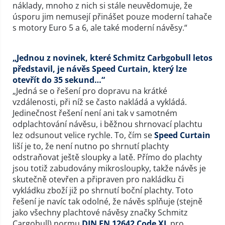
náklady, mnoho z nich si stále neuvědomuje, že
úsporu jim nemusejí přinášet pouze moderní tahače
s motory Euro 5 a 6, ale také moderní návěsy.“
„Jednou z novinek, které Schmitz Carbgobull letos
představil, je návěs Speed Curtain, který lze
otevřít do 35 sekund…“
„Jedná se o řešení pro dopravu na krátké
vzdálenosti, při níž se často nakládá a vykládá.
Jedinečnost řešení není ani tak v samotném
odplachtování návěsu, i běžnou shrnovací plachtu
lez odsunout velice rychle. To, čím se
Speed Curtain
liší je to, že není nutno po shrnutí plachty
odstraňovat ještě sloupky a latě. Přímo do plachty
jsou totiž zabudovány mikrosloupky, takže návěs je
skutečně otevřen a připraven pro nakládku či
vykládku zboží již po shrnutí boční plachty. Toto
řešení je navíc tak odolné, že návěs splňuje (stejně
jako všechny plachtové návěsy značky Schmitz
Cargobull) normu
DIN EN 12642 Code XL
pro