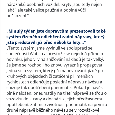
nárazníků osobních vozidel. Kryty jsou tedy nejen
lehčí, ale také velice pružné a odolné vůči
poškození.“
„Minulý týden jste dopravcům prezentovali také
systém řízeného odlehčení zadní nápravy, který
jste představili již před několika lety…“
„Tento systém jsme vyvinuli ve spolupráci se
společností Wabco a přestože se nejedná přímo o
novinku, jeho vliv na snižování nákladů je tak velký,
že jsme se rozhodli ho znovu výrazně propagovat.
Jedná se o systém, který při manévrování, jízdě po
kruhových objezdech či zatáčení při menších
rychlostech odlehčuje poslední nápravu návěsu a
snižuje tak opotřebení pneumatik. Pokud je návěs
plně naložen, pneumatiky na třetí nápravě se třou o
vozovku do strany a dochází k jejich předčasnému
opotřebení. Zatímco životnost pneumatik na první a
druhé nápravě běžného návěsu se v rozvážkové