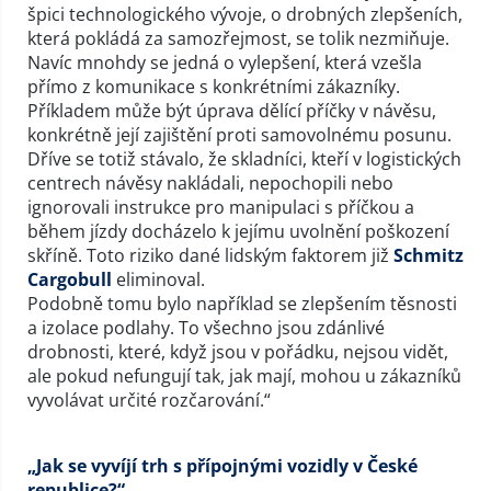
špici technologického vývoje, o drobných zlepšeních,
která pokládá za samozřejmost, se tolik nezmiňuje.
Navíc mnohdy se jedná o vylepšení, která vzešla
přímo z komunikace s konkrétními zákazníky.
Příkladem může být úprava dělící příčky v návěsu,
konkrétně její zajištění proti samovolnému posunu.
Dříve se totiž stávalo, že skladníci, kteří v logistických
centrech návěsy nakládali, nepochopili nebo
ignorovali instrukce pro manipulaci s příčkou a
během jízdy docházelo k jejímu uvolnění poškození
skříně. Toto riziko dané lidským faktorem již
Schmitz
Cargobull
eliminoval.
Podobně tomu bylo například se zlepšením těsnosti
a izolace podlahy. To všechno jsou zdánlivé
drobnosti, které, když jsou v pořádku, nejsou vidět,
ale pokud nefungují tak, jak mají, mohou u zákazníků
vyvolávat určité rozčarování.“
„Jak se vyvíjí trh s přípojnými vozidly v České
republice?“