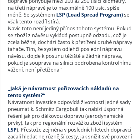
dopravě pohybuje mezi 200 až 250 tisíci kilometry,
na třetí nápravě je to maximálně 100 tisíc, spíše
méně. Se systémem
LSP (Load Spread Program)
se
však tento rozdíl stírá.
Navíc toto není jediný přínos tohoto systému. Pokud
se zboží z návěsu vykládá postupně odzadu, což je
zcela běžné, dochází často k přetížení druhé nápravy
tahače. Tím, že systém odlehčí poslední nápravu
návěsu, dojde k posunu těžiště a žádná náprava,
pokud je souprava na silnici podrobena kontrolnímu
vážení, není přetížena.“
„Jaká je návratnost pořizovacích nákladů na
tento systém?“
Návratnost investice odpovídá životnosti jedné sady
pneumatik. Schmitz Cargobull tak nabízí úsporná
řešení jak pro dálkovou dopravu (aerodynamické
prvky), tak pro regionální rozvážku zboží (systém
LSP
). Přestože zejména v posledních letech dopravci
začali hledat nejrůznější cesty, jak snížit své provozní