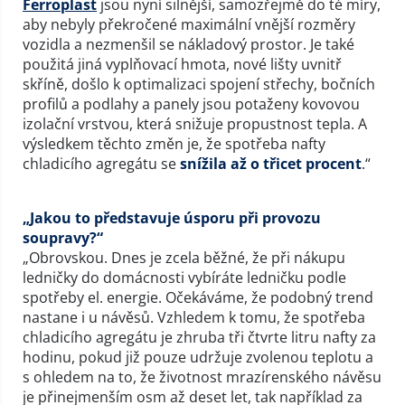
Ferroplast
jsou nyní silnější, samozřejmě do té míry,
aby nebyly překročené maximální vnější rozměry
vozidla a nezmenšil se nákladový prostor. Je také
použitá jiná vyplňovací hmota, nové lišty uvnitř
skříně, došlo k optimalizaci spojení střechy, bočních
profilů a podlahy a panely jsou potaženy kovovou
izolační vrstvou, která snižuje propustnost tepla. A
výsledkem těchto změn je, že spotřeba nafty
chladicího agregátu se
snížila až o třicet procent
.“
„Jakou to představuje úsporu při provozu
soupravy?“
„Obrovskou. Dnes je zcela běžné, že při nákupu
ledničky do domácnosti vybíráte ledničku podle
spotřeby el. energie. Očekáváme, že podobný trend
nastane i u návěsů. Vzhledem k tomu, že spotřeba
chladicího agregátu je zhruba tři čtvrte litru nafty za
hodinu, pokud již pouze udržuje zvolenou teplotu a
s ohledem na to, že životnost mrazírenského návěsu
je přinejmenším osm až deset let, tak například za