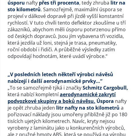
úsporu
nafty
přes tři procenta
, tedy zhruba
litr na
sto kilometrů
. Samozřejmě, maximální úspora se
projeví v dálkové dopravě při jízdě vyšší konstantní
rychlostí. V tuto chvíli tento deflektor zkoušíme u tří
zákazníků, abychom měli úsporu potvrzenou přímo
od českých dopravců. Jsou jím vybavena tři vozidla,
která jezdila už loni, stejná je trasa, pneumatiky,
roční období i řidiči. A průběžné výsledky zatím
odpovídají hodnotám, které uvádí výrobce.“
„V posledních letech někteří výrobci návěsů
nabízejí i další aerodynamické prvky…“
„To se samozřejmě týká i značky
Schmitz Cargobull,
která nabízí kompletní
aerodynamické zakrytí
podvozkové skupiny a boků návěsu.
Úspora
nafty
je opět zhruba jeden
litr nafty na sto kilometrů
a
pořizovací náklady jsou umořeny přibližně již po 180
tisících ujetých kilometrech. Navíc, kryty nejsou
vyrobeny z laminátu jako u konkurenčních výrobců,
ale z pružné hmoty ABS, která se používá na výrobu