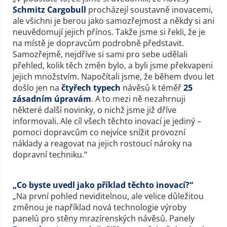
Schmitz Cargobull
procházejí soustavně inovacemi,
ale všichni je berou jako samozřejmost a někdy si ani
neuvědomují jejich přínos. Takže jsme si řekli, že je
na místě je dopravcům podrobně představit.
Samozřejmě, nejdříve si sami pro sebe udělali
přehled, kolik těch změn bylo, a byli jsme překvapeni
jejich množstvím. Napočítali jsme, že během dvou let
došlo jen na
čtyřech typech
návěsů k téměř
25
zásadním úpravám
. A to mezi ně nezahrnuji
některé další novinky, o nichž jsme již dříve
informovali. Ale cíl všech těchto inovací je jediný –
pomoci dopravcům co nejvíce snížit provozní
náklady a reagovat na jejich rostoucí nároky na
dopravní techniku.“
„Co byste uvedl jako příklad těchto inovací?“
„Na první pohled neviditelnou, ale velice důležitou
změnou je například nová technologie výroby
panelů pro stěny mrazírenských návěsů. Panely