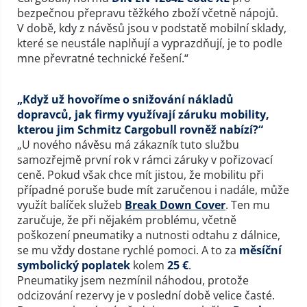
bezpečnou přepravu těžkého zboží včetně nápojů.
V době, kdy z návěsů jsou v podstatě mobilní sklady,
které se neustále naplňují a vyprazdňují, je to podle
mne převratné technické řešení.“
„Když už hovoříme o snižování nákladů
dopravců, jak firmy využívají záruku mobility,
kterou jim Schmitz Cargobull rovněž nabízí?“
„U nového návěsu má zákazník tuto službu
samozřejmě první rok v rámci záruky v pořizovací
ceně. Pokud však chce mít jistou, že mobilitu při
případné poruše bude mít zaručenou i nadále, může
využít balíček služeb
Break Down Cover
. Ten mu
zaručuje, že při nějakém problému, včetně
poškození pneumatiky a nutnosti odtahu z dálnice,
se mu vždy dostane rychlé pomoci. A to za
měsíční
symbolický poplatek
kolem
25 €
.
Pneumatiky jsem nezmínil náhodou, protože
odcizování rezervy je v poslední době velice časté.