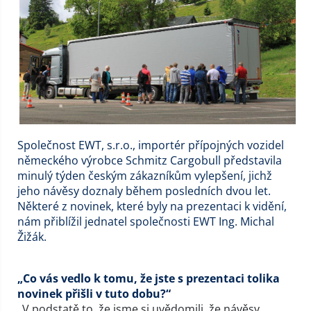
Společnost EWT, s.r.o., importér přípojných vozidel
německého výrobce Schmitz Cargobull představila
minulý týden českým zákazníkům vylepšení, jichž
jeho návěsy doznaly během posledních dvou let.
Některé z novinek, které byly na prezentaci k vidění,
nám přiblížil jednatel společnosti EWT Ing. Michal
Žižák.
„Co vás vedlo k tomu, že jste s prezentaci tolika
novinek přišli v tuto dobu?“
„V podstatě to, že jsme si uvědomili, že návěsy