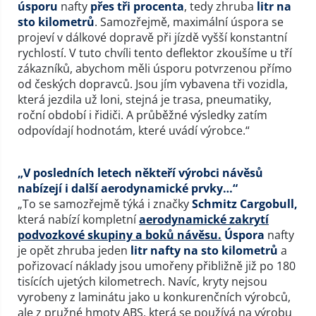
úsporu
nafty
přes tři procenta
, tedy zhruba
litr na
sto kilometrů
. Samozřejmě, maximální úspora se
projeví v dálkové dopravě při jízdě vyšší konstantní
rychlostí. V tuto chvíli tento deflektor zkoušíme u tří
zákazníků, abychom měli úsporu potvrzenou přímo
od českých dopravců. Jsou jím vybavena tři vozidla,
která jezdila už loni, stejná je trasa, pneumatiky,
roční období i řidiči. A průběžné výsledky zatím
odpovídají hodnotám, které uvádí výrobce.“
„V posledních letech někteří výrobci návěsů
nabízejí i další aerodynamické prvky…“
„To se samozřejmě týká i značky
Schmitz Cargobull,
která nabízí kompletní
aerodynamické zakrytí
podvozkové skupiny a boků návěsu.
Úspora
nafty
je opět zhruba jeden
litr nafty na sto kilometrů
a
pořizovací náklady jsou umořeny přibližně již po 180
tisících ujetých kilometrech. Navíc, kryty nejsou
vyrobeny z laminátu jako u konkurenčních výrobců,
ale z pružné hmoty ABS, která se používá na výrobu