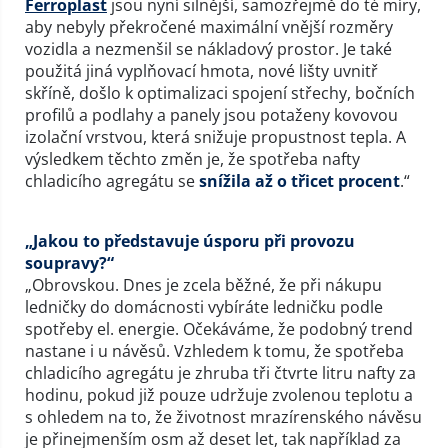
Ferroplast
jsou nyní silnější, samozřejmě do té míry,
aby nebyly překročené maximální vnější rozměry
vozidla a nezmenšil se nákladový prostor. Je také
použitá jiná vyplňovací hmota, nové lišty uvnitř
skříně, došlo k optimalizaci spojení střechy, bočních
profilů a podlahy a panely jsou potaženy kovovou
izolační vrstvou, která snižuje propustnost tepla. A
výsledkem těchto změn je, že spotřeba nafty
chladicího agregátu se
snížila až o třicet procent
.“
„Jakou to představuje úsporu při provozu
soupravy?“
„Obrovskou. Dnes je zcela běžné, že při nákupu
ledničky do domácnosti vybíráte ledničku podle
spotřeby el. energie. Očekáváme, že podobný trend
nastane i u návěsů. Vzhledem k tomu, že spotřeba
chladicího agregátu je zhruba tři čtvrte litru nafty za
hodinu, pokud již pouze udržuje zvolenou teplotu a
s ohledem na to, že životnost mrazírenského návěsu
je přinejmenším osm až deset let, tak například za