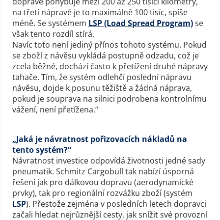
dopravě pohybuje mezi 200 až 250 tisíci kilometry,
na třetí nápravě je to maximálně 100 tisíc, spíše
méně. Se systémem
LSP (Load Spread Program)
se
však tento rozdíl stírá.
Navíc toto není jediný přínos tohoto systému. Pokud
se zboží z návěsu vykládá postupně odzadu, což je
zcela běžné, dochází často k přetížení druhé nápravy
tahače. Tím, že systém odlehčí poslední nápravu
návěsu, dojde k posunu těžiště a žádná náprava,
pokud je souprava na silnici podrobena kontrolnímu
vážení, není přetížena.“
„Jaká je návratnost pořizovacích nákladů na
tento systém?“
Návratnost investice odpovídá životnosti jedné sady
pneumatik. Schmitz Cargobull tak nabízí úsporná
řešení jak pro dálkovou dopravu (aerodynamické
prvky), tak pro regionální rozvážku zboží (systém
LSP
). Přestože zejména v posledních letech dopravci
začali hledat nejrůznější cesty, jak snížit své provozní