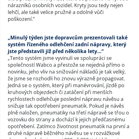
nárazníků osobních vozidel. Kryty jsou tedy nejen
lehčí, ale také velice pružné a odolné vůči
poškození.“
„Minulý týden jste dopravcům prezentovali také
systém řízeného odlehčení zadní nápravy, který
jste představili již před několika lety…“
„Tento systém jsme vyvinuli ve spolupráci se
společností Wabco a přestože se nejedná přímo o
novinku, jeho vliv na snižování nákladů je tak velký,
že jsme se rozhodli ho znovu výrazně propagovat.
Jedná se o systém, který při manévrování, jízdě po
kruhových objezdech či zatáčení při menších
rychlostech odlehčuje poslední nápravu návěsu a
snižuje tak opotřebení pneumatik. Pokud je návěs
plně naložen, pneumatiky na třetí nápravě se třou o
vozovku do strany a dochází k jejich předčasnému
opotřebení. Zatímco životnost pneumatik na první a
druhé nápravě běžného návěsu se v rozvážkové