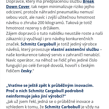
Dopravce, který má předplacenou službu
Break
Down Cover
, tak nejen minimalizuje riziko jejího
odcizení, protože náhradní pneumatiku nemusí
sebou vozit, ale navíc i zvýší užitečnou hmotnost
návěsu o zhruba 200 kilogramů. Taková je totiž
hmotnost rezervy s držákem.
Zájem dopravců o tuto nabídku neustále roste a naši
zákazníci ji využívají i pro návěsy konkurenčních
značek.
Schmitz Cargobull
je totiž jediný výrobce
návěsů, který provozuje
vlastní asistenční službu
–
naše konkurence takový servis v zahraničí nenabízí.
Navíc operátor, na něhož se řidič přes jediné číslo
fungující po celé Evropě dovolá, hovoří s českým
řidičem
česky
.“
„Vraťme se ještě zpět k průběžným inovacím.
Proč o nich Schmitz Cargobull podrobně
neinformuje jako jiní výrobci?“
„Jak už jsem řekl, jedná se o průběžné inovace a
vzhledem k tomu, že
Schmitz Carbobull
je vždy na