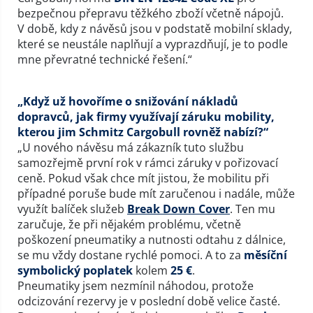
bezpečnou přepravu těžkého zboží včetně nápojů.
V době, kdy z návěsů jsou v podstatě mobilní sklady,
které se neustále naplňují a vyprazdňují, je to podle
mne převratné technické řešení.“
„Když už hovoříme o snižování nákladů
dopravců, jak firmy využívají záruku mobility,
kterou jim Schmitz Cargobull rovněž nabízí?“
„U nového návěsu má zákazník tuto službu
samozřejmě první rok v rámci záruky v pořizovací
ceně. Pokud však chce mít jistou, že mobilitu při
případné poruše bude mít zaručenou i nadále, může
využít balíček služeb
Break Down Cover
. Ten mu
zaručuje, že při nějakém problému, včetně
poškození pneumatiky a nutnosti odtahu z dálnice,
se mu vždy dostane rychlé pomoci. A to za
měsíční
symbolický poplatek
kolem
25 €
.
Pneumatiky jsem nezmínil náhodou, protože
odcizování rezervy je v poslední době velice časté.