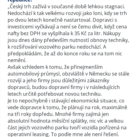
„Český trh zažívá v současné době lehkou stagnaci.
Nedochází k tak velkému rozvoji jako loni, kdy se trh
po dvou letech konečně nastartoval. Dopravci s
investicemi vyčkávají a není se čemu divit, když cena
nafty bez DPH se vyšplhala k 35 Kč za litr. Nákupy
jsou dnes dány především nutností obnovy techniky,
k rozšiřování vozového parku nedochází. A
předpokládám, že až do konce roku se na tom nic
nemění.
Avšak vzhledem k tomu, že přinejmenším
automobilový průmysl, obzvláště v Německu se stále
rozvíjí a jeho firmy jsou důležitými zákazníky
dopravců, budou dopravní firmy i v následujících
letech určitě potřebovat novou techniku.
Je to nepochybně i stávající ekonomická situace, co
vede dopravce k tomu, že plánují na rok, maximálně
na tři roky dopředu. Mnohé firmy zajímá jen
absolutní hodnota měsíční splátky, nic víc a velkou
část jejich vozového parku tvoří vozidla pořízená na
operativní leasing. To podle mne ale není řešení.