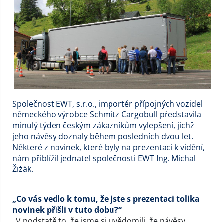
Společnost EWT, s.r.o., importér přípojných vozidel
německého výrobce Schmitz Cargobull představila
minulý týden českým zákazníkům vylepšení, jichž
jeho návěsy doznaly během posledních dvou let.
Některé z novinek, které byly na prezentaci k vidění,
nám přiblížil jednatel společnosti EWT Ing. Michal
Žižák.
„Co vás vedlo k tomu, že jste s prezentaci tolika
novinek přišli v tuto dobu?“
„V podstatě to, že jsme si uvědomili, že návěsy