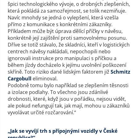
špici technologického vývoje, o drobných zlepšeních,
která pokládá za samozřejmost, se tolik nezmiňuje.
Navíc mnohdy se jedná o vylepšení, která vzešla
přímo z komunikace s konkrétními zákazníky.
Příkladem může být úprava dělící příčky v návěsu,
konkrétně její zajištění proti samovolnému posunu.
Dříve se totiž stávalo, že skladníci, kteří v logistických
centrech návěsy nakládali, nepochopili nebo
ignorovali instrukce pro manipulaci s příčkou a
během jízdy docházelo k jejímu uvolnění poškození
skříně. Toto riziko dané lidským faktorem již
Schmitz
Cargobull
eliminoval.
Podobně tomu bylo například se zlepšením těsnosti
a izolace podlahy. To všechno jsou zdánlivé
drobnosti, které, když jsou v pořádku, nejsou vidět,
ale pokud nefungují tak, jak mají, mohou u zákazníků
vyvolávat určité rozčarování.“
„Jak se vyvíjí trh s přípojnými vozidly v České
republice?“