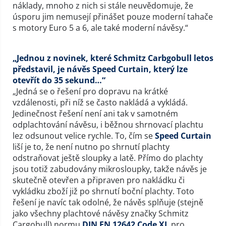
náklady, mnoho z nich si stále neuvědomuje, že
úsporu jim nemusejí přinášet pouze moderní tahače
s motory Euro 5 a 6, ale také moderní návěsy.“
„Jednou z novinek, které Schmitz Carbgobull letos
představil, je návěs Speed Curtain, který lze
otevřít do 35 sekund…“
„Jedná se o řešení pro dopravu na krátké
vzdálenosti, při níž se často nakládá a vykládá.
Jedinečnost řešení není ani tak v samotném
odplachtování návěsu, i běžnou shrnovací plachtu
lez odsunout velice rychle. To, čím se
Speed Curtain
liší je to, že není nutno po shrnutí plachty
odstraňovat ještě sloupky a latě. Přímo do plachty
jsou totiž zabudovány mikrosloupky, takže návěs je
skutečně otevřen a připraven pro nakládku či
vykládku zboží již po shrnutí boční plachty. Toto
řešení je navíc tak odolné, že návěs splňuje (stejně
jako všechny plachtové návěsy značky Schmitz
Cargobull) normu
DIN EN 12642 Code XL
pro