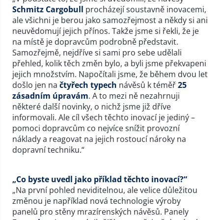
Schmitz Cargobull
procházejí soustavně inovacemi,
ale všichni je berou jako samozřejmost a někdy si ani
neuvědomují jejich přínos. Takže jsme si řekli, že je
na místě je dopravcům podrobně představit.
Samozřejmě, nejdříve si sami pro sebe udělali
přehled, kolik těch změn bylo, a byli jsme překvapeni
jejich množstvím. Napočítali jsme, že během dvou let
došlo jen na
čtyřech typech
návěsů k téměř
25
zásadním úpravám
. A to mezi ně nezahrnuji
některé další novinky, o nichž jsme již dříve
informovali. Ale cíl všech těchto inovací je jediný –
pomoci dopravcům co nejvíce snížit provozní
náklady a reagovat na jejich rostoucí nároky na
dopravní techniku.“
„Co byste uvedl jako příklad těchto inovací?“
„Na první pohled neviditelnou, ale velice důležitou
změnou je například nová technologie výroby
panelů pro stěny mrazírenských návěsů. Panely