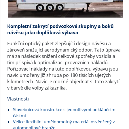
Kompletní zakrytí podvozkové skupiny a boků
návěsu jako doplňková výbava
Funkční optický paket zlepšující design návěsu a
zároveň snižující aerodynamický odpor. Tato úprava
má za následek snížení celkové spotřeby vozidla a
tím přispívá k optimalizaci provozních nákladů.
Pořizovací náklady na tuto doplňkovou výbavu jsou
navíc umořeny již zhruba po 180 tisících ujetých
kilometrech. Navíc je možné objednat si toto zakrytí
v barvě dle volby zákazníka.
Vlastnosti
Stavebnicová konstrukce s jednotlivými odklápěcími
částmi
Velice flexibilní umělohmotný materiál osvědčený z
automobilové branže