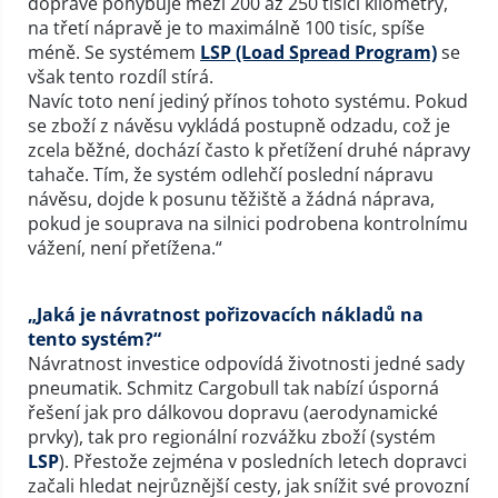
dopravě pohybuje mezi 200 až 250 tisíci kilometry,
na třetí nápravě je to maximálně 100 tisíc, spíše
méně. Se systémem
LSP (Load Spread Program)
se
však tento rozdíl stírá.
Navíc toto není jediný přínos tohoto systému. Pokud
se zboží z návěsu vykládá postupně odzadu, což je
zcela běžné, dochází často k přetížení druhé nápravy
tahače. Tím, že systém odlehčí poslední nápravu
návěsu, dojde k posunu těžiště a žádná náprava,
pokud je souprava na silnici podrobena kontrolnímu
vážení, není přetížena.“
„Jaká je návratnost pořizovacích nákladů na
tento systém?“
Návratnost investice odpovídá životnosti jedné sady
pneumatik. Schmitz Cargobull tak nabízí úsporná
řešení jak pro dálkovou dopravu (aerodynamické
prvky), tak pro regionální rozvážku zboží (systém
LSP
). Přestože zejména v posledních letech dopravci
začali hledat nejrůznější cesty, jak snížit své provozní