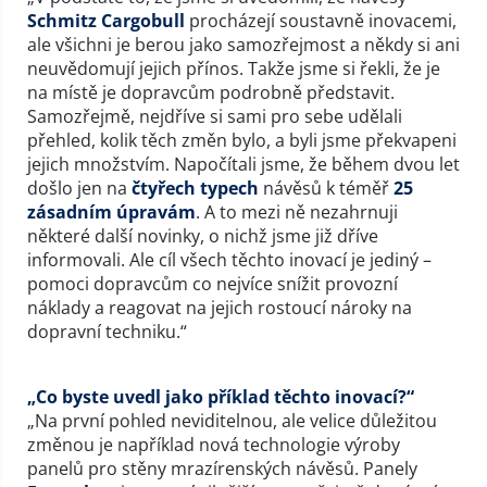
Schmitz Cargobull
procházejí soustavně inovacemi,
ale všichni je berou jako samozřejmost a někdy si ani
neuvědomují jejich přínos. Takže jsme si řekli, že je
na místě je dopravcům podrobně představit.
Samozřejmě, nejdříve si sami pro sebe udělali
přehled, kolik těch změn bylo, a byli jsme překvapeni
jejich množstvím. Napočítali jsme, že během dvou let
došlo jen na
čtyřech typech
návěsů k téměř
25
zásadním úpravám
. A to mezi ně nezahrnuji
některé další novinky, o nichž jsme již dříve
informovali. Ale cíl všech těchto inovací je jediný –
pomoci dopravcům co nejvíce snížit provozní
náklady a reagovat na jejich rostoucí nároky na
dopravní techniku.“
„Co byste uvedl jako příklad těchto inovací?“
„Na první pohled neviditelnou, ale velice důležitou
změnou je například nová technologie výroby
panelů pro stěny mrazírenských návěsů. Panely