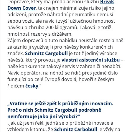
Dopravce, který má předplacenou službu
Break
Down Cover
, tak nejen minimalizuje riziko jejího
odcizení, protože náhradní pneumatiku nemusí
sebou vozit, ale navíc i zvýší užitečnou hmotnost
návěsu o zhruba 200 kilogramů. Taková je totiž
hmotnost rezervy s držákem.
Zájem dopravců o tuto nabídku neustále roste a naši
zákazníci ji využívají i pro návěsy konkurenčních
značek.
Schmitz Cargobull
je totiž jediný výrobce
návěsů, který provozuje
vlastní asistenční službu
–
naše konkurence takový servis v zahraničí nenabízí.
Navíc operátor, na něhož se řidič přes jediné číslo
fungující po celé Evropě dovolá, hovoří s českým
řidičem
česky
.“
„Vraťme se ještě zpět k průběžným inovacím.
Proč o nich Schmitz Cargobull podrobně
neinformuje jako jiní výrobci?“
„Jak už jsem řekl, jedná se o průběžné inovace a
vzhledem k tomu, že
Schmitz Carbobull
je vždy na