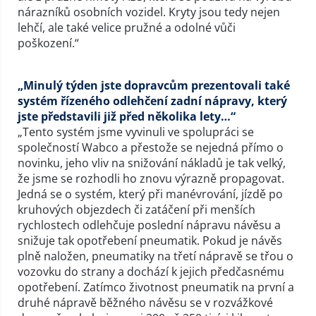
nárazníků osobních vozidel. Kryty jsou tedy nejen
lehčí, ale také velice pružné a odolné vůči
poškození.“
„Minulý týden jste dopravcům prezentovali také
systém řízeného odlehčení zadní nápravy, který
jste představili již před několika lety…“
„Tento systém jsme vyvinuli ve spolupráci se
společností Wabco a přestože se nejedná přímo o
novinku, jeho vliv na snižování nákladů je tak velký,
že jsme se rozhodli ho znovu výrazně propagovat.
Jedná se o systém, který při manévrování, jízdě po
kruhových objezdech či zatáčení při menších
rychlostech odlehčuje poslední nápravu návěsu a
snižuje tak opotřebení pneumatik. Pokud je návěs
plně naložen, pneumatiky na třetí nápravě se třou o
vozovku do strany a dochází k jejich předčasnému
opotřebení. Zatímco životnost pneumatik na první a
druhé nápravě běžného návěsu se v rozvážkové