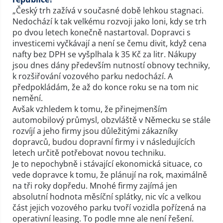
„Český trh zažívá v současné době lehkou stagnaci.
Nedochází k tak velkému rozvoji jako loni, kdy se trh
po dvou letech konečně nastartoval. Dopravci s
investicemi vyčkávají a není se čemu divit, když cena
nafty bez DPH se vyšplhala k 35 Kč za litr. Nákupy
jsou dnes dány především nutností obnovy techniky,
k rozšiřování vozového parku nedochází. A
předpokládám, že až do konce roku se na tom nic
nemění.
Avšak vzhledem k tomu, že přinejmenším
automobilový průmysl, obzvláště v Německu se stále
rozvíjí a jeho firmy jsou důležitými zákazníky
dopravců, budou dopravní firmy i v následujících
letech určitě potřebovat novou techniku.
Je to nepochybně i stávající ekonomická situace, co
vede dopravce k tomu, že plánují na rok, maximálně
na tři roky dopředu. Mnohé firmy zajímá jen
absolutní hodnota měsíční splátky, nic víc a velkou
část jejich vozového parku tvoří vozidla pořízená na
operativní leasing. To podle mne ale není řešení.