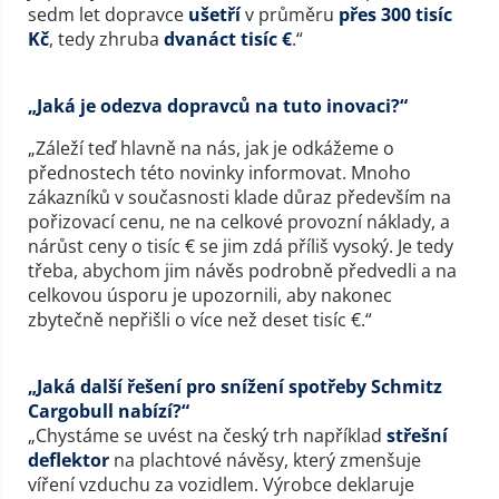
sedm let dopravce
ušetří
v průměru
přes 300 tisíc
Kč
, tedy zhruba
dvanáct tisíc €
.“
„Jaká je odezva dopravců na tuto inovaci?“
„Záleží teď hlavně na nás, jak je odkážeme o
přednostech této novinky informovat. Mnoho
zákazníků v současnosti klade důraz především na
pořizovací cenu, ne na celkové provozní náklady, a
nárůst ceny o tisíc € se jim zdá příliš vysoký. Je tedy
třeba, abychom jim návěs podrobně předvedli a na
celkovou úsporu je upozornili, aby nakonec
zbytečně nepřišli o více než deset tisíc €.“
„Jaká další řešení pro snížení spotřeby Schmitz
Cargobull nabízí?“
„Chystáme se uvést na český trh například
střešní
deflektor
na plachtové návěsy, který zmenšuje
víření vzduchu za vozidlem. Výrobce deklaruje