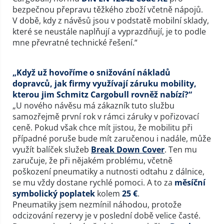
bezpečnou přepravu těžkého zboží včetně nápojů.
V době, kdy z návěsů jsou v podstatě mobilní sklady,
které se neustále naplňují a vyprazdňují, je to podle
mne převratné technické řešení.“
„Když už hovoříme o snižování nákladů
dopravců, jak firmy využívají záruku mobility,
kterou jim Schmitz Cargobull rovněž nabízí?“
„U nového návěsu má zákazník tuto službu
samozřejmě první rok v rámci záruky v pořizovací
ceně. Pokud však chce mít jistou, že mobilitu při
případné poruše bude mít zaručenou i nadále, může
využít balíček služeb
Break Down Cover
. Ten mu
zaručuje, že při nějakém problému, včetně
poškození pneumatiky a nutnosti odtahu z dálnice,
se mu vždy dostane rychlé pomoci. A to za
měsíční
symbolický poplatek
kolem
25 €
.
Pneumatiky jsem nezmínil náhodou, protože
odcizování rezervy je v poslední době velice časté.