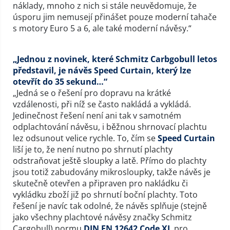
náklady, mnoho z nich si stále neuvědomuje, že
úsporu jim nemusejí přinášet pouze moderní tahače
s motory Euro 5 a 6, ale také moderní návěsy.“
„Jednou z novinek, které Schmitz Carbgobull letos
představil, je návěs Speed Curtain, který lze
otevřít do 35 sekund…“
„Jedná se o řešení pro dopravu na krátké
vzdálenosti, při níž se často nakládá a vykládá.
Jedinečnost řešení není ani tak v samotném
odplachtování návěsu, i běžnou shrnovací plachtu
lez odsunout velice rychle. To, čím se
Speed Curtain
liší je to, že není nutno po shrnutí plachty
odstraňovat ještě sloupky a latě. Přímo do plachty
jsou totiž zabudovány mikrosloupky, takže návěs je
skutečně otevřen a připraven pro nakládku či
vykládku zboží již po shrnutí boční plachty. Toto
řešení je navíc tak odolné, že návěs splňuje (stejně
jako všechny plachtové návěsy značky Schmitz
Cargobull) normu
DIN EN 12642 Code XL
pro