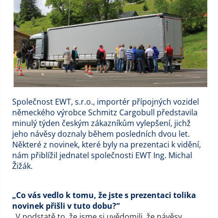
Společnost EWT, s.r.o., importér přípojných vozidel
německého výrobce Schmitz Cargobull představila
minulý týden českým zákazníkům vylepšení, jichž
jeho návěsy doznaly během posledních dvou let.
Některé z novinek, které byly na prezentaci k vidění,
nám přiblížil jednatel společnosti EWT Ing. Michal
Žižák.
„Co vás vedlo k tomu, že jste s prezentaci tolika
novinek přišli v tuto dobu?“
„V podstatě to, že jsme si uvědomili, že návěsy