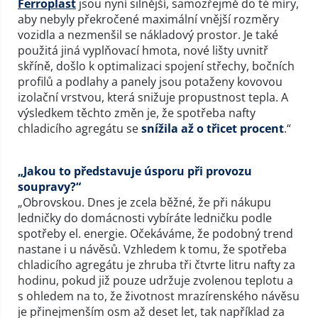
Ferroplast
jsou nyní silnější, samozřejmě do té míry,
aby nebyly překročené maximální vnější rozměry
vozidla a nezmenšil se nákladový prostor. Je také
použitá jiná vyplňovací hmota, nové lišty uvnitř
skříně, došlo k optimalizaci spojení střechy, bočních
profilů a podlahy a panely jsou potaženy kovovou
izolační vrstvou, která snižuje propustnost tepla. A
výsledkem těchto změn je, že spotřeba nafty
chladicího agregátu se
snížila až o třicet procent
.“
„Jakou to představuje úsporu při provozu
soupravy?“
„Obrovskou. Dnes je zcela běžné, že při nákupu
ledničky do domácnosti vybíráte ledničku podle
spotřeby el. energie. Očekáváme, že podobný trend
nastane i u návěsů. Vzhledem k tomu, že spotřeba
chladicího agregátu je zhruba tři čtvrte litru nafty za
hodinu, pokud již pouze udržuje zvolenou teplotu a
s ohledem na to, že životnost mrazírenského návěsu
je přinejmenším osm až deset let, tak například za