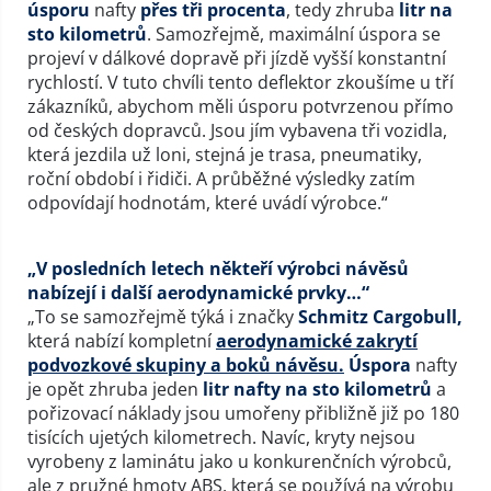
úsporu
nafty
přes tři procenta
, tedy zhruba
litr na
sto kilometrů
. Samozřejmě, maximální úspora se
projeví v dálkové dopravě při jízdě vyšší konstantní
rychlostí. V tuto chvíli tento deflektor zkoušíme u tří
zákazníků, abychom měli úsporu potvrzenou přímo
od českých dopravců. Jsou jím vybavena tři vozidla,
která jezdila už loni, stejná je trasa, pneumatiky,
roční období i řidiči. A průběžné výsledky zatím
odpovídají hodnotám, které uvádí výrobce.“
„V posledních letech někteří výrobci návěsů
nabízejí i další aerodynamické prvky…“
„To se samozřejmě týká i značky
Schmitz Cargobull,
která nabízí kompletní
aerodynamické zakrytí
podvozkové skupiny a boků návěsu.
Úspora
nafty
je opět zhruba jeden
litr nafty na sto kilometrů
a
pořizovací náklady jsou umořeny přibližně již po 180
tisících ujetých kilometrech. Navíc, kryty nejsou
vyrobeny z laminátu jako u konkurenčních výrobců,
ale z pružné hmoty ABS, která se používá na výrobu