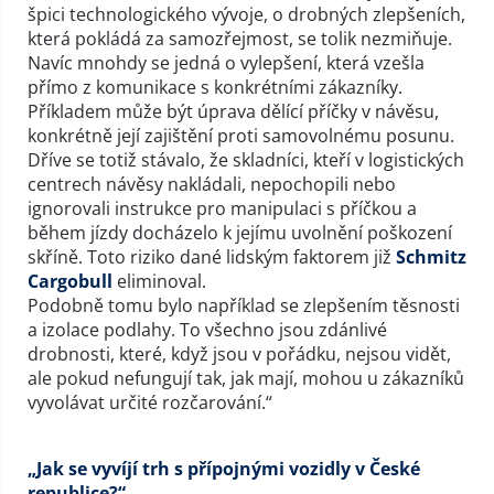
špici technologického vývoje, o drobných zlepšeních,
která pokládá za samozřejmost, se tolik nezmiňuje.
Navíc mnohdy se jedná o vylepšení, která vzešla
přímo z komunikace s konkrétními zákazníky.
Příkladem může být úprava dělící příčky v návěsu,
konkrétně její zajištění proti samovolnému posunu.
Dříve se totiž stávalo, že skladníci, kteří v logistických
centrech návěsy nakládali, nepochopili nebo
ignorovali instrukce pro manipulaci s příčkou a
během jízdy docházelo k jejímu uvolnění poškození
skříně. Toto riziko dané lidským faktorem již
Schmitz
Cargobull
eliminoval.
Podobně tomu bylo například se zlepšením těsnosti
a izolace podlahy. To všechno jsou zdánlivé
drobnosti, které, když jsou v pořádku, nejsou vidět,
ale pokud nefungují tak, jak mají, mohou u zákazníků
vyvolávat určité rozčarování.“
„Jak se vyvíjí trh s přípojnými vozidly v České
republice?“