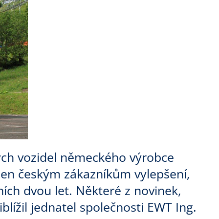
ných vozidel německého výrobce
ýden českým zákazníkům vylepšení,
ích dvou let. Některé z novinek,
blížil jednatel společnosti EWT Ing.