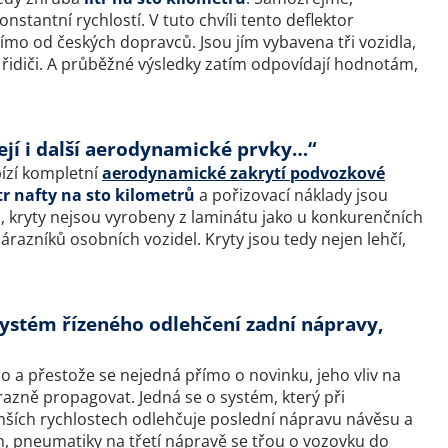
nstantní rychlostí. V tuto chvíli tento deflektor
mo od českých dopravců. Jsou jím vybavena tři vozidla,
 i řidiči. A průběžné výsledky zatím odpovídají hodnotám,
ejí i další aerodynamické prvky…“
ízí kompletní
aerodynamické zakrytí podvozkové
itr nafty na sto kilometrů
a pořizovací náklady jsou
íc, kryty nejsou vyrobeny z laminátu jako u konkurenčních
razníků osobních vozidel. Kryty jsou tedy nejen lehčí,
systém řízeného odlehčení zadní nápravy,
o a přestože se nejedná přímo o novinku, jeho vliv na
ýrazně propagovat. Jedná se o systém, který při
nších rychlostech odlehčuje poslední nápravu návěsu a
n, pneumatiky na třetí nápravě se třou o vozovku do