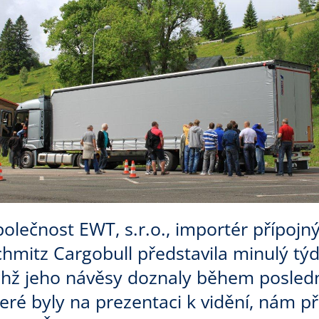
polečnost EWT, s.r.o., importér přípoj
chmitz Cargobull představila minulý t
ichž jeho návěsy doznaly během posledn
eré byly na prezentaci k vidění, nám při