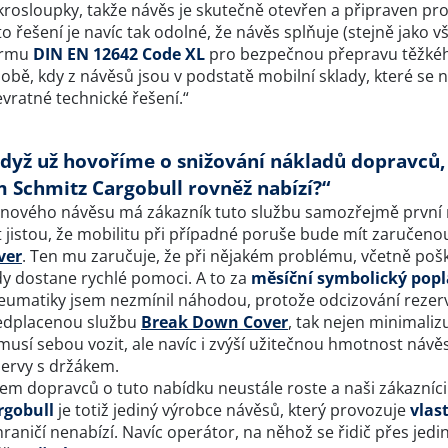
rosloupky, takže návěs je skutečně otevřen a připraven pro 
o řešení je navíc tak odolné, že návěs splňuje (stejně jako
rmu
DIN EN 12642 Code XL
pro bezpečnou přepravu těžkéh
obě, kdy z návěsů jsou v podstatě mobilní sklady, které se n
vratné technické řešení.“
dyž už hovoříme o snižování nákladů dopravců, 
m Schmitz Cargobull rovněž nabízí?“
 nového návěsu má zákazník tuto službu samozřejmě první r
 jistou, že mobilitu při případné poruše bude mít zaručenou
ver
. Ten mu zaručuje, že při nějakém problému, včetně poš
dy dostane rychlé pomoci. A to za
měsíční symbolický popl
eumatiky jsem nezmínil náhodou, protože odcizování rezervy
edplacenou službu
Break Down Cover
, tak nejen minimaliz
musí sebou vozit, ale navíc i zvýší užitečnou hmotnost návě
zervy s držákem.
em dopravců o tuto nabídku neustále roste a naši zákazníci 
rgobull
je totiž jediný výrobce návěsů, který provozuje
vlas
raničí nenabízí. Navíc operátor, na něhož se řidič přes jedi