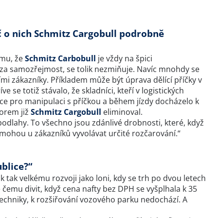
č o nich Schmitz Cargobull podrobně
omu, že
Schmitz Carbobull
je vždy na špici
 za samozřejmost, se tolik nezmiňuje. Navíc mnohdy se
mi zákazníky. Příkladem může být úprava dělící příčky v
 se totiž stávalo, že skladníci, kteří v logistických
kce pro manipulaci s příčkou a během jízdy docházelo k
torem již
Schmitz Cargobull
eliminoval.
odlahy. To všechno jsou zdánlivé drobnosti, které, když
, mohou u zákazníků vyvolávat určité rozčarování.“
ublice?“
 tak velkému rozvoji jako loni, kdy se trh po dvou letech
e čemu divit, když cena nafty bez DPH se vyšplhala k 35
echniky, k rozšiřování vozového parku nedochází. A