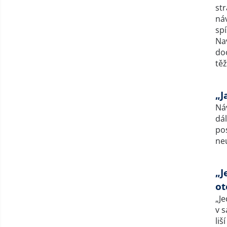
st
náv
sp
Na
do
těž
„J
Náv
dá
pos
ne
„J
ot
„Je
v 
liš