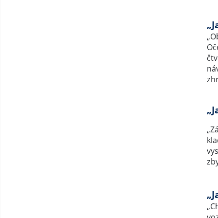
„J
„Ob
Oč
čtv
ná
zh
„J
„Z
kla
vy
zby
„J
„C
vo