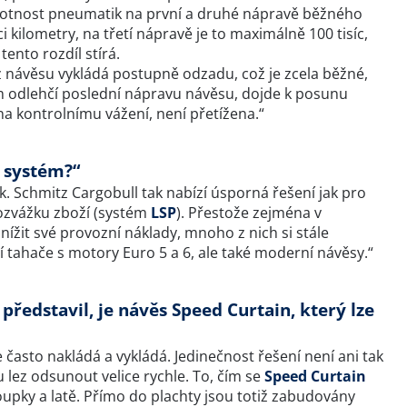
ivotnost pneumatik na první a druhé nápravě běžného
 kilometry, na třetí nápravě je to maximálně 100 tisíc,
tento rozdíl stírá.
z návěsu vykládá postupně odzadu, což je zcela běžné,
ém odlehčí poslední nápravu návěsu, dojde k posunu
na kontrolnímu vážení, není přetížena.“
o systém?“
. Schmitz Cargobull tak nabízí úsporná řešení jak pro
rozvážku zboží (systém
LSP
). Přestože zejména v
snížit své provozní náklady, mnoho z nich si stále
tahače s motory Euro 5 a 6, ale také moderní návěsy.“
představil, je návěs Speed Curtain, který lze
e často nakládá a vykládá. Jedinečnost řešení není ani tak
lez odsunout velice rychle. To, čím se
Speed Curtain
sloupky a latě. Přímo do plachty jsou totiž zabudovány