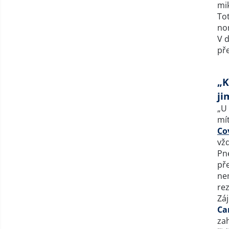
mik
Tot
no
V d
pře
„K
ji
„U
mít
Co
vž
Pn
př
ne
re
Záj
Ca
zah