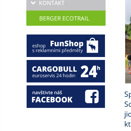
KONTAKT
BERGER ECOTRAIL
S
S
j
kt