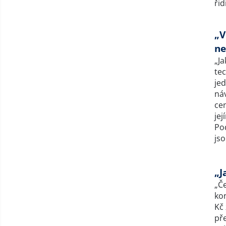
ři
„V
ne
„J
te
jed
náv
cen
jej
Po
jso
„J
„Če
kon
Kč
př