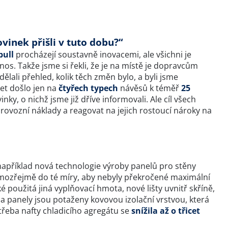
ovinek přišli v tuto dobu?“
bull
procházejí soustavně inovacemi, ale všichni je
os. Takže jsme si řekli, že je na místě je dopravcům
lali přehled, kolik těch změn bylo, a byli jsme
et došlo jen na
čtyřech typech
návěsů k téměř
25
nky, o nichž jsme již dříve informovali. Ale cíl všech
provozní náklady a reagovat na jejich rostoucí nároky na
 například nová technologie výroby panelů pro stěny
samozřejmě do té míry, aby nebyly překročené maximální
é použitá jiná vyplňovací hmota, nové lišty uvnitř skříně,
 a panely jsou potaženy kovovou izolační vrstvou, která
třeba nafty chladicího agregátu se
snížila až o třicet