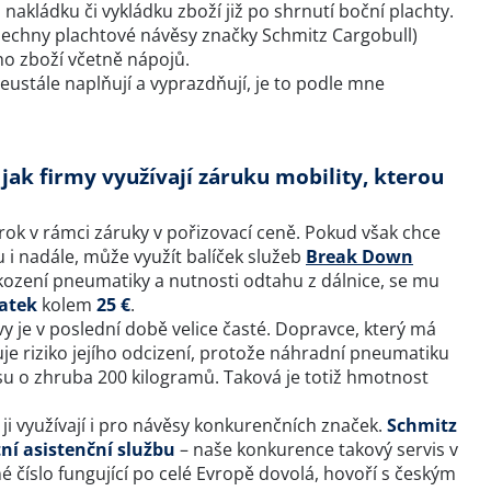
nakládku či vykládku zboží již po shrnutí boční plachty.
 všechny plachtové návěsy značky Schmitz Cargobull)
o zboží včetně nápojů.
eustále naplňují a vyprazdňují, je to podle mne
jak firmy využívají záruku mobility, kterou
ok v rámci záruky v pořizovací ceně. Pokud však chce
 i nadále, může využít balíček služeb
Break Down
kození pneumatiky a nutnosti odtahu z dálnice, se mu
atek
kolem
25 €
.
 je v poslední době velice časté. Dopravce, který má
uje riziko jejího odcizení, protože náhradní pneumatiku
su o zhruba 200 kilogramů. Taková je totiž hmotnost
ji využívají i pro návěsy konkurenčních značek.
Schmitz
tní asistenční službu
– naše konkurence takový servis v
né číslo fungující po celé Evropě dovolá, hovoří s českým