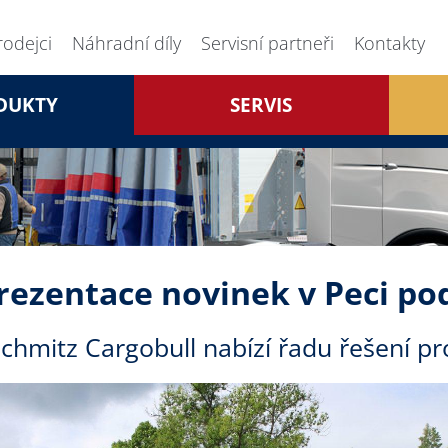
rodejci
Náhradní díly
Servisní partneři
Kontakty
DUKTY
SERVIS
rezentace novinek v Peci po
Schmitz Cargobull nabízí řadu řešení pr