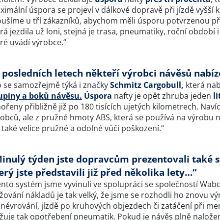
imální úspora se projeví v dálkové dopravě při jízdě vyšší ko
oušíme u tří zákazníků, abychom měli úsporu potvrzenou pří
rá jezdila už loni, stejná je trasa, pneumatiky, roční období
ré uvádí výrobce.“
 posledních letech někteří výrobci návěsů nabíz
o se samozřejmě týká i značky
Schmitz Cargobull,
která nab
upiny a boků návěsu.
Úspora
nafty je opět zhruba jeden
l
řeny přibližně již po 180 tisících ujetých kilometrech. Nav
obců, ale z pružné hmoty ABS, která se používá na výrobu ná
 také velice pružné a odolné vůči poškození.“
inulý týden jste dopravcům prezentovali také 
erý jste představili již před několika lety…“
nto systém jsme vyvinuli ve spolupráci se společností Wabc
žování nákladů je tak velký, že jsme se rozhodli ho znovu v
névrování, jízdě po kruhových objezdech či zatáčení při me
ižuje tak opotřebení pneumatik. Pokud je návěs plně nalože