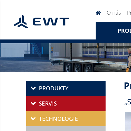
O nás
P
PRO
P
PRODUKTY
„
SERVIS
TECHNOLOGIE