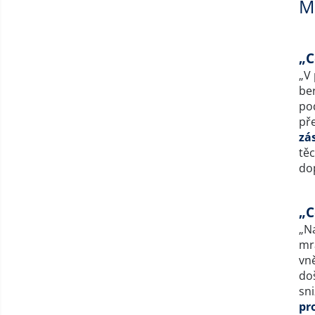
Mi
„C
„V 
ber
pod
př
zá
těc
do
„C
„Na
mr
vně
doš
sn
pr