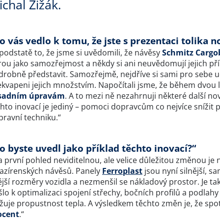
chal Žižák.
o vás vedlo k tomu, že jste s prezentaci tolika n
podstatě to, že jsme si uvědomili, že návěsy
Schmitz Cargo
ou jako samozřejmost a někdy si ani neuvědomují jejich přín
robně představit. Samozřejmě, nejdříve si sami pro sebe udě
ekvapeni jejich množstvím. Napočítali jsme, že během dvou l
sadním úpravám
. A to mezi ně nezahrnuji některé další novi
hto inovací je jediný – pomoci dopravcům co nejvíce snížit 
pravní techniku.“
o byste uvedl jako příklad těchto inovací?“
 první pohled neviditelnou, ale velice důležitou změnou je
azírenských návěsů. Panely
Ferroplast
jsou nyní silnější, 
jší rozměry vozidla a nezmenšil se nákladový prostor. Je tak
lo k optimalizaci spojení střechy, bočních profilů a podlahy
ižuje propustnost tepla. A výsledkem těchto změn je, že spo
ocent
.“