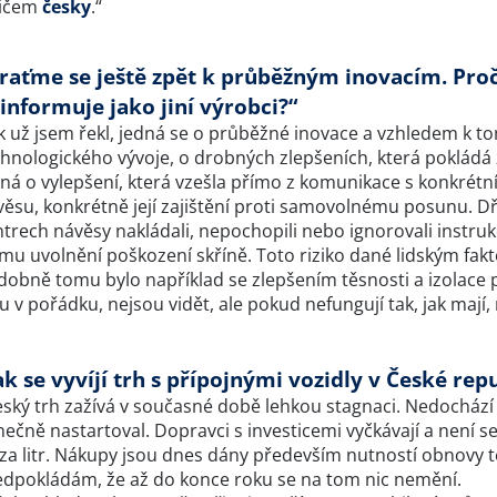
dičem
česky
.“
raťme se ještě zpět k průběžným inovacím. Pro
informuje jako jiní výrobci?“
ak už jsem řekl, jedná se o průběžné inovace a vzhledem k t
chnologického vývoje, o drobných zlepšeních, která pokládá
ná o vylepšení, která vzešla přímo z komunikace s konkrétní
ěsu, konkrétně její zajištění proti samovolnému posunu. Dříve
trech návěsy nakládali, nepochopili nebo ignorovali instru
ímu uvolnění poškození skříně. Toto riziko dané lidským fak
dobně tomu bylo například se zlepšením těsnosti a izolace p
u v pořádku, nejsou vidět, ale pokud nefungují tak, jak mají
ak se vyvíjí trh s přípojnými vozidly v České rep
ský trh zažívá v současné době lehkou stagnaci. Nedochází k
ečně nastartoval. Dopravci s investicemi vyčkávají a není s
 za litr. Nákupy jsou dnes dány především nutností obnovy t
edpokládám, že až do konce roku se na tom nic nemění.