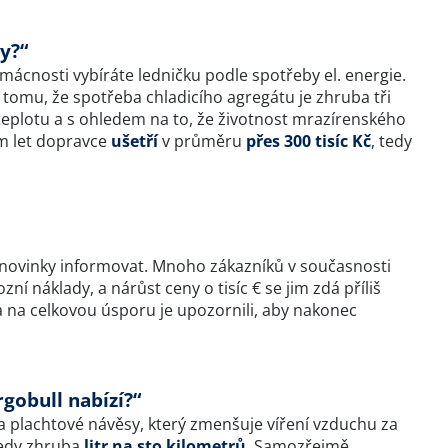
y?“
mácnosti vybíráte ledničku podle spotřeby el. energie.
omu, že spotřeba chladicího agregátu je zhruba tři
 teplotu a s ohledem na to, že životnost mrazírenského
dm let dopravce
ušetří
v průměru
přes 300 tisíc Kč
, tedy
o novinky informovat. Mnoho zákazníků v současnosti
í náklady, a nárůst ceny o tisíc € se jim zdá příliš
a na celkovou úsporu je upozornili, aby nakonec
rgobull nabízí?“
 plachtové návěsy, který zmenšuje víření vzduchu za
tedy zhruba
litr na sto kilometrů
. Samozřejmě,