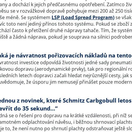
rany a dochází k jejich předčasnému opotřebení. Zatímco ž
ěsu se v rozvážkové dopravě pohybuje mezi 200 až 250 tisíci
íše méně. Se systémem
LSP (Load Spread Program)
se však 
víc toto není jediný přínos tohoto systému. Pokud se zboží 
chází často k přetížení druhé nápravy tahače. Tím, že syst
iště a žádná náprava, pokud je souprava na silnici podrobe
aká je návratnost pořizovacích nákladů na tent
ratnost investice odpovídá životnosti jedné sady pneumatik
lkovou dopravu (aerodynamické prvky), tak pro regionální 
ledních letech dopravci začali hledat nejrůznější cesty, jak 
uvědomuje, že úsporu jim nemusejí přinášet pouze moderní 
ednou z novinek, které Schmitz Carbgobull letos 
evřít do 35 sekund…“
dná se o řešení pro dopravu na krátké vzdálenosti, při níž s
samotném odplachtování návěsu, i běžnou shrnovací plachtu 
í je to, že není nutno po shrnutí plachty odstraňovat ještě 