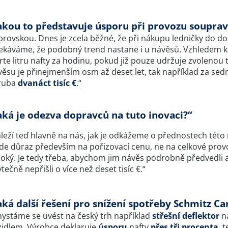
akou to představuje úsporu při provozu souprav
rovskou. Dnes je zcela běžné, že při nákupu ledničky do do
ekáváme, že podobný trend nastane i u návěsů. Vzhledem k t
rte litru nafty za hodinu, pokud již pouze udržuje zvolenou
věsu je přinejmenším osm až deset let, tak například za se
ruba
dvanáct tisíc €
.“
aká je odezva dopravců na tuto inovaci?“
áleží teď hlavně na nás, jak je odkážeme o přednostech tét
de důraz především na pořizovací cenu, ne na celkové provozn
soký. Je tedy třeba, abychom jim návěs podrobně předvedli 
tečně nepřišli o více než deset tisíc €.“
aká další řešení pro snížení spotřeby Schmitz Ca
hystáme se uvést na český trh například
střešní deflektor
na
zidlem. Výrobce deklaruje
úsporu
nafty
přes tři procenta
, 