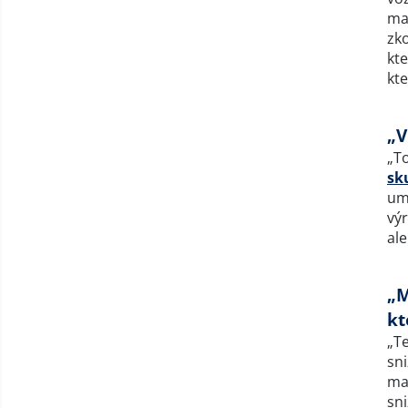
max
zk
kte
kte
„V
„T
sk
umo
výr
ale
„M
kt
„Te
sni
ma
sn