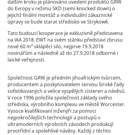
dalším kroku je plánováno uvedení produktů GRW
do Evropy v režimu SKD (semi knocked down) o
jejichž finální montáž a individuální zákaznické
úpravy se bude starat středisko ve Strykowě.
Tato budoucí kooperace je exkluzivně představena
na IAA 2018. EWT na svém stánku představí zbrusu
nové 60 m³ sklápěcí silo, nejprve 19.9.2018
novinářům a následně až do 27.9.2018 odborné i
laické veřejnosti.
Společnost GRW je předním jihoafrickým tvůrcem,
producentem a poskytovatelem servisu široké řady
sofistikovaných a velice vyspělých cisteren a návěsů.
V roce 1996 položila společnost základy svého
střediska, výrobního komplexu ve městě Worcester.
Vysoce kvalifikovaní inženýři za pomoci
nejpokročilejších technologií a postupů v
ultramoderních výrobních závodech produkují
prvotřídní a spolehlivé návěsy. Každý z těchto