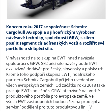
Koncem roku 2017 se společnost Schmitz
Cargobull AG spojila s jihoafrickým výrobcem
návěsové techniky, společností GRW, s cílem
posílit segment chladírenských vozů a rozšířit své
portfolio o sklápěcí sila.
V návaznosti na to skupina EWT ihned navázala
spolupráci s GRW. Sklápěcí silo návěsy bude EWT
exkluzivně dodávát pro český, slovenský a polský trh.
Kromě toho podpoří skupina EWT jihoafrického
partnera Schmitz Cargobull při jeho uvedení ve
všech evropských zemích. Od začátku roku 2018 také
pracuje EWT společně s GRW intenzivně na tvorbě
produktového portfolia pro evropské země. Ve
všech EWT zastoupeních budou zřízena prodejní a
servisní oddělení pro tuto produktovou linii. V