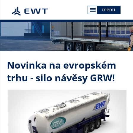
menu
menu
Novinka na evropském
trhu - silo návěsy GRW!