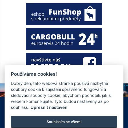
Používáme cookies!
Dobrý den, tato webová stránka používá nezbytné
soubory cookie k zajištění správného fungování a
sledovací soubory cookie, abychom pochopili, jak s
webem komunikujete. Tyto budou nastaveny až po
+420 326 901 186
info@ewt.cz
souhlasu.
Upřesnit nastavení
Zápy 255, Brandýs nad Labem 250 01
© Copyright 2026 Společnost EWT spol. s.r.o., realizace
Souhlasím se všemi
FlexiSystems s.r.o.:
e-learning
,
tvorba webových stránek
.