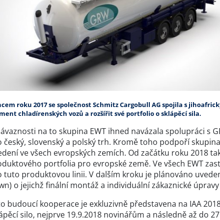
cem roku 2017 se společnost Schmitz Cargobull AG spojila s jihoafric
ment chladírenských vozů a rozšířit své portfolio o sklápěcí sila.
návaznosti na to skupina EWT ihned navázala spolupráci s G
o český, slovenský a polský trh. Kromě toho podpoří skupina
edení ve všech evropských zemích. Od začátku roku 2018 ta
oduktového portfolia pro evropské země. Ve všech EWT zast
o tuto produktovou linii. V dalším kroku je plánováno uve
n) o jejichž finální montáž a individuální zákaznické úpravy
to budoucí kooperace je exkluzivně představena na IAA 201
ápěcí silo, nejprve 19.9.2018 novinářům a následně až do 27.