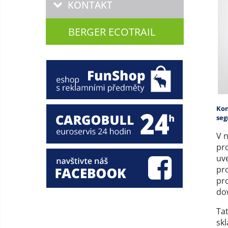
KONTAKT
BERGER ECOTRAIL
Kon
seg
V 
pr
uv
pr
pr
dow
Ta
skl