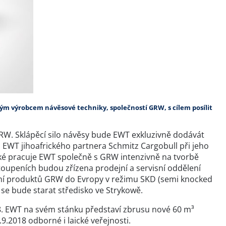
kým výrobcem návěsové techniky, společností GRW, s cílem posílit
RW. Sklápěcí silo návěsy bude EWT exkluzivně dodávát
 EWT jihoafrického partnera Schmitz Cargobull při jeho
ké pracuje EWT společně s GRW intenzivně na tvorbě
oupeních budou zřízena prodejní a servisní oddělení
dení produktů GRW do Evropy v režimu SKD (semi knocked
 se bude starat středisko ve Strykowě.
8. EWT na svém stánku představí zbrusu nové 60 m³
9.2018 odborné i laické veřejnosti.