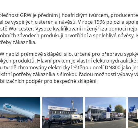
olečnost GRW je předním jihoafrickým tvůrcem, producentem
elice vyspělých cisteren a návěsů. V roce 1996 položila spo
stě Worcester. Vysoce kvalifikovaní inženýři za pomoci nejp
obních závodech produkují prvotřídní a spolehlivé návěsy. 
třeby zákazníka.
 nabízí prémiové sklápěcí silo, určené pro přepravu sypkýc
kých produktů. Hlavní prvkem je vlastní elektrohydraulické 
u tvrdě chromovány elektricky leštěnou ocelí DN800 jako je
ikátní potřeby zákazníka s širokou řadou možností výbavy v
abilizačních podpěr pro bezpečné sklápění.