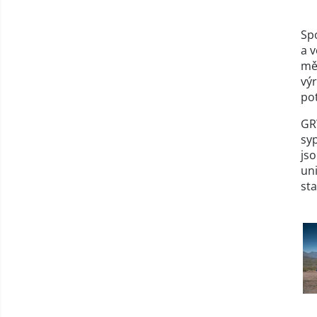
Sp
a v
mě
výr
po
GRW
syp
jso
un
st