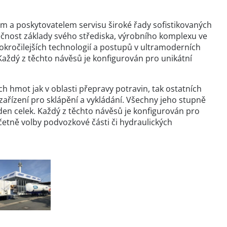
 a poskytovatelem servisu široké řady sofistikovaných
lečnost základy svého střediska, výrobního komplexu ve
okročilejších technologií a postupů v ultramoderních
Každý z těchto návěsů je konfigurován pro unikátní
h hmot jak v oblasti přepravy potravin, tak ostatních
zařízení pro sklápění a vykládání. Všechny jeho stupně
den celek. Každý z těchto návěsů je konfigurován pro
četně volby podvozkové části či hydraulických