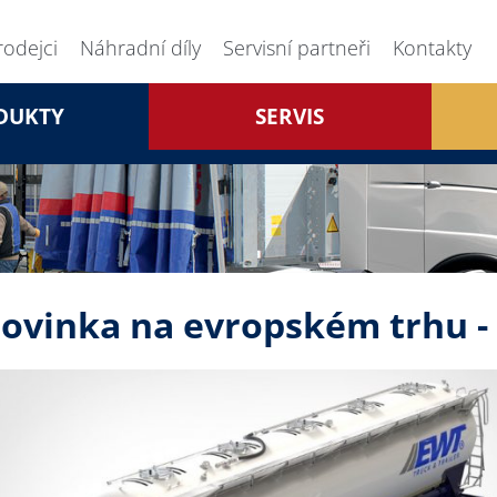
rodejci
Náhradní díly
Servisní partneři
Kontakty
DUKTY
SERVIS
ovinka na evropském trhu - 