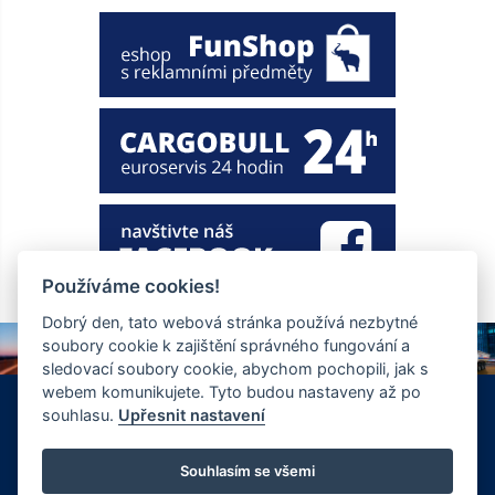
Používáme cookies!
Dobrý den, tato webová stránka používá nezbytné
soubory cookie k zajištění správného fungování a
sledovací soubory cookie, abychom pochopili, jak s
webem komunikujete. Tyto budou nastaveny až po
+420 326 901 186
info@ewt.cz
souhlasu.
Upřesnit nastavení
Zápy 255, Brandýs nad Labem 250 01
© Copyright 2026 Společnost EWT spol. s.r.o., realizace
Souhlasím se všemi
FlexiSystems s.r.o.:
e-learning
,
tvorba webových stránek
.