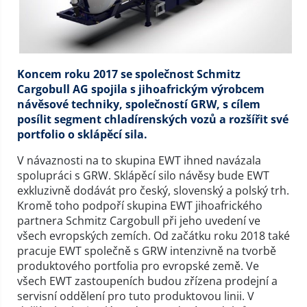
Koncem roku 2017 se společnost Schmitz
Cargobull AG spojila s jihoafrickým výrobcem
návěsové techniky, společností GRW, s cílem
posílit segment chladírenských vozů a rozšířit své
portfolio o sklápěcí sila.
V návaznosti na to skupina EWT ihned navázala
spolupráci s GRW. Sklápěcí silo návěsy bude EWT
exkluzivně dodávát pro český, slovenský a polský trh.
Kromě toho podpoří skupina EWT jihoafrického
partnera Schmitz Cargobull při jeho uvedení ve
všech evropských zemích. Od začátku roku 2018 také
pracuje EWT společně s GRW intenzivně na tvorbě
produktového portfolia pro evropské země. Ve
všech EWT zastoupeních budou zřízena prodejní a
servisní oddělení pro tuto produktovou linii. V