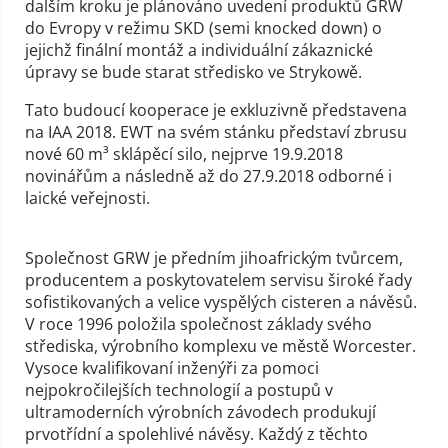
dalším kroku je plánováno uvedení produktů GRW
do Evropy v režimu SKD (semi knocked down) o
jejichž finální montáž a individuální zákaznické
úpravy se bude starat středisko ve Strykowě.
Tato budoucí kooperace je exkluzivně představena
na IAA 2018. EWT na svém stánku představí zbrusu
nové 60 m³ sklápěcí silo, nejprve 19.9.2018
novinářům a následně až do 27.9.2018 odborné i
laické veřejnosti.
Společnost GRW je předním jihoafrickým tvůrcem,
producentem a poskytovatelem servisu široké řady
sofistikovaných a velice vyspělých cisteren a návěsů.
V roce 1996 položila společnost základy svého
střediska, výrobního komplexu ve městě Worcester.
Vysoce kvalifikovaní inženýři za pomoci
nejpokročilejších technologií a postupů v
ultramoderních výrobních závodech produkují
prvotřídní a spolehlivé návěsy. Každý z těchto