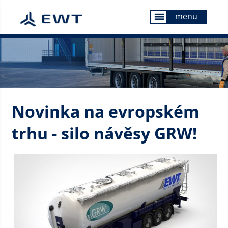
menu
menu
Novinka na evropském
trhu - silo návěsy GRW!