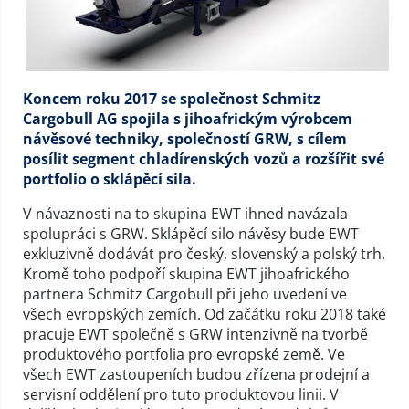
Koncem roku 2017 se společnost Schmitz
Cargobull AG spojila s jihoafrickým výrobcem
návěsové techniky, společností GRW, s cílem
posílit segment chladírenských vozů a rozšířit své
portfolio o sklápěcí sila.
V návaznosti na to skupina EWT ihned navázala
spolupráci s GRW. Sklápěcí silo návěsy bude EWT
exkluzivně dodávát pro český, slovenský a polský trh.
Kromě toho podpoří skupina EWT jihoafrického
partnera Schmitz Cargobull při jeho uvedení ve
všech evropských zemích. Od začátku roku 2018 také
pracuje EWT společně s GRW intenzivně na tvorbě
produktového portfolia pro evropské země. Ve
všech EWT zastoupeních budou zřízena prodejní a
servisní oddělení pro tuto produktovou linii. V