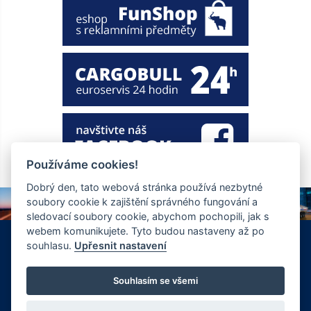
Používáme cookies!
Dobrý den, tato webová stránka používá nezbytné
soubory cookie k zajištění správného fungování a
sledovací soubory cookie, abychom pochopili, jak s
webem komunikujete. Tyto budou nastaveny až po
+420 326 901 186
info@ewt.cz
souhlasu.
Upřesnit nastavení
Zápy 255, Brandýs nad Labem 250 01
© Copyright 2026 Společnost EWT spol. s.r.o., realizace
Souhlasím se všemi
FlexiSystems s.r.o.:
e-learning
,
tvorba webových stránek
.