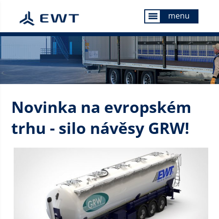
menu
menu
Novinka na evropském
trhu - silo návěsy GRW!