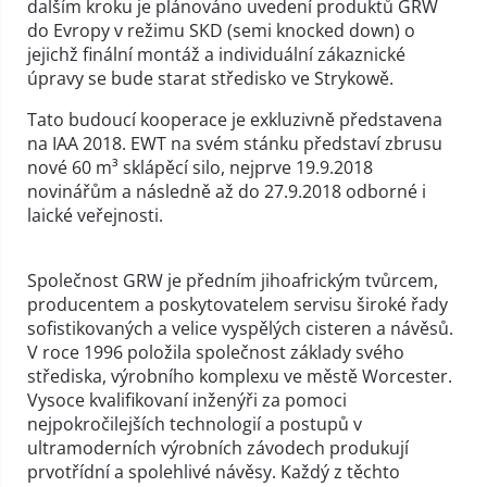
dalším kroku je plánováno uvedení produktů GRW
do Evropy v režimu SKD (semi knocked down) o
jejichž finální montáž a individuální zákaznické
úpravy se bude starat středisko ve Strykowě.
Tato budoucí kooperace je exkluzivně představena
na IAA 2018. EWT na svém stánku představí zbrusu
nové 60 m³ sklápěcí silo, nejprve 19.9.2018
novinářům a následně až do 27.9.2018 odborné i
laické veřejnosti.
Společnost GRW je předním jihoafrickým tvůrcem,
producentem a poskytovatelem servisu široké řady
sofistikovaných a velice vyspělých cisteren a návěsů.
V roce 1996 položila společnost základy svého
střediska, výrobního komplexu ve městě Worcester.
Vysoce kvalifikovaní inženýři za pomoci
nejpokročilejších technologií a postupů v
ultramoderních výrobních závodech produkují
prvotřídní a spolehlivé návěsy. Každý z těchto