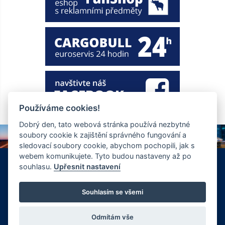
Používáme cookies!
Dobrý den, tato webová stránka používá nezbytné
soubory cookie k zajištění správného fungování a
sledovací soubory cookie, abychom pochopili, jak s
webem komunikujete. Tyto budou nastaveny až po
+420 326 901 186
info@ewt.cz
souhlasu.
Upřesnit nastavení
Zápy 255, Brandýs nad Labem 250 01
© Copyright 2026 Společnost EWT spol. s.r.o., realizace
Souhlasím se všemi
FlexiSystems s.r.o.:
e-learning
,
tvorba webových stránek
.
Odmítám vše
Vyrobil FlexiSystems s.r.o.