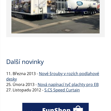
Další novinky
11. Března 2013 -
Nové šrouby v rozích podlahové
desky
25. Února 2013 -
Nová napínací tyč plachty pro EB
27. Listopadu 2012 -
S.CS Speed Curtain