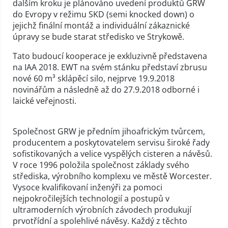
dalším kroku je plánováno uvedení produktů GRW
do Evropy v režimu SKD (semi knocked down) o
jejichž finální montáž a individuální zákaznické
úpravy se bude starat středisko ve Strykowě.
Tato budoucí kooperace je exkluzivně představena
na IAA 2018. EWT na svém stánku představí zbrusu
nové 60 m³ sklápěcí silo, nejprve 19.9.2018
novinářům a následně až do 27.9.2018 odborné i
laické veřejnosti.
Společnost GRW je předním jihoafrickým tvůrcem,
producentem a poskytovatelem servisu široké řady
sofistikovaných a velice vyspělých cisteren a návěsů.
V roce 1996 položila společnost základy svého
střediska, výrobního komplexu ve městě Worcester.
Vysoce kvalifikovaní inženýři za pomoci
nejpokročilejších technologií a postupů v
ultramoderních výrobních závodech produkují
prvotřídní a spolehlivé návěsy. Každý z těchto