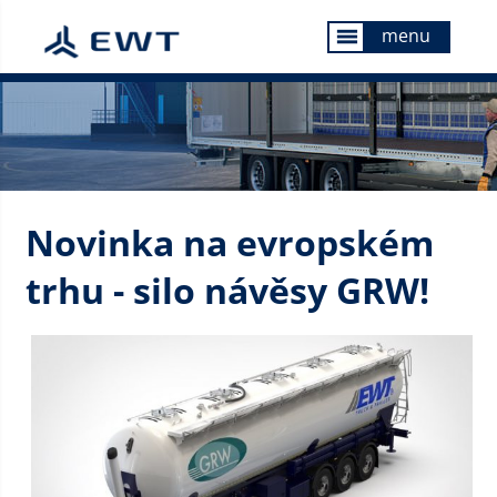
menu
menu
Novinka na evropském
trhu - silo návěsy GRW!