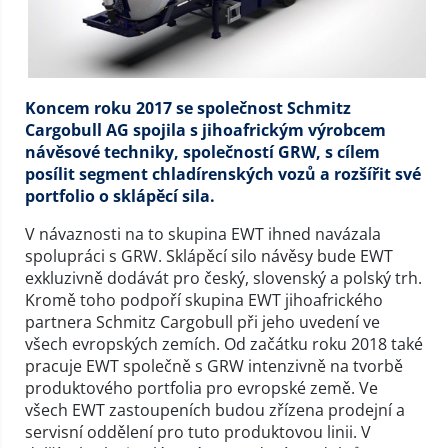
Koncem roku 2017 se společnost Schmitz
Cargobull AG spojila s jihoafrickým výrobcem
návěsové techniky, společností GRW, s cílem
posílit segment chladírenských vozů a rozšířit své
portfolio o sklápěcí sila.
V návaznosti na to skupina EWT ihned navázala
spolupráci s GRW. Sklápěcí silo návěsy bude EWT
exkluzivně dodávát pro český, slovenský a polský trh.
Kromě toho podpoří skupina EWT jihoafrického
partnera Schmitz Cargobull při jeho uvedení ve
všech evropských zemích. Od začátku roku 2018 také
pracuje EWT společně s GRW intenzivně na tvorbě
produktového portfolia pro evropské země. Ve
všech EWT zastoupeních budou zřízena prodejní a
servisní oddělení pro tuto produktovou linii. V