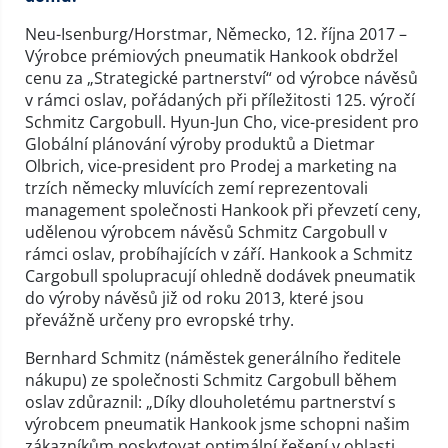
Neu-Isenburg/Horstmar, Německo, 12. října 2017 –
Výrobce prémiových pneumatik Hankook obdržel
cenu za „Strategické partnerství“ od výrobce návěsů
v rámci oslav, pořádaných při příležitosti 125. výročí
Schmitz Cargobull. Hyun-Jun Cho, vice-president pro
Globální plánování výroby produktů a Dietmar
Olbrich, vice-president pro Prodej a marketing na
trzích německy mluvících zemí reprezentovali
management společnosti Hankook při převzetí ceny,
udělenou výrobcem návěsů Schmitz Cargobull v
rámci oslav, probíhajících v září. Hankook a Schmitz
Cargobull spolupracují ohledně dodávek pneumatik
do výroby návěsů již od roku 2013, které jsou
převážně určeny pro evropské trhy.
Bernhard Schmitz (náměstek generálního ředitele
nákupu) ze společnosti Schmitz Cargobull během
oslav zdůraznil: „Díky dlouholetému partnerství s
výrobcem pneumatik Hankook jsme schopni našim
zákazníkům poskytovat optimální řešení v oblasti