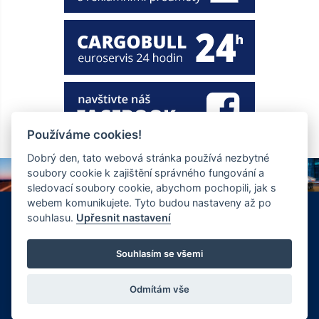
Používáme cookies!
Dobrý den, tato webová stránka používá nezbytné
soubory cookie k zajištění správného fungování a
sledovací soubory cookie, abychom pochopili, jak s
webem komunikujete. Tyto budou nastaveny až po
+420 326 901 186
info@ewt.cz
souhlasu.
Upřesnit nastavení
Zápy 255, Brandýs nad Labem 250 01
© Copyright 2026 Společnost EWT spol. s.r.o., realizace
Souhlasím se všemi
FlexiSystems s.r.o.:
e-learning
,
tvorba webových stránek
.
Odmítám vše
Vyrobil FlexiSystems s.r.o.
|
CMS FLexiSite
eLearning FlexiEdu