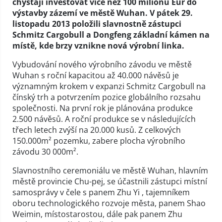
chystají investovat více než 100 milionů Eur do
výstavby zázemí ve městě Wuhan. V pátek 29.
listopadu 2013 položili slavnostně zástupci
Schmitz Cargobull a Dongfeng základní kámen na
místě, kde brzy vznikne nová výrobní linka.
Vybudování nového výrobního závodu ve městě
Wuhan s roční kapacitou až 40.000 návěsů je
významným krokem v expanzi Schmitz Cargobull na
čínský trh a potvrzením pozice globálního rozsahu
společnosti. Na první rok je plánována produkce
2.500 návěsů. A roční produkce se v následujících
třech letech zvýší na 20.000 kusů. Z celkových
150.000m² pozemku, zabere plocha výrobního
závodu 30 000m².
Slavnostního ceremoniálu ve městě Wuhan, hlavním
městě provincie Chu-pej, se účastnili zástupci místní
samosprávy v čele s panem Zhu Yi , tajemníkem
oboru technologického rozvoje města, panem Shao
Weimin, místostarostou, dále pak panem Zhu