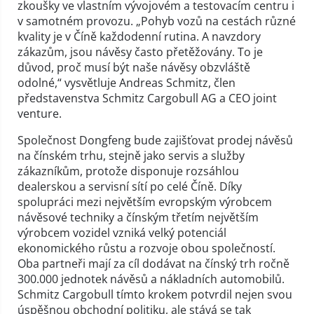
zkoušky ve vlastním vývojovém a testovacím centru i
v samotném provozu. „Pohyb vozů na cestách různé
kvality je v Číně každodenní rutina. A navzdory
zákazům, jsou návěsy často přetěžovány. To je
důvod, proč musí být naše návěsy obzvláště
odolné,“ vysvětluje Andreas Schmitz, člen
představenstva Schmitz Cargobull AG a CEO joint
venture.
Společnost Dongfeng bude zajišťovat prodej návěsů
na čínském trhu, stejně jako servis a služby
zákazníkům, protože disponuje rozsáhlou
dealerskou a servisní sítí po celé Číně. Díky
spolupráci mezi největším evropským výrobcem
návěsové techniky a čínským třetím největším
výrobcem vozidel vzniká velký potenciál
ekonomického růstu a rozvoje obou společností.
Oba partneři mají za cíl dodávat na čínský trh ročně
300.000 jednotek návěsů a nákladních automobilů.
Schmitz Cargobull tímto krokem potvrdil nejen svou
úspěšnou obchodní politiku, ale stává se tak