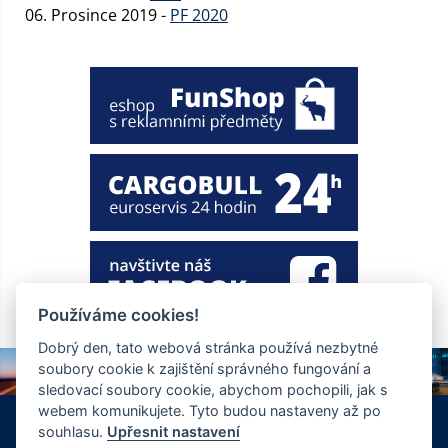
06. Prosince 2019 -
PF 2020
Používáme cookies!
Dobrý den, tato webová stránka používá nezbytné
soubory cookie k zajištění správného fungování a
sledovací soubory cookie, abychom pochopili, jak s
webem komunikujete. Tyto budou nastaveny až po
+420 326 901 186
info@ewt.cz
souhlasu.
Upřesnit nastavení