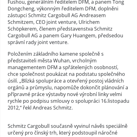
Fushou, generálním ředitelem DFM, a panem Tong
Dongcheng, výkonným ředitelem DFM, doplněni
zástupci Schmitz Cargobull AG Andreasem
Schmitzem, CEO joint venture, Ulrichem
Schöpkerem, členem představenstva Schmitz
Cargobull AG a panem Gary Huangem, předsedou
správní rady joint venture.
Položením základního kamene společně s
představiteli města Wuhan, vrcholným
managementem DFM a spřátelených osobností,
chce společnost poukázat na podstatu společného
úsilí. „Blízká spolupráce a otevřený postoj vládních
orgánů a průmyslu, napomůže dokončit plánování a
přípravné práce výstavby nové výrobní linky velmi
rychle po podpisu smlouvy o spolupráci 16.listopadu
2012,“ řekl Andreas Schmitz.
Schmitz Cargobull současně vyvinul návěs speciálně
určený pro čínský trh, který podstoupil náročné