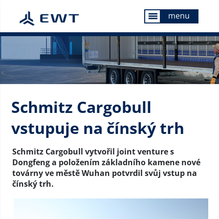
menu
menu
Schmitz Cargobull
vstupuje na čínský trh
Schmitz Cargobull vytvořil joint venture s
Dongfeng a položením základního kamene nové
továrny ve městě Wuhan potvrdil svůj vstup na
čínský trh.