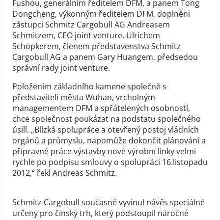
Fushou, generálním ředitelem DFM, a panem Tong
Dongcheng, výkonným ředitelem DFM, doplněni
zástupci Schmitz Cargobull AG Andreasem
Schmitzem, CEO joint venture, Ulrichem
Schöpkerem, členem představenstva Schmitz
Cargobull AG a panem Gary Huangem, předsedou
správní rady joint venture.
Položením základního kamene společně s
představiteli města Wuhan, vrcholným
managementem DFM a spřátelených osobností,
chce společnost poukázat na podstatu společného
úsilí. „Blízká spolupráce a otevřený postoj vládních
orgánů a průmyslu, napomůže dokončit plánování a
přípravné práce výstavby nové výrobní linky velmi
rychle po podpisu smlouvy o spolupráci 16.listopadu
2012,“ řekl Andreas Schmitz.
Schmitz Cargobull současně vyvinul návěs speciálně
určený pro čínský trh, který podstoupil náročné