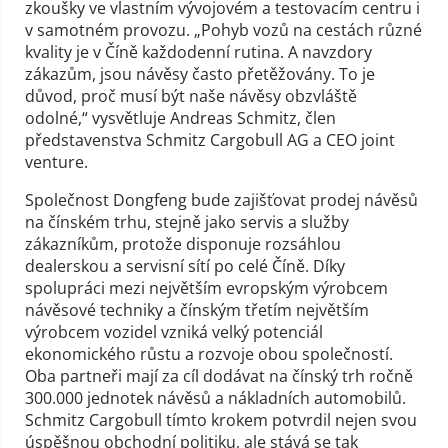
zkoušky ve vlastním vývojovém a testovacím centru i
v samotném provozu. „Pohyb vozů na cestách různé
kvality je v Číně každodenní rutina. A navzdory
zákazům, jsou návěsy často přetěžovány. To je
důvod, proč musí být naše návěsy obzvláště
odolné,“ vysvětluje Andreas Schmitz, člen
představenstva Schmitz Cargobull AG a CEO joint
venture.
Společnost Dongfeng bude zajišťovat prodej návěsů
na čínském trhu, stejně jako servis a služby
zákazníkům, protože disponuje rozsáhlou
dealerskou a servisní sítí po celé Číně. Díky
spolupráci mezi největším evropským výrobcem
návěsové techniky a čínským třetím největším
výrobcem vozidel vzniká velký potenciál
ekonomického růstu a rozvoje obou společností.
Oba partneři mají za cíl dodávat na čínský trh ročně
300.000 jednotek návěsů a nákladních automobilů.
Schmitz Cargobull tímto krokem potvrdil nejen svou
úspěšnou obchodní politiku, ale stává se tak