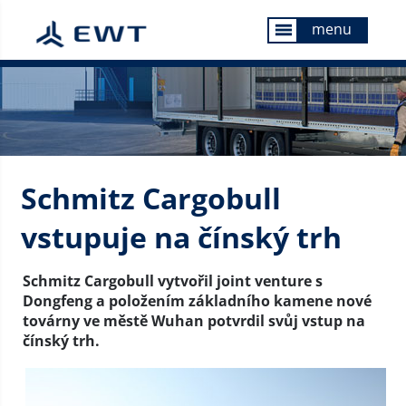
menu
menu
Schmitz Cargobull
vstupuje na čínský trh
Schmitz Cargobull vytvořil joint venture s
Dongfeng a položením základního kamene nové
továrny ve městě Wuhan potvrdil svůj vstup na
čínský trh.