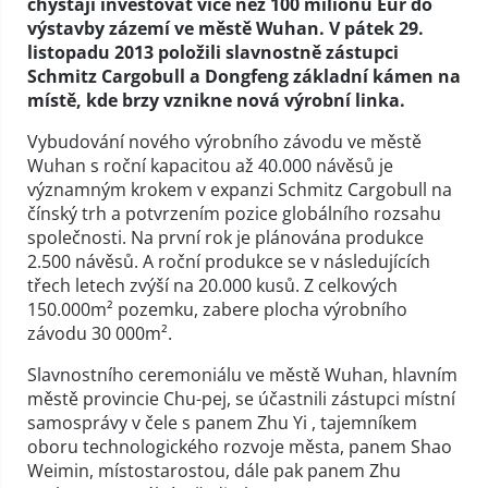
chystají investovat více než 100 milionů Eur do
výstavby zázemí ve městě Wuhan. V pátek 29.
listopadu 2013 položili slavnostně zástupci
Schmitz Cargobull a Dongfeng základní kámen na
místě, kde brzy vznikne nová výrobní linka.
Vybudování nového výrobního závodu ve městě
Wuhan s roční kapacitou až 40.000 návěsů je
významným krokem v expanzi Schmitz Cargobull na
čínský trh a potvrzením pozice globálního rozsahu
společnosti. Na první rok je plánována produkce
2.500 návěsů. A roční produkce se v následujících
třech letech zvýší na 20.000 kusů. Z celkových
150.000m² pozemku, zabere plocha výrobního
závodu 30 000m².
Slavnostního ceremoniálu ve městě Wuhan, hlavním
městě provincie Chu-pej, se účastnili zástupci místní
samosprávy v čele s panem Zhu Yi , tajemníkem
oboru technologického rozvoje města, panem Shao
Weimin, místostarostou, dále pak panem Zhu