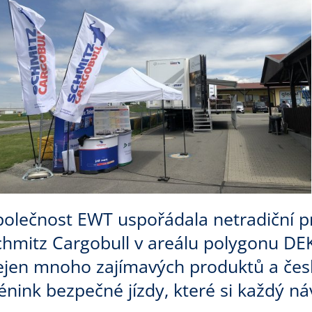
polečnost EWT uspořádala netradiční pr
chmitz Cargobull v areálu polygonu DE
ejen mnoho zajímavých produktů a český
rénink bezpečné jízdy, které si každý n