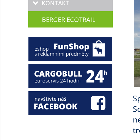
KONTAKT
BERGER ECOTRAIL
S
S
n
t