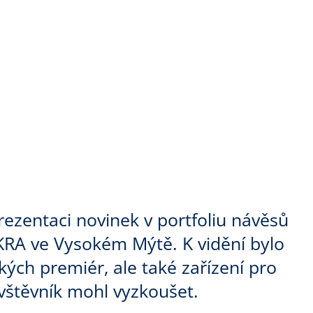
ezentaci novinek v portfoliu návěsů
KRA ve Vysokém Mýtě. K vidění bylo
ch premiér, ale také zařízení pro
ávštěvník mohl vyzkoušet.