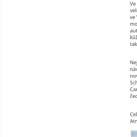
Ve
ve
ve 
mo
au
ků
tak
Nej
ná
nov
Sch
Car
če
Cel
Atm