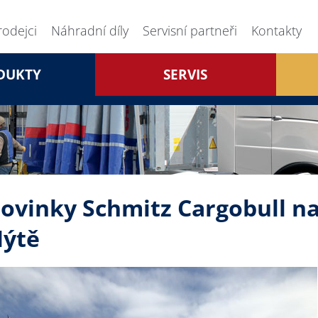
rodejci
Náhradní díly
Servisní partneři
Kontakty
DUKTY
SERVIS
ovinky Schmitz Cargobull n
ýtě