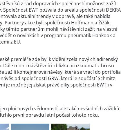
vštěvníků z řad dopravních společností možnost zažít
ky. Společnost EWT pozvala do areálu společnosti DEKRA
ntovala aktuální trendy v dopravě, ale také nabídla
. Partnery akce byli společnosti Hoffmann a Žižák,
y těmto partnerům mohli návštěvníci zažít na vlastní
dozvědět o novinkách v programu pneumatik Hankook a
cemi z EU.
české premiéře zde byl k vidění zcela nový chladírenský
. Dále mohli návštěvníci zblízka prozkoumat z brusu
 zažili kontejnerové návěsy, které se vrací do portfolia
o-návěs od společnosti GRW, která je součástí Schmitz
í je možné jej získat právě díky společnosti EWT i v
nejen plni nových vědomostí, ale také nevšedních zážitků.
trhlo první opravdu letní počasí tohoto roku.