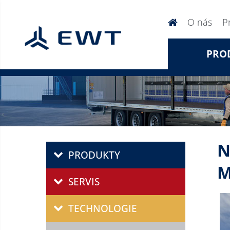
O nás
P
PRO
N
PRODUKTY
M
SERVIS
TECHNOLOGIE