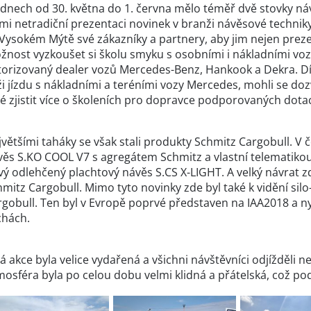
 dnech od 30. května do 1. června mělo téměř dvě stovky ná
lmi netradiční prezentaci novinek v branži návěsové techni
Vysokém Mýtě své zákazníky a partnery, aby jim nejen preze
žnost vyzkoušet si školu smyku s osobními i nákladními vozy
torizovaný dealer vozů Mercedes-Benz, Hankook a Dekra. Dík
ži jízdu s nákladními a teréními vozy Mercedes, mohli se 
é zjistit více o školeních pro dopravce podporovaných dota
většími taháky se však stali produkty Schmitz Cargobull. V 
věs S.KO COOL V7 s agregátem Schmitz a vlastní telematikou
ý odlehčený plachtový návěs S.CS X-LIGHT. A velký návrat zde
mitz Cargobull. Mimo tyto novinky zde byl také k vidění sil
gobull. Ten byl v Evropě poprvé představen na IAA2018 a nyn
chách.
á akce byla velice vydařená a všichni návštěvníci odjížděli 
osféra byla po celou dobu velmi klidná a přátelská, což pod