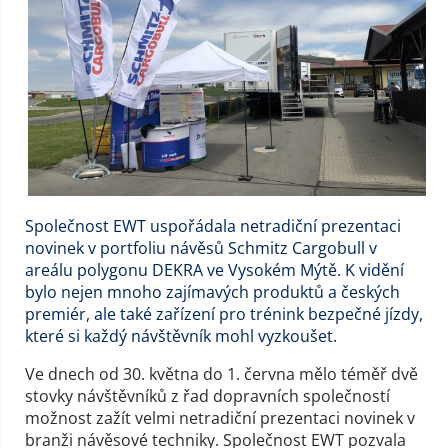
Společnost EWT uspořádala netradiční prezentaci
novinek v portfoliu návěsů Schmitz Cargobull v
areálu polygonu DEKRA ve Vysokém Mýtě. K vidění
bylo nejen mnoho zajímavých produktů a českých
premiér, ale také zařízení pro trénink bezpečné jízdy,
které si každý návštěvník mohl vyzkoušet.
Ve dnech od 30. května do 1. června mělo téměř dvě
stovky návštěvníků z řad dopravních společností
možnost zažít velmi netradiční prezentaci novinek v
branži návěsové techniky. Společnost EWT pozvala