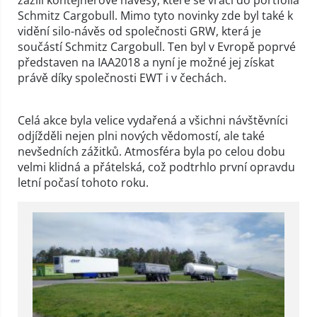
Schmitz Cargobull. Mimo tyto novinky zde byl také k
vidění silo-návěs od společnosti GRW, která je
součástí Schmitz Cargobull. Ten byl v Evropě poprvé
představen na IAA2018 a nyní je možné jej získat
právě díky společnosti EWT i v čechách.
Celá akce byla velice vydařená a všichni návštěvníci
odjížděli nejen plni nových vědomostí, ale také
nevšedních zážitků. Atmosféra byla po celou dobu
velmi klidná a přátelská, což podtrhlo první opravdu
letní počasí tohoto roku.