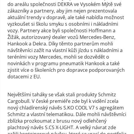
do areálu společnosti DEKRA ve Vysokém Mýtě své
zákazníky a partnery, aby jim nejen prezentovala
aktuální trendy v dopravě, ale také nabídla možnost
vyzkoušet si školu smyku s osobními i nákladními
vozy. Partnery akce byli společnosti Hoffmann a
Žižák, autorizovaný dealer vozů Mercedes-Benz,
Hankook a Dekra. Díky těmto partnerům mohli
návštěvníci zažít na vlastní kůži jízdu s nákladními a
teréními vozy Mercedes, mohli se dozvědět o
novinkách v programu pneumatik Hankook a také
zjistit více o školeních pro dopravce podporovaných
dotacemi z EU.
Největšími taháky se však stali produkty Schmitz
Cargobull. V české premiéře zde byl k vidění zcela
nový chladírenský návěs S.KO COOL V7 s agregátem
Schmitz a vlastní telematikou. Dále mohli návštěvníci
zblízka prozkoumat z brusu nový odlehčený
plachtový návěs S.CS X-LIGHT. A velký návrat zde
zažili kontejnerové návěsy, které se vrací do portfolia