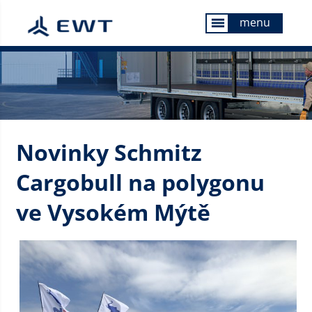
menu
menu
Novinky Schmitz
Cargobull na polygonu
ve Vysokém Mýtě