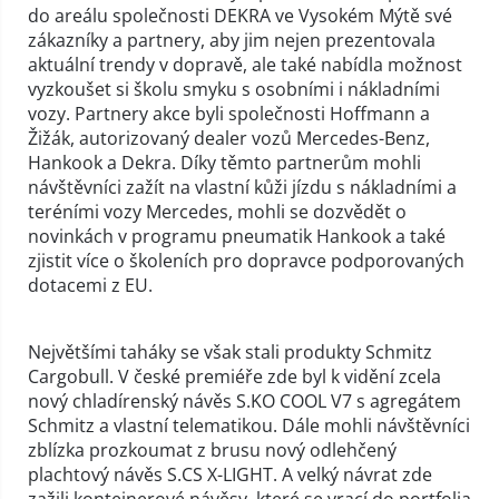
do areálu společnosti DEKRA ve Vysokém Mýtě své
zákazníky a partnery, aby jim nejen prezentovala
aktuální trendy v dopravě, ale také nabídla možnost
vyzkoušet si školu smyku s osobními i nákladními
vozy. Partnery akce byli společnosti Hoffmann a
Žižák, autorizovaný dealer vozů Mercedes-Benz,
Hankook a Dekra. Díky těmto partnerům mohli
návštěvníci zažít na vlastní kůži jízdu s nákladními a
teréními vozy Mercedes, mohli se dozvědět o
novinkách v programu pneumatik Hankook a také
zjistit více o školeních pro dopravce podporovaných
dotacemi z EU.
Největšími taháky se však stali produkty Schmitz
Cargobull. V české premiéře zde byl k vidění zcela
nový chladírenský návěs S.KO COOL V7 s agregátem
Schmitz a vlastní telematikou. Dále mohli návštěvníci
zblízka prozkoumat z brusu nový odlehčený
plachtový návěs S.CS X-LIGHT. A velký návrat zde
zažili kontejnerové návěsy, které se vrací do portfolia