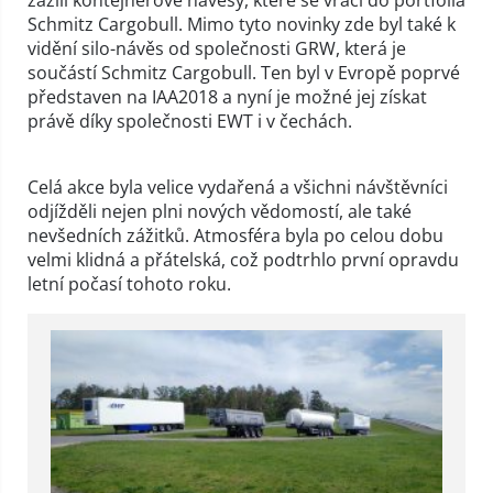
Schmitz Cargobull. Mimo tyto novinky zde byl také k
vidění silo-návěs od společnosti GRW, která je
součástí Schmitz Cargobull. Ten byl v Evropě poprvé
představen na IAA2018 a nyní je možné jej získat
právě díky společnosti EWT i v čechách.
Celá akce byla velice vydařená a všichni návštěvníci
odjížděli nejen plni nových vědomostí, ale také
nevšedních zážitků. Atmosféra byla po celou dobu
velmi klidná a přátelská, což podtrhlo první opravdu
letní počasí tohoto roku.