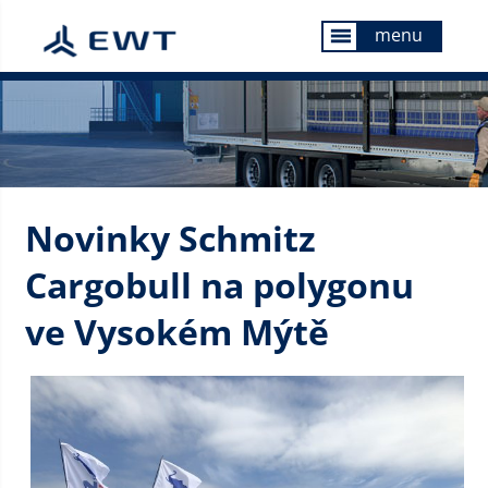
menu
menu
Novinky Schmitz
Cargobull na polygonu
ve Vysokém Mýtě