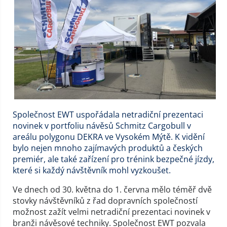
Společnost EWT uspořádala netradiční prezentaci
novinek v portfoliu návěsů Schmitz Cargobull v
areálu polygonu DEKRA ve Vysokém Mýtě. K vidění
bylo nejen mnoho zajímavých produktů a českých
premiér, ale také zařízení pro trénink bezpečné jízdy,
které si každý návštěvník mohl vyzkoušet.
Ve dnech od 30. května do 1. června mělo téměř dvě
stovky návštěvníků z řad dopravních společností
možnost zažít velmi netradiční prezentaci novinek v
branži návěsové techniky. Společnost EWT pozvala