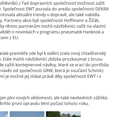
vštěvníků z řad dopravních společností možnost zažít
ky. Společnost EWT pozvala do areálu společnosti DEKRA
ntovala aktuální trendy v dopravě, ale také nabídla
. Partnery akce byli společnosti Hoffmann a Žižák,
y těmto partnerům mohli návštěvníci zažít na vlastní
dozvědět o novinkách v programu pneumatik Hankook a
cemi z EU.
české premiéře zde byl k vidění zcela nový chladírenský
. Dále mohli návštěvníci zblízka prozkoumat z brusu
 zažili kontejnerové návěsy, které se vrací do portfolia
o-návěs od společnosti GRW, která je součástí Schmitz
í je možné jej získat právě díky společnosti EWT i v
nejen plni nových vědomostí, ale také nevšedních zážitků.
trhlo první opravdu letní počasí tohoto roku.