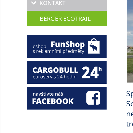
KONTAKT
BERGER ECOTRAIL
S
S
n
t