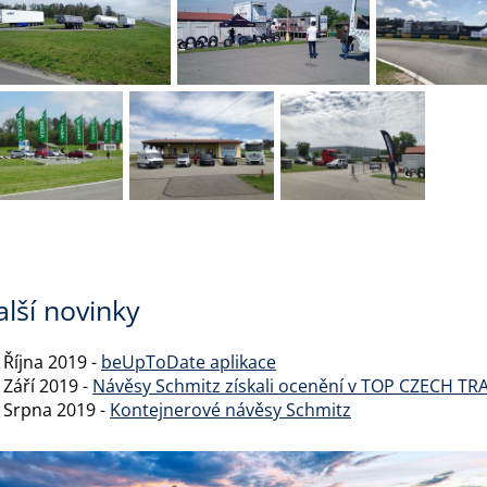
alší novinky
 Října 2019 -
beUpToDate aplikace
 Září 2019 -
Návěsy Schmitz získali ocenění v TOP CZECH T
. Srpna 2019 -
Kontejnerové návěsy Schmitz