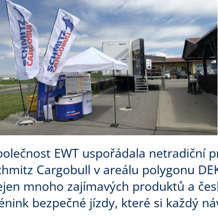
polečnost EWT uspořádala netradiční pr
chmitz Cargobull v areálu polygonu DE
ejen mnoho zajímavých produktů a český
rénink bezpečné jízdy, které si každý n