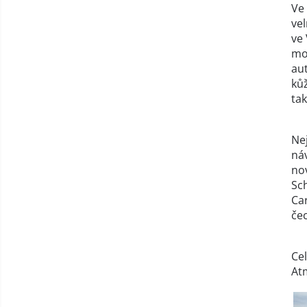
Ve
ve
ve 
mo
au
ků
tak
Nej
ná
nov
Sch
Car
če
Cel
Atm