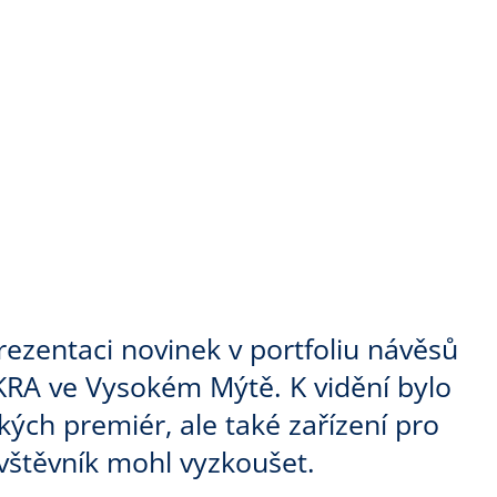
ezentaci novinek v portfoliu návěsů
KRA ve Vysokém Mýtě. K vidění bylo
ch premiér, ale také zařízení pro
ávštěvník mohl vyzkoušet.