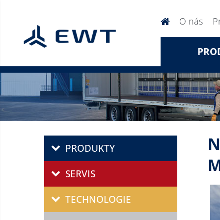
O nás
P
PRO
N
PRODUKTY
M
SERVIS
TECHNOLOGIE