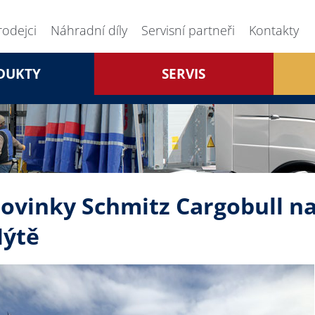
rodejci
Náhradní díly
Servisní partneři
Kontakty
DUKTY
SERVIS
ovinky Schmitz Cargobull n
ýtě