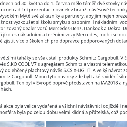
 dnech od 30. května do 1. června mělo téměř dvě stovky ná
lmi netradiční prezentaci novinek v branži návěsové techni
Vysokém Mýtě své zákazníky a partnery, aby jim nejen preze
žnost vyzkoušet si školu smyku s osobními i nákladními vozy
torizovaný dealer vozů Mercedes-Benz, Hankook a Dekra. Dík
ži jízdu s nákladními a teréními vozy Mercedes, mohli se 
é zjistit více o školeních pro dopravce podporovaných dota
většími taháky se však stali produkty Schmitz Cargobull. V 
věs S.KO COOL V7 s agregátem Schmitz a vlastní telematikou
ý odlehčený plachtový návěs S.CS X-LIGHT. A velký návrat zde
mitz Cargobull. Mimo tyto novinky zde byl také k vidění sil
gobull. Ten byl v Evropě poprvé představen na IAA2018 a nyn
chách.
á akce byla velice vydařená a všichni návštěvníci odjížděli 
osféra byla po celou dobu velmi klidná a přátelská, což pod