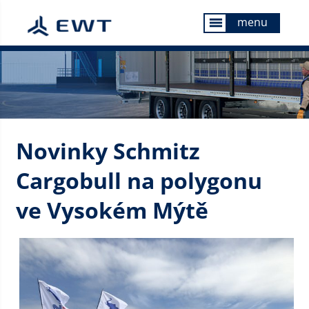
menu
menu
Novinky Schmitz
Cargobull na polygonu
ve Vysokém Mýtě