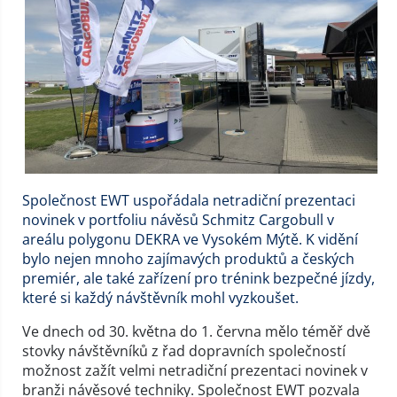
Společnost EWT uspořádala netradiční prezentaci
novinek v portfoliu návěsů Schmitz Cargobull v
areálu polygonu DEKRA ve Vysokém Mýtě. K vidění
bylo nejen mnoho zajímavých produktů a českých
premiér, ale také zařízení pro trénink bezpečné jízdy,
které si každý návštěvník mohl vyzkoušet.
Ve dnech od 30. května do 1. června mělo téměř dvě
stovky návštěvníků z řad dopravních společností
možnost zažít velmi netradiční prezentaci novinek v
branži návěsové techniky. Společnost EWT pozvala