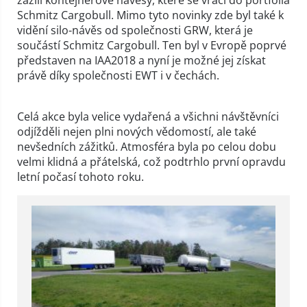
Schmitz Cargobull. Mimo tyto novinky zde byl také k
vidění silo-návěs od společnosti GRW, která je
součástí Schmitz Cargobull. Ten byl v Evropě poprvé
představen na IAA2018 a nyní je možné jej získat
právě díky společnosti EWT i v čechách.
Celá akce byla velice vydařená a všichni návštěvníci
odjížděli nejen plni nových vědomostí, ale také
nevšedních zážitků. Atmosféra byla po celou dobu
velmi klidná a přátelská, což podtrhlo první opravdu
letní počasí tohoto roku.