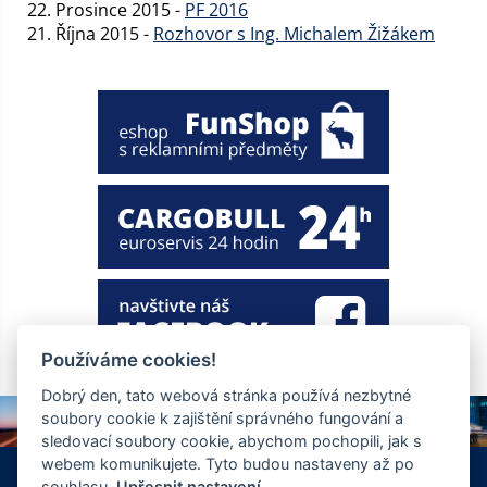
22. Prosince 2015 -
PF 2016
21. Října 2015 -
Rozhovor s Ing. Michalem Žižákem
Používáme cookies!
Dobrý den, tato webová stránka používá nezbytné
soubory cookie k zajištění správného fungování a
sledovací soubory cookie, abychom pochopili, jak s
webem komunikujete. Tyto budou nastaveny až po
+420 326 901 186
info@ewt.cz
souhlasu.
Upřesnit nastavení