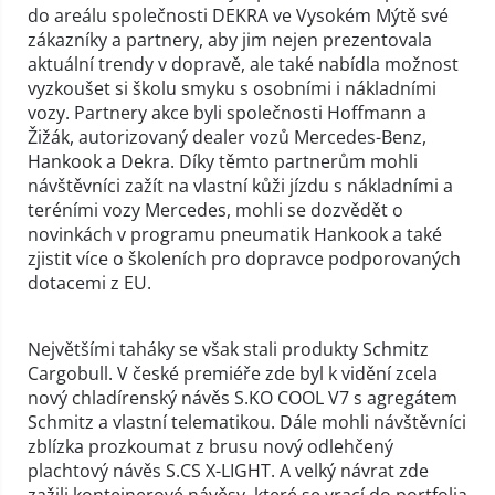
do areálu společnosti DEKRA ve Vysokém Mýtě své
zákazníky a partnery, aby jim nejen prezentovala
aktuální trendy v dopravě, ale také nabídla možnost
vyzkoušet si školu smyku s osobními i nákladními
vozy. Partnery akce byli společnosti Hoffmann a
Žižák, autorizovaný dealer vozů Mercedes-Benz,
Hankook a Dekra. Díky těmto partnerům mohli
návštěvníci zažít na vlastní kůži jízdu s nákladními a
teréními vozy Mercedes, mohli se dozvědět o
novinkách v programu pneumatik Hankook a také
zjistit více o školeních pro dopravce podporovaných
dotacemi z EU.
Největšími taháky se však stali produkty Schmitz
Cargobull. V české premiéře zde byl k vidění zcela
nový chladírenský návěs S.KO COOL V7 s agregátem
Schmitz a vlastní telematikou. Dále mohli návštěvníci
zblízka prozkoumat z brusu nový odlehčený
plachtový návěs S.CS X-LIGHT. A velký návrat zde
zažili kontejnerové návěsy, které se vrací do portfolia