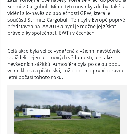
Schmitz Cargobull. Mimo tyto novinky zde byl také k
vidění silo-návěs od společnosti GRW, která je
součástí Schmitz Cargobull. Ten byl v Evropě poprvé
představen na IAA2018 a nyní je možné jej získat
právě díky společnosti EWT i v čechách.
Celá akce byla velice vydařená a všichni návštěvníci
odjížděli nejen plni nových vědomostí, ale také
nevšedních zážitků. Atmosféra byla po celou dobu
velmi klidná a přátelská, což podtrhlo první opravdu
letní počasí tohoto roku.