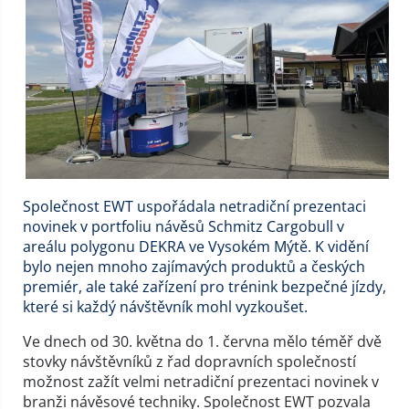
Společnost EWT uspořádala netradiční prezentaci
novinek v portfoliu návěsů Schmitz Cargobull v
areálu polygonu DEKRA ve Vysokém Mýtě. K vidění
bylo nejen mnoho zajímavých produktů a českých
premiér, ale také zařízení pro trénink bezpečné jízdy,
které si každý návštěvník mohl vyzkoušet.
Ve dnech od 30. května do 1. června mělo téměř dvě
stovky návštěvníků z řad dopravních společností
možnost zažít velmi netradiční prezentaci novinek v
branži návěsové techniky. Společnost EWT pozvala