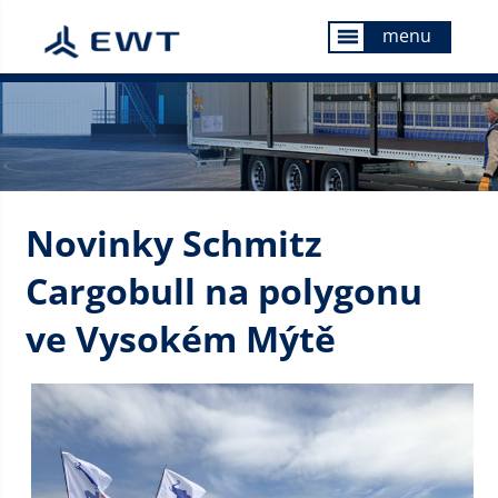
menu
menu
Novinky Schmitz
Cargobull na polygonu
ve Vysokém Mýtě