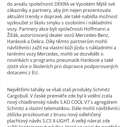
do areálu společnosti DEKRA ve Vysokém Mýtě své
zákazníky a partnery, aby jim nejen prezentovala
aktuální trendy v dopravě, ale také nabídla možnost
vyzkoušet si školu smyku s osobními i nákladními
vozy. Partnery akce byli společnosti Hoffmann a
Žižák, autorizovaný dealer vozů Mercedes-Benz,
Hankook a Dekra. Díky těmto partnerům mohli
návštěvníci zažít na vlastní kůži jízdu s nákladními a
teréními vozy Mercedes, mohli se dozvědět o
novinkách v programu pneumatik Hankook a také
zjistit více o školeních pro dopravce podporovaných
dotacemi z EU.
Největšími taháky se však stali produkty Schmitz
Cargobull. V české premiéře zde byl k vidění zcela
nový chladírenský návěs S.KO COOL V7 s agregátem
Schmitz a vlastní telematikou. Dále mohli návštěvníci
zblízka prozkoumat z brusu nový odlehčený
plachtový návěs S.CS X-LIGHT. A velký návrat zde
zažili kontejnerové návěsy, které se vrací do portfolia