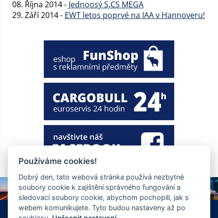
08. Října 2014 -
Jednoosý S.CS MEGA
29. Září 2014 -
EWT letos poprvé na IAA v Hannoveru!
Používáme cookies!
Dobrý den, tato webová stránka používá nezbytné
soubory cookie k zajištění správného fungování a
sledovací soubory cookie, abychom pochopili, jak s
webem komunikujete. Tyto budou nastaveny až po
+420 326 901 186
info@ewt.cz
souhlasu.
Upřesnit nastavení