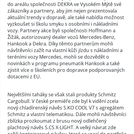
do areálu společnosti DEKRA ve Vysokém Mýtě své
zákazníky a partnery, aby jim nejen prezentovala
aktuální trendy v dopravě, ale také nabídla možnost
vyzkoušet si školu smyku s osobními i nákladními
vozy. Partnery akce byli společnosti Hoffmann a
Žižák, autorizovaný dealer vozů Mercedes-Benz,
Hankook a Dekra. Díky těmto partnerům mohli
návštěvníci zažít na vlastní kůži jízdu s nákladními a
teréními vozy Mercedes, mohli se dozvědět o
novinkách v programu pneumatik Hankook a také
zjistit více o školeních pro dopravce podporovaných
dotacemi z EU.
Největšími taháky se však stali produkty Schmitz
Cargobull. V české premiéře zde byl k vidění zcela
nový chladírenský návěs S.KO COOL V7 s agregátem
Schmitz a vlastní telematikou. Dále mohli návštěvníci
zblízka prozkoumat z brusu nový odlehčený
plachtový návěs S.CS X-LIGHT. A velký návrat zde
zažili kontejnerové návěsy, které se vrací do portfolia