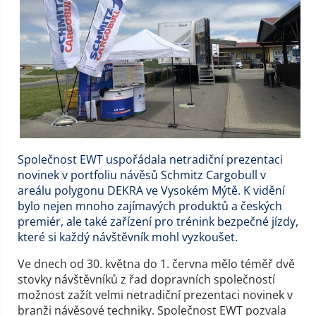
Společnost EWT uspořádala netradiční prezentaci
novinek v portfoliu návěsů Schmitz Cargobull v
areálu polygonu DEKRA ve Vysokém Mýtě. K vidění
bylo nejen mnoho zajímavých produktů a českých
premiér, ale také zařízení pro trénink bezpečné jízdy,
které si každý návštěvník mohl vyzkoušet.
Ve dnech od 30. května do 1. června mělo téměř dvě
stovky návštěvníků z řad dopravních společností
možnost zažít velmi netradiční prezentaci novinek v
branži návěsové techniky. Společnost EWT pozvala