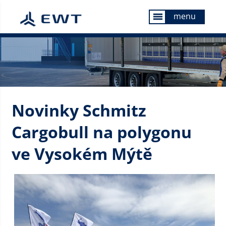
menu
menu
Novinky Schmitz
Cargobull na polygonu
ve Vysokém Mýtě