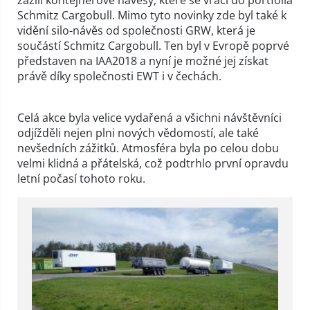
Schmitz Cargobull. Mimo tyto novinky zde byl také k
vidění silo-návěs od společnosti GRW, která je
součástí Schmitz Cargobull. Ten byl v Evropě poprvé
představen na IAA2018 a nyní je možné jej získat
právě díky společnosti EWT i v čechách.
Celá akce byla velice vydařená a všichni návštěvníci
odjížděli nejen plni nových vědomostí, ale také
nevšedních zážitků. Atmosféra byla po celou dobu
velmi klidná a přátelská, což podtrhlo první opravdu
letní počasí tohoto roku.