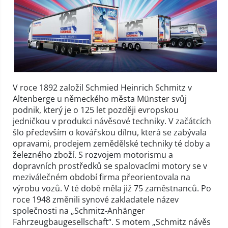
V roce 1892 založil Schmied Heinrich Schmitz v
Altenberge u německého města Münster svůj
podnik, který je o 125 let později evropskou
jedničkou v produkci návěsové techniky. V začátcích
šlo především o kovářskou dílnu, která se zabývala
opravami, prodejem zemědělské techniky té doby a
železného zboží. S rozvojem motorismu a
dopravních prostředků se spalovacími motory se v
meziválečném období firma přeorientovala na
výrobu vozů. V té době měla již 75 zaměstnanců. Po
roce 1948 změnili synové zakladatele název
společnosti na „Schmitz-Anhänger
Fahrzeugbaugesellschaft“. S motem „Schmitz návěs