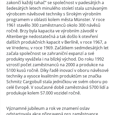
zakončí každý tahač“ se společnost v padesátých a
šedesátých letech minulého století stala uznávaným
výrobcem návěsové techniky s širokým výrobním
programem v oblasti kolem města Münster. V roce
1961 stavělo 300 zaměstnanců okolo 300 návěsů
ročně. Brzy byla kapacita ve výrobním závodě v
Altenberge nedostatečná a tak došlo k otevření
dalších produkčních kapacit v Berlíně, v roce 1967, a
ve Vredenu, v roce 1969. Začátkem sedmdesátých let
začala společnost se zahraniční expanzí a své
produkty vyvážela i na blízký východ. Do roku 1992
vzrostl počet zaměstnanců na 2000 a produkce na
5100 kusů ročně. Díky řadě inovací v oboru návěsové
techniky a vysoce kvalitním produktům se značka
Schmitz Cargobull stala jedničkou ve svém oboru po
celé Evropě. V současné době zaměstnává 5700 lidí a
produkuje kolem 57.000 vozidel ročně.
Významné jubileum a rok ve znamení oslav
odstartovala akce připravená pro zaměstnance