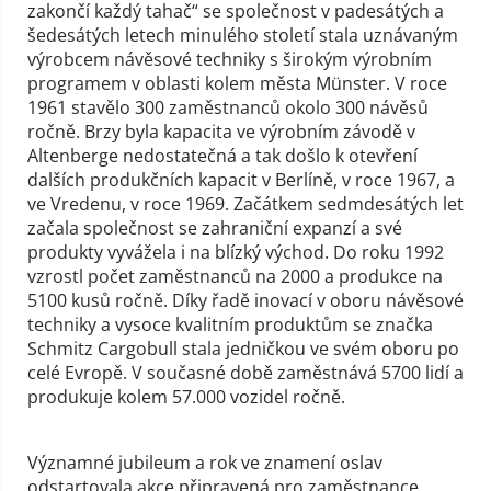
zakončí každý tahač“ se společnost v padesátých a
šedesátých letech minulého století stala uznávaným
výrobcem návěsové techniky s širokým výrobním
programem v oblasti kolem města Münster. V roce
1961 stavělo 300 zaměstnanců okolo 300 návěsů
ročně. Brzy byla kapacita ve výrobním závodě v
Altenberge nedostatečná a tak došlo k otevření
dalších produkčních kapacit v Berlíně, v roce 1967, a
ve Vredenu, v roce 1969. Začátkem sedmdesátých let
začala společnost se zahraniční expanzí a své
produkty vyvážela i na blízký východ. Do roku 1992
vzrostl počet zaměstnanců na 2000 a produkce na
5100 kusů ročně. Díky řadě inovací v oboru návěsové
techniky a vysoce kvalitním produktům se značka
Schmitz Cargobull stala jedničkou ve svém oboru po
celé Evropě. V současné době zaměstnává 5700 lidí a
produkuje kolem 57.000 vozidel ročně.
Významné jubileum a rok ve znamení oslav
odstartovala akce připravená pro zaměstnance