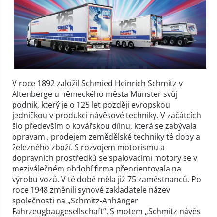
V roce 1892 založil Schmied Heinrich Schmitz v
Altenberge u německého města Münster svůj
podnik, který je o 125 let později evropskou
jedničkou v produkci návěsové techniky. V začátcích
šlo především o kovářskou dílnu, která se zabývala
opravami, prodejem zemědělské techniky té doby a
železného zboží. S rozvojem motorismu a
dopravních prostředků se spalovacími motory se v
meziválečném období firma přeorientovala na
výrobu vozů. V té době měla již 75 zaměstnanců. Po
roce 1948 změnili synové zakladatele název
společnosti na „Schmitz-Anhänger
Fahrzeugbaugesellschaft“. S motem „Schmitz návěs