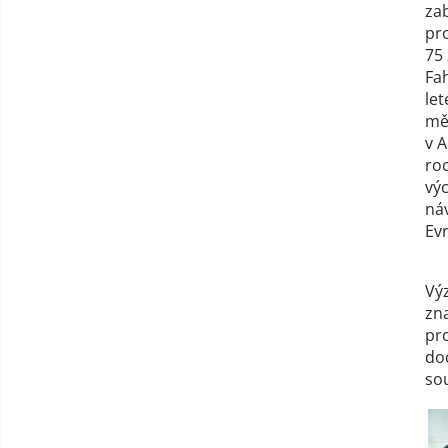
za
pr
75
Fa
le
mě
v A
roc
vý
ná
Ev
Vý
zna
pro
doc
so