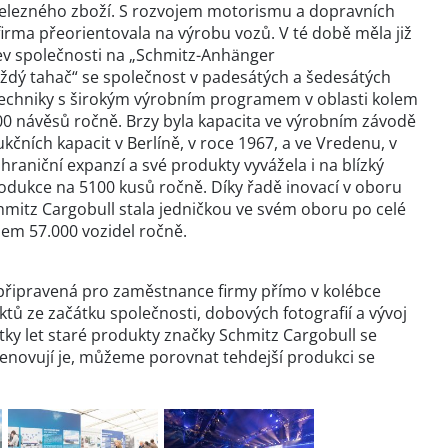
železného zboží. S rozvojem motorismu a dopravních
rma přeorientovala na výrobu vozů. V té době měla již
ev společnosti na „Schmitz-Anhänger
ždý tahač“ se společnost v padesátých a šedesátých
techniky s širokým výrobním programem v oblasti kolem
0 návěsů ročně. Brzy byla kapacita ve výrobním závodě
kčních kapacit v Berlíně, v roce 1967, a ve Vredenu, v
raniční expanzí a své produkty vyvážela i na blízký
odukce na 5100 kusů ročně. Díky řadě inovací v oboru
mitz Cargobull stala jedničkou ve svém oboru po celé
em 57.000 vozidel ročně.
připravená pro zaměstnance firmy přímo v kolébce
aktů ze začátku společnosti, dobových fotografií a vývoj
tky let staré produkty značky Schmitz Cargobull se
 renovují je, můžeme porovnat tehdejší produkci se