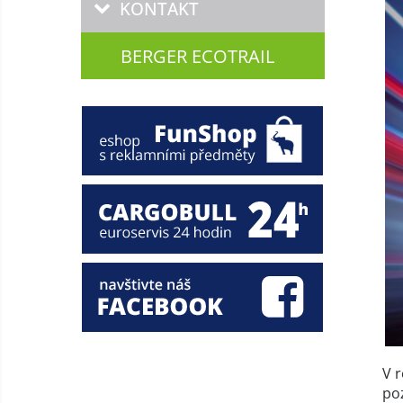
KONTAKT
BERGER ECOTRAIL
V 
poz