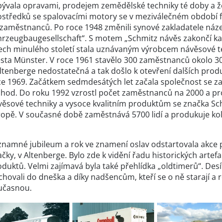
bývala opravami, prodejem zemědělské techniky té doby a 
ostředků se spalovacími motory se v meziválečném období fi
 zaměstnanců. Po roce 1948 změnili synové zakladatele náz
hrzeugbaugesellschaft“. S motem „Schmitz návěs zakončí ka
tech minulého století stala uznávaným výrobcem návěsové 
sta Münster. V roce 1961 stavělo 300 zaměstnanců okolo 30
ltenberge nedostatečná a tak došlo k otevření dalších produ
e 1969. Začátkem sedmdesátých let začala společnost se zah
chod. Do roku 1992 vzrostl počet zaměstnanců na 2000 a pr
věsové techniky a vysoce kvalitním produktům se značka Sch
ropě. V současné době zaměstnává 5700 lidí a produkuje kol
znamné jubileum a rok ve znamení oslav odstartovala akce 
čky, v Altenberge. Bylo zde k vidění řadu historických artef
duktů. Velmi zajímavá byla také přehlídka „oldtimerů“. Desí
hovali do dneška a díky nadšencům, kteří se o ně starají a
učasnou.