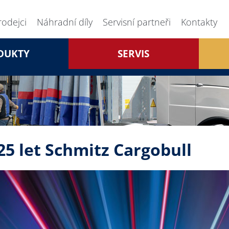
rodejci
Náhradní díly
Servisní partneři
Kontakty
DUKTY
SERVIS
25 let Schmitz Cargobull