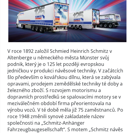
V roce 1892 založil Schmied Heinrich Schmitz v
Altenberge u německého města Münster svůj
podnik, který je o 125 let později evropskou
jedničkou v produkci návěsové techniky. V začátcích
šlo především o kovářskou dílnu, která se zabývala
opravami, prodejem zemědělské techniky té doby a
železného zboží. S rozvojem motorismu a
dopravních prostředků se spalovacími motory se v
meziválečném období firma přeorientovala na
výrobu vozů. V té době měla již 75 zaměstnanců. Po
roce 1948 změnili synové zakladatele název
společnosti na „Schmitz-Anhänger
Fahrzeugbaugesellschaft“. S motem „Schmitz návěs