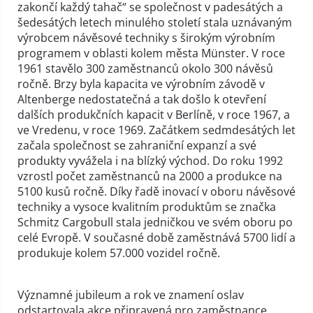
zakončí každý tahač“ se společnost v padesátých a
šedesátých letech minulého století stala uznávaným
výrobcem návěsové techniky s širokým výrobním
programem v oblasti kolem města Münster. V roce
1961 stavělo 300 zaměstnanců okolo 300 návěsů
ročně. Brzy byla kapacita ve výrobním závodě v
Altenberge nedostatečná a tak došlo k otevření
dalších produkčních kapacit v Berlíně, v roce 1967, a
ve Vredenu, v roce 1969. Začátkem sedmdesátých let
začala společnost se zahraniční expanzí a své
produkty vyvážela i na blízký východ. Do roku 1992
vzrostl počet zaměstnanců na 2000 a produkce na
5100 kusů ročně. Díky řadě inovací v oboru návěsové
techniky a vysoce kvalitním produktům se značka
Schmitz Cargobull stala jedničkou ve svém oboru po
celé Evropě. V současné době zaměstnává 5700 lidí a
produkuje kolem 57.000 vozidel ročně.
Významné jubileum a rok ve znamení oslav
odstartovala akce připravená pro zaměstnance