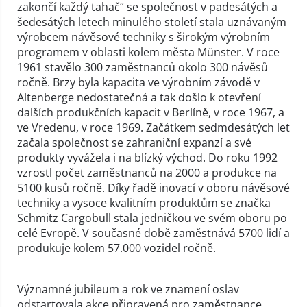
zakončí každý tahač“ se společnost v padesátých a
šedesátých letech minulého století stala uznávaným
výrobcem návěsové techniky s širokým výrobním
programem v oblasti kolem města Münster. V roce
1961 stavělo 300 zaměstnanců okolo 300 návěsů
ročně. Brzy byla kapacita ve výrobním závodě v
Altenberge nedostatečná a tak došlo k otevření
dalších produkčních kapacit v Berlíně, v roce 1967, a
ve Vredenu, v roce 1969. Začátkem sedmdesátých let
začala společnost se zahraniční expanzí a své
produkty vyvážela i na blízký východ. Do roku 1992
vzrostl počet zaměstnanců na 2000 a produkce na
5100 kusů ročně. Díky řadě inovací v oboru návěsové
techniky a vysoce kvalitním produktům se značka
Schmitz Cargobull stala jedničkou ve svém oboru po
celé Evropě. V současné době zaměstnává 5700 lidí a
produkuje kolem 57.000 vozidel ročně.
Významné jubileum a rok ve znamení oslav
odstartovala akce připravená pro zaměstnance