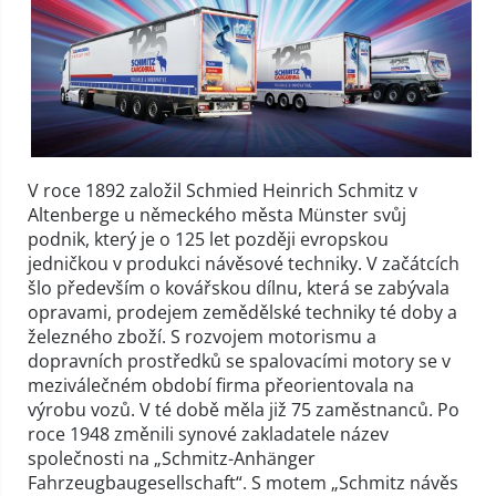
V roce 1892 založil Schmied Heinrich Schmitz v
Altenberge u německého města Münster svůj
podnik, který je o 125 let později evropskou
jedničkou v produkci návěsové techniky. V začátcích
šlo především o kovářskou dílnu, která se zabývala
opravami, prodejem zemědělské techniky té doby a
železného zboží. S rozvojem motorismu a
dopravních prostředků se spalovacími motory se v
meziválečném období firma přeorientovala na
výrobu vozů. V té době měla již 75 zaměstnanců. Po
roce 1948 změnili synové zakladatele název
společnosti na „Schmitz-Anhänger
Fahrzeugbaugesellschaft“. S motem „Schmitz návěs