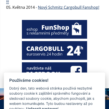
!!!
05. Května 2014 -
Nový Schmitz Cargobull Fanshop!
Používáme cookies!
Dobrý den, tato webová stránka používá nezbytné
soubory cookie k zajištění správného fungování a
sledovací soubory cookie, abychom pochopili, jak s
webem komunikujete. Tyto budou nastaveny až po
+420 326 901 186
info@ewt.cz
souhlasu.
Upřesnit nastavení