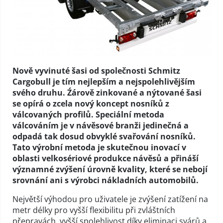
Nově vyvinuté šasi od společnosti Schmitz
Cargobull je tím nejlepším a nejspolehlivějším
svého druhu. Źárově zinkované a nýtované šasi
se opírá o zcela nový koncept nosníků z
válcovaných profilů. Speciální metoda
válcováním je v návěsové branži jedinečná a
odpadá tak dosud obvyklé svařování nosníků.
Tato výrobní metoda je skutečnou inovací v
oblasti velkosériové produkce návěsů a přináší
významné zvýšení úrovně kvality, které se nebojí
srovnání ani s výrobci nákladních automobilů.
Největší výhodou pro uživatele je zvýšení zatížení na
metr délky pro vyšší flexibilitu při zvláštních
přepravách, vyšší spolehlivost díky eliminaci svárů a