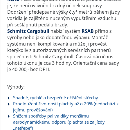
je, že není ovlivněn brzdný účinek soupravy.
Dodržení předepsané výšky čtyř metrů během jízdy
vozidla je zajištěno nuceným vypuštěním vzduchu
při sešlápnutí pedálu brzdy.
Schmitz Cargobull
nabízí systém
RSAB
přímo z
výroby nebo jako dodatečnou výbavu. Montáž
systému není komplikovaná a může ji provést
kterýkoliv z autorizovaných servisních partnerů
společnosti Schmitz Cargobull. Časová náročnost
tohoto úkonu je cca 3 hodiny. Orientační cena sady
je 40 200,- bez DPH.
Výhody:
Snadné, rychlé a bezpečné očištění střechy
Prodloužení životnosti plachty až o 20% (nedochází k
jejímu prověšování)
Snížení spotřeby paliva díky menšímu
aerodynamickému odporu (plachta se za jízdy
„netřepe“)