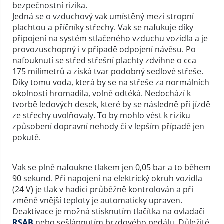
bezpečnostní rizika.
Jedná se o vzduchový vak umístěný mezi stropní
plachtou a příčníky střechy. Vak se nafukuje díky
připojení na systém stlačeného vzduchu vozidla a je
provozuschopný i v případě odpojení návěsu. Po
nafouknutí se střed střešní plachty zdvihne o cca
175 milimetrů a získá tvar podobný sedlové střeše.
Díky tomu voda, která by se na střeše za normálních
okolností hromadila, volně odtéká. Nedochází k
tvorbě ledových desek, které by se následně při jízdě
ze střechy uvolňovaly. To by mohlo vést k riziku
způsobení dopravní nehody či v lepším případě jen
pokutě.
Vak se plně nafoukne tlakem jen 0,05 bar a to během
90 sekund. Při napojení na elektrický okruh vozidla
(24 V) je tlak v hadici průběžně kontrolován a při
změně vnější teploty je automaticky upraven.
Deaktivace je možná stisknutím tlačítka na ovladači
RSAB
nebo sešlápnutím brzdového pedálu. Důležité