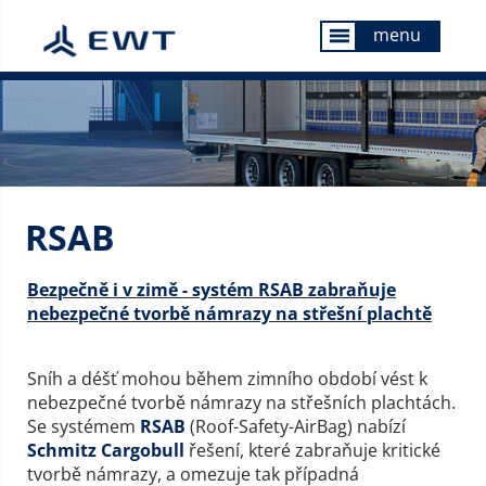
menu
menu
RSAB
Bezpečně i v zimě - systém RSAB zabraňuje
nebezpečné tvorbě námrazy na střešní plachtě
Sníh a déšť mohou během zimního období vést k
nebezpečné tvorbě námrazy na střešních plachtách.
Se systémem
RSAB
(Roof-Safety-AirBag) nabízí
Schmitz Cargobull
řešení, které zabraňuje kritické
tvorbě námrazy, a omezuje tak případná