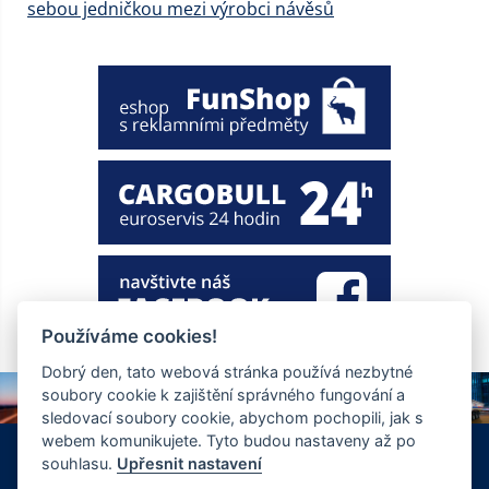
sebou jedničkou mezi výrobci návěsů
Používáme cookies!
Dobrý den, tato webová stránka používá nezbytné
soubory cookie k zajištění správného fungování a
sledovací soubory cookie, abychom pochopili, jak s
webem komunikujete. Tyto budou nastaveny až po
+420 326 901 186
info@ewt.cz
souhlasu.
Upřesnit nastavení
Zápy 255, Brandýs nad Labem 250 01