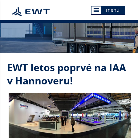
menu
menu
EWT letos poprvé na IAA
v Hannoveru!