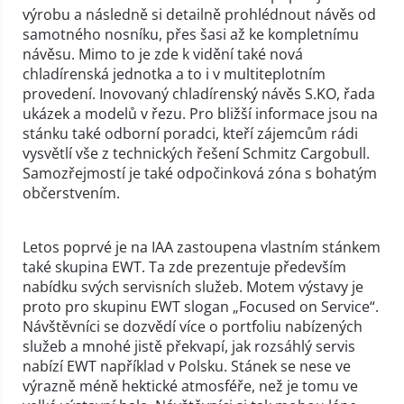
výrobu a následně si detailně prohlédnout návěs od
samotného nosníku, přes šasi až ke kompletnímu
návěsu. Mimo to je zde k vidění také nová
chladírenská jednotka a to i v multiteplotním
provedení. Inovovaný chladírenský návěs S.KO, řada
ukázek a modelů v řezu. Pro bližší informace jsou na
stánku také odborní poradci, kteří zájemcům rádi
vysvětlí vše z technických řešení Schmitz Cargobull.
Samozřejmostí je také odpočinková zóna s bohatým
občerstvením.
Letos poprvé je na IAA zastoupena vlastním stánkem
také skupina EWT. Ta zde prezentuje především
nabídku svých servisních služeb. Motem výstavy je
proto pro skupinu EWT slogan „Focused on Service“.
Návštěvníci se dozvědí více o portfoliu nabízených
služeb a mnohé jistě překvapí, jak rozsáhlý servis
nabízí EWT například v Polsku. Stánek se nese ve
výrazně méně hektické atmosféře, než je tomu ve