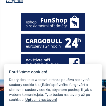
Cargobull
Používáme cookies!
Dobrý den, tato webová stránka používá nezbytné
soubory cookie k zajištění správného fungování a
sledovací soubory cookie, abychom pochopili, jak s
webem komunikujete. Tyto budou nastaveny až po
+420 326 901 186
info@ewt.cz
souhlasu.
Upřesnit nastavení
Zápy 255, Brandýs nad Labem 250 01