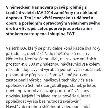
V německém Hannoveru právě probíhá již
tradiční veletrh IAA 2014 zaměřený na nákladní
dopravu. Ten je největší evropskou událostí v
oboru a posledním opravdovým veletrhem svého
druhu v Evropě. Letos poprvé je zde vlastním
stánkem zastoupena i skupina EWT.
Veletrh IAA, který se pravidelně koná každé dva roky
již řadu let, opět láká řadu návštěvníků nejen z
Německa. Není se čemu divit, na rozloze vnitřních
prostor 496.000 m2 naleznou návštěvníci vše kolem
nákladní dopravy od výrobců jednotlivých součástek
po samotné přepravce. Samozřejmě jsou zde
zastoupeni i výrobci návěsové techniky v čele se
společností Schmitz Cargobull jejíž stánek je letos
opět impozantní a ukazuje podrobně všechny
novinky. Největším lákadlem je nové šasi, které
společnost vyrábí bez nutnosti svařování.
Návštěvníci mohou shlédnout video popisující