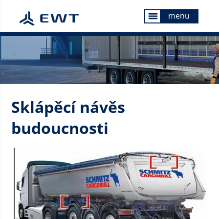
menu
menu
Sklápěcí návěs
budoucnosti