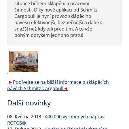
situace během sklápění a pracovní
činnosti. Díky nové aplikaci od Schmitz
Cargobull je nyní provoz sklápěcího
návěsu efektivnější, bezpečnější a daleko
snažší než kdykoli před tím. A to vše
pohým dotykem jednoho prstu!
►
Podívejte se na bližší informace o sklápěcích
návěch Schmitz Cargobull
◄
Další novinky
06. Května 2013 -
400 000 vyrobených náprav
ROTOS®