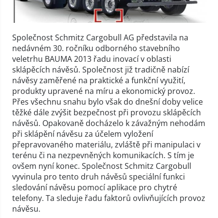
Společnost Schmitz Cargobull AG představila na
nedávném 30. ročníku odborného stavebního
veletrhu BAUMA 2013 řadu inovací v oblasti
sklápěcích návěsů. Společnost již tradičně nabízí
návěsy zaměřené na praktické a funkční využití,
produkty upravené na míru a ekonomický provoz.
Přes všechnu snahu bylo však do dnešní doby velice
těžké dále zvýšit bezpečnost při provozu sklápěcích
návěsů. Opakovaně docházelo k závažným nehodám
při sklápění návěsu za účelem vyložení
přepravovaného materiálu, zvláště při manipulaci v
terénu či na nezpevněných komunikacích. S tím je
ovšem nyní konec. Společnost Schmitz Cargobull
vyvinula pro tento druh návěsů speciální funkci
sledování návěsu pomocí aplikace pro chytré
telefony. Ta sleduje řadu faktorů ovlivňujících provoz
návěsu.