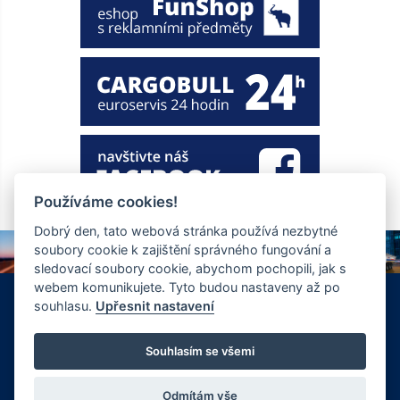
Používáme cookies!
Dobrý den, tato webová stránka používá nezbytné
soubory cookie k zajištění správného fungování a
sledovací soubory cookie, abychom pochopili, jak s
webem komunikujete. Tyto budou nastaveny až po
+420 326 901 186
info@ewt.cz
souhlasu.
Upřesnit nastavení
Zápy 255, Brandýs nad Labem 250 01
© Copyright 2026 Společnost EWT spol. s.r.o., realizace
Souhlasím se všemi
FlexiSystems s.r.o.:
e-learning
,
tvorba webových stránek
.
Odmítám vše