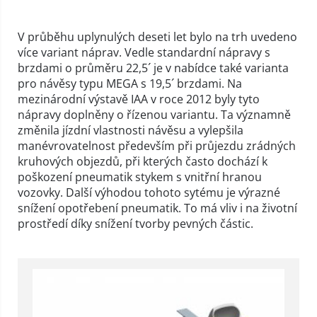
V průběhu uplynulých deseti let bylo na trh uvedeno
více variant náprav. Vedle standardní nápravy s
brzdami o průměru 22,5´ je v nabídce také varianta
pro návěsy typu MEGA s 19,5´ brzdami. Na
mezinárodní výstavě IAA v roce 2012 byly tyto
nápravy doplněny o řízenou variantu. Ta významně
změnila jízdní vlastnosti návěsu a vylepšila
manévrovatelnost především při průjezdu zrádných
kruhových objezdů, při kterých často dochází k
poškození pneumatik stykem s vnitřní hranou
vozovky. Další výhodou tohoto sytému je výrazné
snížení opotřebení pneumatik. To má vliv i na životní
prostředí díky snížení tvorby pevných částic.