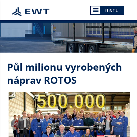
menu
menu
Půl milionu vyrobených
náprav ROTOS