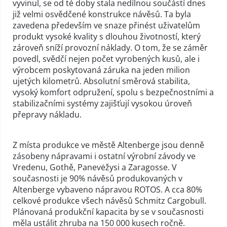
vyvinul, se od té doby stala nedílnou součástí dnes
již velmi osvědčené konstrukce návěsů. Ta byla
zavedena především ve snaze přinést uživatelům
produkt vysoké kvality s dlouhou životností, který
zároveň sníží provozní náklady. O tom, že se záměr
povedl, svědčí nejen počet vyrobených kusů, ale i
výrobcem poskytovaná záruka na jeden milion
ujetých kilometrů. Absolutní směrová stabilita,
vysoký komfort odpružení, spolu s bezpečnostními a
stabilizačními systémy zajišťují vysokou úroveň
přepravy nákladu.
Z místa produkce ve městě Altenberge jsou denně
zásobeny nápravami i ostatní výrobní závody ve
Vredenu, Gothě, Panevėžysi a Zaragosse. V
současnosti je 90% návěsů produkovaných v
Altenberge vybaveno nápravou ROTOS. A cca 80%
celkové produkce všech návěsů Schmitz Cargobull.
Plánovaná produkční kapacita by se v současnosti
měla ustálit zhruba na 150 000 kusech ročně.