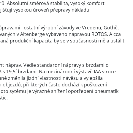
ů. Absolutní směrová stabilita, vysoký komfort
jišťují vysokou úroveň přepravy nákladu.
pravami i ostatní výrobní závody ve Vredenu, Gothě,
ovaných v Altenberge vybaveno nápravou ROTOS. A cca
ná produkční kapacita by se v současnosti měla ustálit
ant náprav. Vedle standardní nápravy s brzdami o
 s 19,5´ brzdami. Na mezinárodní výstavě IAA v roce
ě změnila jízdní vlastnosti návěsu a vylepšila
objezdů, při kterých často dochází k poškození
hoto sytému je výrazné snížení opotřebení pneumatik.
tic.