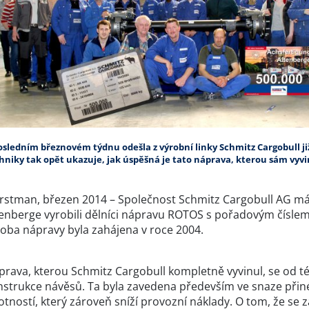
osledním březnovém týdnu odešla z výrobní linky Schmitz Cargobull j
hniky tak opět ukazuje, jak úspěšná je tato náprava, kterou sám vyvi
rstman, březen 2014 – Společnost Schmitz Cargobull AG m
tenberge vyrobili dělníci nápravu ROTOS s pořadovým číslem
roba nápravy byla zahájena v roce 2004.
prava, kterou Schmitz Cargobull kompletně vyvinul, se od té
nstrukce návěsů. Ta byla zavedena především ve snaze přiné
otností, který zároveň sníží provozní náklady. O tom, že se 