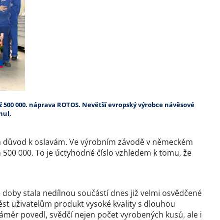
iž 500 000. náprava ROTOS. Nevětší evropský výrobce návěsové
nul.
á důvod k oslavám. Ve výrobním závodě v německém
 500 000. To je úctyhodné číslo vzhledem k tomu, že
 doby stala nedílnou součástí dnes již velmi osvědčené
st uživatelům produkt vysoké kvality s dlouhou
záměr povedl, svědčí nejen počet vyrobených kusů, ale i