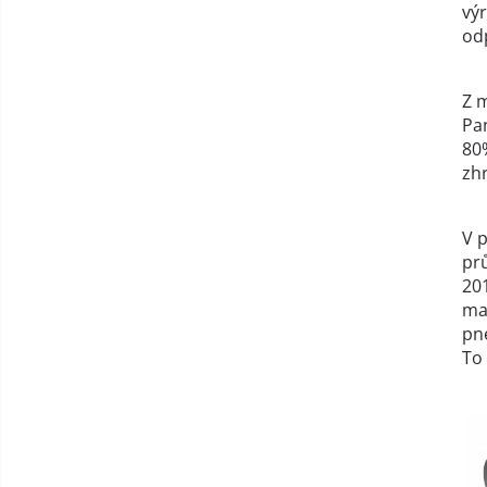
vý
od
Z 
Pa
80
zh
V 
pr
201
ma
pn
To 