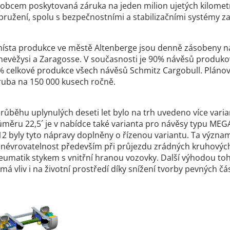
robcem poskytovaná záruka na jeden milion ujetých kilometr
pružení, spolu s bezpečnostními a stabilizačními systémy za
místa produkce ve městě Altenberge jsou denně zásobeny ná
nevėžysi a Zaragosse. V současnosti je 90% návěsů produk
% celkové produkce všech návěsů Schmitz Cargobull. Plánova
ruba na 150 000 kusech ročně.
průběhu uplynulých deseti let bylo na trh uvedeno více vari
ůměru 22,5´ je v nabídce také varianta pro návěsy typu MEGA
2 byly tyto nápravy doplněny o řízenou variantu. Ta významn
névrovatelnost především při průjezdu zrádných kruhových 
eumatik stykem s vnitřní hranou vozovky. Další výhodou to
má vliv i na životní prostředí díky snížení tvorby pevných čás