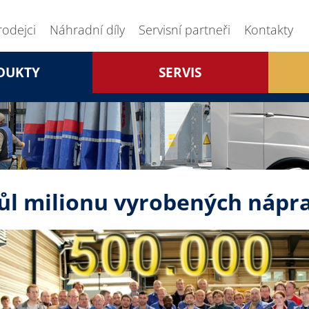
rodejci
Náhradní díly
Servisní partneři
Kontakty
DUKTY
SERVIS
ůl milionu vyrobených nápr