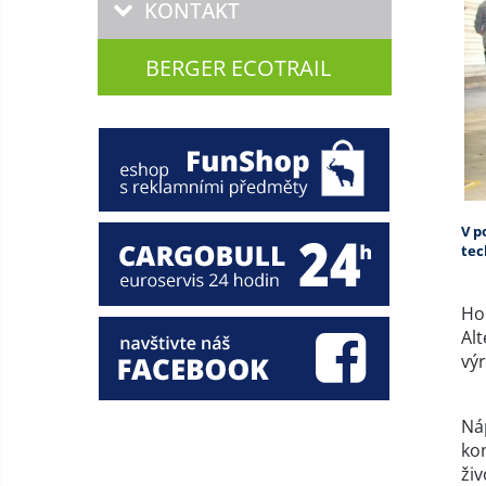
KONTAKT
BERGER ECOTRAIL
V p
tec
Ho
Al
vý
Ná
ko
živ