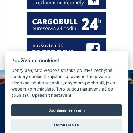
Používáme cookies!
Dobrý den, tato webová stránka používá nezbytné
soubory cookie k zajištění správného fungování a
sledovací soubory cookie, abychom pochopili, jak s
webem komunikujete. Tyto budou nastaveny až po
+420 326 901 186
info@ewt.cz
souhlasu.
Upřesnit nastavení
Zápy 255, Brandýs nad Labem 250 01
© Copyright 2026 Společnost EWT spol. s.r.o., realizace
Souhlasím se všemi
FlexiSystems s.r.o.:
e-learning
,
tvorba webových stránek
.
Odmítám vše
Vyrobil FlexiSystems s.r.o.
|
CMS FLexiSite
eLearning FlexiEdu