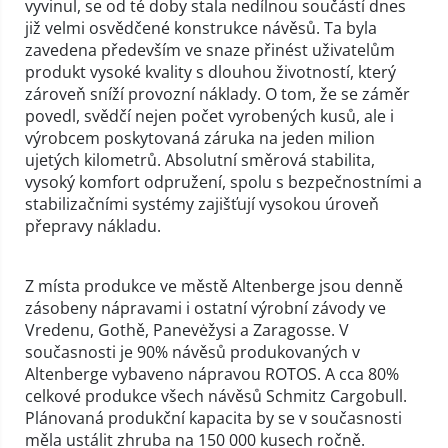
vyvinul, se od té doby stala nedílnou součástí dnes
již velmi osvědčené konstrukce návěsů. Ta byla
zavedena především ve snaze přinést uživatelům
produkt vysoké kvality s dlouhou životností, který
zároveň sníží provozní náklady. O tom, že se záměr
povedl, svědčí nejen počet vyrobených kusů, ale i
výrobcem poskytovaná záruka na jeden milion
ujetých kilometrů. Absolutní směrová stabilita,
vysoký komfort odpružení, spolu s bezpečnostními a
stabilizačními systémy zajišťují vysokou úroveň
přepravy nákladu.
Z místa produkce ve městě Altenberge jsou denně
zásobeny nápravami i ostatní výrobní závody ve
Vredenu, Gothě, Panevėžysi a Zaragosse. V
současnosti je 90% návěsů produkovaných v
Altenberge vybaveno nápravou ROTOS. A cca 80%
celkové produkce všech návěsů Schmitz Cargobull.
Plánovaná produkční kapacita by se v současnosti
měla ustálit zhruba na 150 000 kusech ročně.