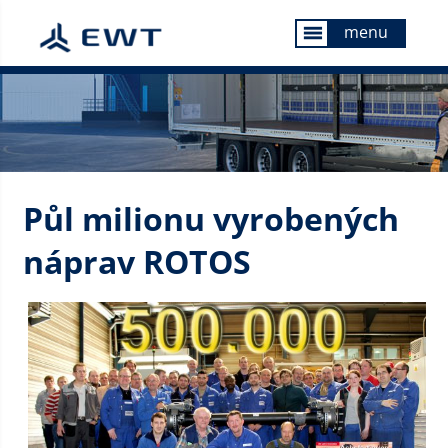
menu
menu
Půl milionu vyrobených
náprav ROTOS