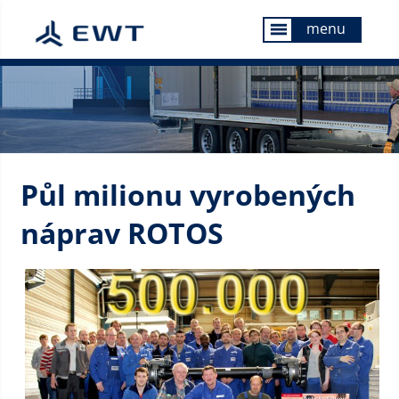
menu
menu
Půl milionu vyrobených
náprav ROTOS