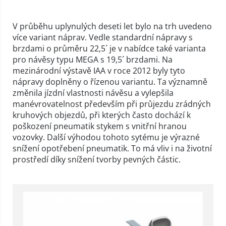
V průběhu uplynulých deseti let bylo na trh uvedeno
více variant náprav. Vedle standardní nápravy s
brzdami o průměru 22,5´ je v nabídce také varianta
pro návěsy typu MEGA s 19,5´ brzdami. Na
mezinárodní výstavě IAA v roce 2012 byly tyto
nápravy doplněny o řízenou variantu. Ta významně
změnila jízdní vlastnosti návěsu a vylepšila
manévrovatelnost především při průjezdu zrádných
kruhových objezdů, při kterých často dochází k
poškození pneumatik stykem s vnitřní hranou
vozovky. Další výhodou tohoto sytému je výrazné
snížení opotřebení pneumatik. To má vliv i na životní
prostředí díky snížení tvorby pevných částic.