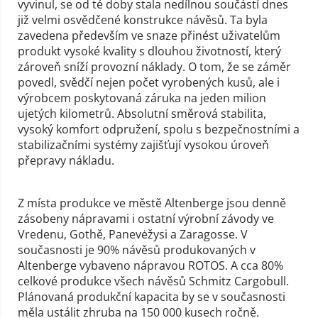
vyvinul, se od té doby stala nedílnou součástí dnes
již velmi osvědčené konstrukce návěsů. Ta byla
zavedena především ve snaze přinést uživatelům
produkt vysoké kvality s dlouhou životností, který
zároveň sníží provozní náklady. O tom, že se záměr
povedl, svědčí nejen počet vyrobených kusů, ale i
výrobcem poskytovaná záruka na jeden milion
ujetých kilometrů. Absolutní směrová stabilita,
vysoký komfort odpružení, spolu s bezpečnostními a
stabilizačními systémy zajišťují vysokou úroveň
přepravy nákladu.
Z místa produkce ve městě Altenberge jsou denně
zásobeny nápravami i ostatní výrobní závody ve
Vredenu, Gothě, Panevėžysi a Zaragosse. V
současnosti je 90% návěsů produkovaných v
Altenberge vybaveno nápravou ROTOS. A cca 80%
celkové produkce všech návěsů Schmitz Cargobull.
Plánovaná produkční kapacita by se v současnosti
měla ustálit zhruba na 150 000 kusech ročně.