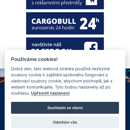
Používáme cookies!
Dobrý den, tato webová stránka používá nezbytné
soubory cookie k zajištění správného fungování a
sledovací soubory cookie, abychom pochopili, jak s
webem komunikujete. Tyto budou nastaveny až po
+420 326 901 186
info@ewt.cz
souhlasu.
Upřesnit nastavení
Zápy 255, Brandýs nad Labem 250 01
© Copyright 2026 Společnost EWT spol. s.r.o., realizace
Souhlasím se všemi
FlexiSystems s.r.o.:
e-learning
,
tvorba webových stránek
.
Odmítám vše
Vyrobil FlexiSystems s.r.o.
|
CMS FLexiSite
eLearning FlexiEdu