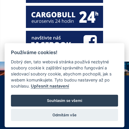
Používáme cookies!
Dobrý den, tato webová stránka používá nezbytné
soubory cookie k zajištění správného fungování a
sledovací soubory cookie, abychom pochopili, jak s
webem komunikujete. Tyto budou nastaveny až po
+420 326 901 186
info@ewt.cz
souhlasu.
Upřesnit nastavení
Zápy 255, Brandýs nad Labem 250 01
© Copyright 2026 Společnost EWT spol. s.r.o., realizace
Souhlasím se všemi
FlexiSystems s.r.o.:
e-learning
,
tvorba webových stránek
.
Odmítám vše
Vyrobil FlexiSystems s.r.o.
|
CMS FLexiSite
eLearning FlexiEdu