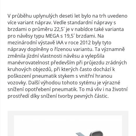
V průběhu uplynulých deseti let bylo na trh uvedeno
více variant náprav. Vedle standardní nápravy s
brzdami o průměru 22,5´ je v nabídce také varianta
pro návěsy typu MEGA s 19,5´ brzdami. Na
mezinárodní výstavě IAA v roce 2012 byly tyto
nápravy doplněny o řízenou variantu. Ta významně
změnila jízdní vlastnosti návěsu a vylepšila
manévrovatelnost především při průjezdu zrádných
kruhových objezdů, při kterých často dochází k
poškození pneumatik stykem s vnitřní hranou
vozovky. Další výhodou tohoto sytému je výrazné
snížení opotřebení pneumatik. To má vliv i na životní
prostředí díky snížení tvorby pevných částic.