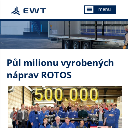
menu
menu
Půl milionu vyrobených
náprav ROTOS