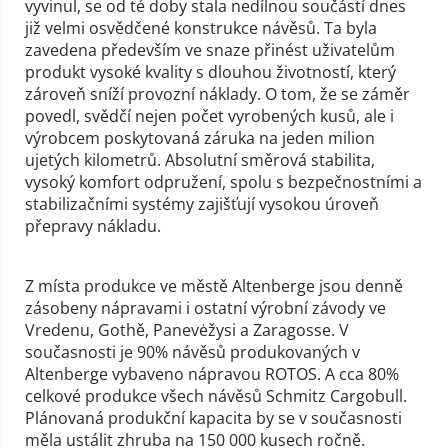
vyvinul, se od té doby stala nedílnou součástí dnes
již velmi osvědčené konstrukce návěsů. Ta byla
zavedena především ve snaze přinést uživatelům
produkt vysoké kvality s dlouhou životností, který
zároveň sníží provozní náklady. O tom, že se záměr
povedl, svědčí nejen počet vyrobených kusů, ale i
výrobcem poskytovaná záruka na jeden milion
ujetých kilometrů. Absolutní směrová stabilita,
vysoký komfort odpružení, spolu s bezpečnostními a
stabilizačními systémy zajišťují vysokou úroveň
přepravy nákladu.
Z místa produkce ve městě Altenberge jsou denně
zásobeny nápravami i ostatní výrobní závody ve
Vredenu, Gothě, Panevėžysi a Zaragosse. V
současnosti je 90% návěsů produkovaných v
Altenberge vybaveno nápravou ROTOS. A cca 80%
celkové produkce všech návěsů Schmitz Cargobull.
Plánovaná produkční kapacita by se v současnosti
měla ustálit zhruba na 150 000 kusech ročně.