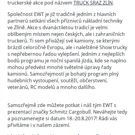
truckerské akce pod názvem
TRUCK SRAZ ZLÍN
.
Společnost EWT je již tradičně jedním z hlavních
partnerů setkání všech příznivců nákladní techniky
ve Zlíně. Akce s dvanáctiletou tradicí je velmi
oblíbeným místem nejen českých, ale i zahraničních
truckerů. Ti sem přivážejí své kamiony, se kterými
brázdí celoročně Evropu, ale i naleštěné Show trucky
s nepřebernou řadou vylepšení. Jedním z nejlepších
bodů programu je noční spanilá jízda, kde se naplno
mohou předvést mnohé světelné úpravy řady
kamionů. Samozřejmostí je bohatý program plný
hudebních vystoupení, soutěží, občerstvení,
veteránů, RC modelů a mnoho dalšího.
Samozřejmě zde můžete potkat i náš tým EWT s
prezentací značky Schmitz Cargobull. Neváhejte tedy
a poznamenejte si datum 18.-20.8.2017! Rádi vás
přivítáme i v našem zázemí.