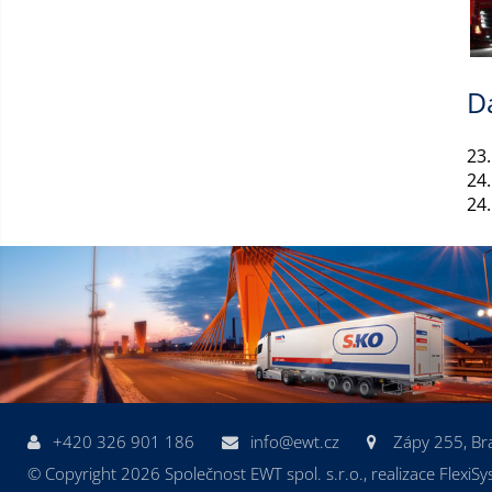
D
23
24
24
+420 326 901 186
info@ewt.cz
Zápy 255, B
© Copyright 2026 Společnost EWT spol. s.r.o., realizace FlexiSy