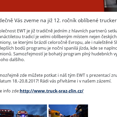
dečně Vás zveme na již 12. ročník oblíbené truck
lečnost EWT je již tradičně jedním z hlavních partnerů setká
náctiletou tradicí je velmi oblíbeným místem nejen českých, 
miony, se kterými brázdí celoročně Evropu, ale i naleštěné 
jlepších bodů programu je noční spanilá jízda, kde se nap
mionů. Samozřejmostí je bohatý program plný hudebních vys
oho dalšího.
mozřejmě zde můžete potkat i náš tým EWT s prezentací zn
datum 18.-20.8.2017! Rádi vás přivítáme i v našem zázemí.
e info zde:
http://www.truck-sraz-zlin.cz/