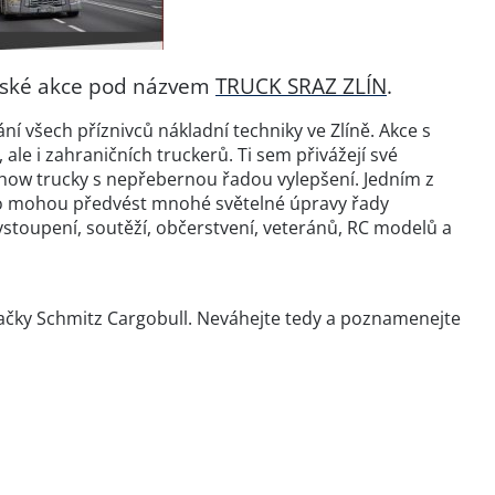
erské akce pod názvem
TRUCK SRAZ ZLÍN
.
ní všech příznivců nákladní techniky ve Zlíně. Akce s
ale i zahraničních truckerů. Ti sem přivážejí své
Show trucky s nepřebernou řadou vylepšení. Jedním z
lno mohou předvést mnohé světelné úpravy řady
toupení, soutěží, občerstvení, veteránů, RC modelů a
ačky Schmitz Cargobull. Neváhejte tedy a poznamenejte