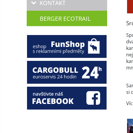
KONTAKT
BERGER ECOTRAIL
Sr
Spo
dva
ka
ne
ka
mn
Sa
si 
Víc