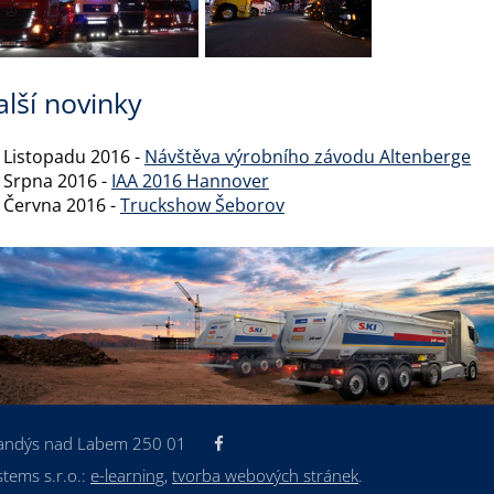
alší novinky
. Listopadu 2016 -
Návštěva výrobního závodu Altenberge
. Srpna 2016 -
IAA 2016 Hannover
. Června 2016 -
Truckshow Šeborov
randýs nad Labem 250 01
stems s.r.o.:
e-learning
,
tvorba webových stránek
.