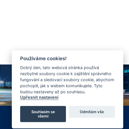
Používáme cookies!
Dobrý den, tato webová stránka používá
nezbytné soubory cookie k zajištění správného
fungování a sledovací soubory cookie, abychom
pochopili, jak s webem komunikujete. Tyto
budou nastaveny až po souhlasu.
Upřesnit nastavení
Souhlasím se
Odmítám vše
Vyrobil FlexiSystems s.r.o.
všemi
|
CMS FLexiSite
eLearning FlexiEdu