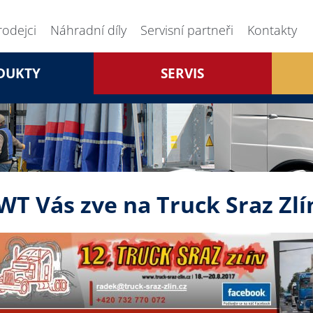
rodejci
Náhradní díly
Servisní partneři
Kontakty
DUKTY
SERVIS
WT Vás zve na Truck Sraz Zlí