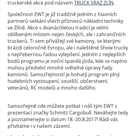
truckerské akce pod názvem
TRUCK SRAZ ZLÍN
.
Společnost EWT je již tradičně jedním z hlavních
partnerů setkání všech příznivců nákladní techniky
ve Zlíně. Akce s dvanáctiletou tradicí je velmi
oblíbeným místem nejen českých, ale i zahraničních
truckerů. Ti sem přivážejí své kamiony, se kterými
brázdí celoročně Evropu, ale i naleštěné Show trucky
s nepřebernou řadou vylepšení. Jedním z nejlepších
bodů programu je noční spanilá jízda, kde se naplno
mohou předvést mnohé světelné úpravy řady
kamionů. Samozřejmostí je bohatý program plný
hudebních vystoupení, soutěží, občerstvení,
veteránů, RC modelů a mnoho dalšího.
Samozřejmě zde můžete potkat i náš tým EWT s
prezentací značky Schmitz Cargobull. Neváhejte tedy
a poznamenejte si datum 18.-20.8.2017! Rádi vás
přivítáme i v našem zázemí.