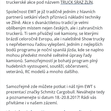
truckerské akce pod názvem
TRUCK SRAZ ZLÍN
.
Společnost EWT je již tradičně jedním z hlavních
partnerů setkání všech příznivců nákladní techniky
ve Zlíně. Akce s dvanáctiletou tradicí je velmi
oblíbeným místem nejen českých, ale i zahraničních
truckerů. Ti sem přivážejí své kamiony, se kterými
brázdí celoročně Evropu, ale i naleštěné Show trucky
s nepřebernou řadou vylepšení. Jedním z nejlepších
bodů programu je noční spanilá jízda, kde se naplno
mohou předvést mnohé světelné úpravy řady
kamionů. Samozřejmostí je bohatý program plný
hudebních vystoupení, soutěží, občerstvení,
veteránů, RC modelů a mnoho dalšího.
Samozřejmě zde můžete potkat i náš tým EWT s
prezentací značky Schmitz Cargobull. Neváhejte tedy
a poznamenejte si datum 18.-20.8.2017! Rádi vás
přivítáme i v našem zázemí.