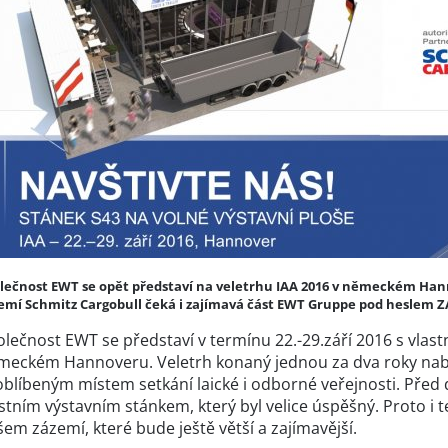
lečnost EWT se opět představí na veletrhu IAA 2016 v německém Hann
emí Schmitz Cargobull čeká i zajímavá část EWT Gruppe pod heslem
lečnost EWT se představí v termínu 22.-29.září 2016 s vlastn
meckém Hannoveru. Veletrh konaný jednou za dva roky nabíz
 oblíbeným místem setkání laické i odborné veřejnosti. Před
stním výstavním stánkem, který byl velice úspěšný. Proto i 
em zázemí, které bude ještě větší a zajímavější.