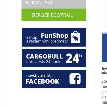
KONTAKT
BERGER ECOTRAIL
Spo
záz
Spo
ně
je
vla
naš