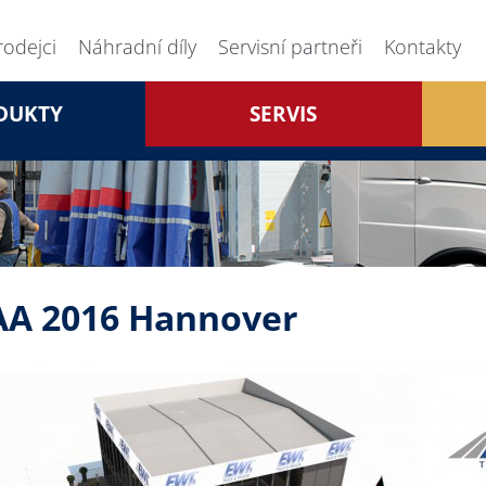
rodejci
Náhradní díly
Servisní partneři
Kontakty
DUKTY
SERVIS
AA 2016 Hannover