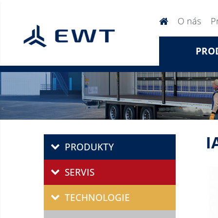
O nás
P
PRO
I
PRODUKTY
SERVIS
TECHNOLOGIE